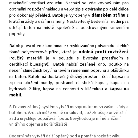
maximální ventilaci vzduchu. Nachází se zde kovový rám pro
optimální rozložení nákladu a velký zip s otvíráním po celé délce
pro dokonalý přehled. Batoh je vyrobeny v
dámském střihu
s
kratšími zády a užšími rameny. Nastavitelný bederní a hrudní pás
udržují batoh na místě společně s polstrovanými ramenními
popruhy.
Batoh je vyroben z kombinace recyklovaného polyamidu a lehké
tkané polyesterové příze, která je
odolná proti roztržení
.
Použitý materiál je v souladu s životním prostředím s
certifikací bluesign©. Batoh nabízí zesílené dno, poutko na
nesení slunečních brýlí na levém ramenním popruhu a pláštěnku
na batoh. Batoh má dostatečný úložný prostor - čelní kapsa na
zip na uložení bundy, postranní elastická kapsa, kapsa na
hydrovak 2 litry, kapsa na cennosti s klíčenkou a
kapsu na
mobil
.
Sít'ovaný zádový systém vytváří meziprostor mezi vašimi zády a
batohem. Vzduch může volně cirkulovat, což zlepšuje odvětrání
zad a urychluje odpařování potu. Nevýhodou je mírné snížení
vnitřního objemu a horší těžiště.
Bederní pás vytváří další opěrný bod a pomáhá rozložit váhu