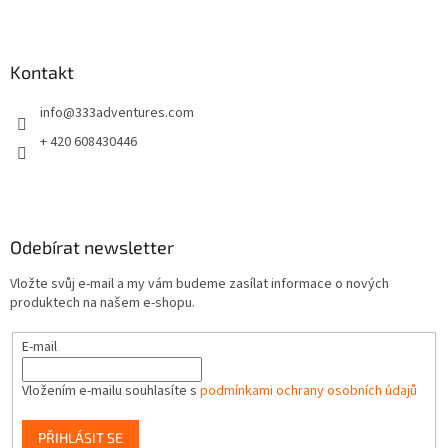
Z
á
p
a
Kontakt
t
info
@
333adventures.com
í
+ 420 608430446
Odebírat newsletter
Vložte svůj e-mail a my vám budeme zasílat informace o nových
produktech na našem e-shopu.
E-mail
Vložením e-mailu souhlasíte s
podmínkami ochrany osobních údajů
PŘIHLÁSIT SE