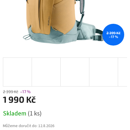
2 399 Kč
–17 %
2 399 Kč
–17 %
1 990 Kč
Měrná
Skladem
(1 ks)
cena:
Můžeme doručit do:
12.8.2026