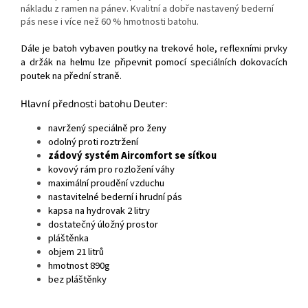
nákladu z ramen na pánev. Kvalitní a dobře nastavený bederní
pás nese i více než 60 % hmotnosti batohu.
Dále je batoh vybaven poutky na trekové hole, reflexními prvky
a držák na helmu lze připevnit pomocí speciálních dokovacích
poutek na přední straně.
Hlavní přednosti batohu Deuter:
navržený speciálně pro ženy
odolný proti roztržení
zádový systém Aircomfort se síťkou
kovový rám pro rozložení váhy
maximální proudění vzduchu
nastavitelné bederní i hrudní pás
kapsa na hydrovak 2 litry
dostatečný úložný prostor
pláštěnka
objem 21 litrů
hmotnost 890g
bez pláštěnky