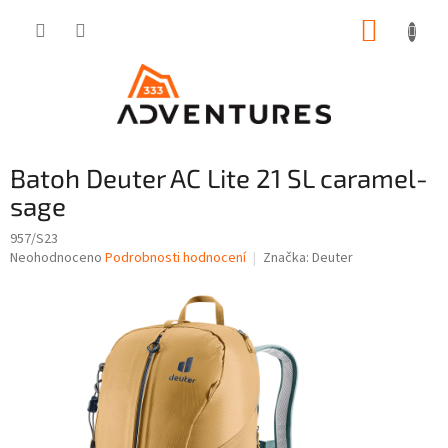
Přejít
NÁKUP
na
obsah
KOŠÍK
Batoh Deuter AC Lite 21 SL caramel-
sage
957/S23
Průměrné
Neohodnoceno
Podrobnosti hodnocení
Značka:
Deuter
hodnocení
produktu
je
0,0
z
5
hvězdiček.