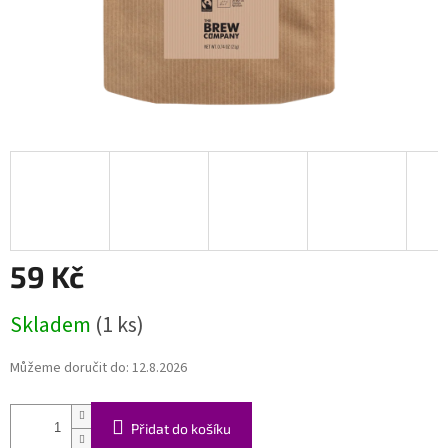
59 Kč
Měrná
Skladem
(1 ks)
cena:
Můžeme doručit do:
12.8.2026
Přidat do košíku