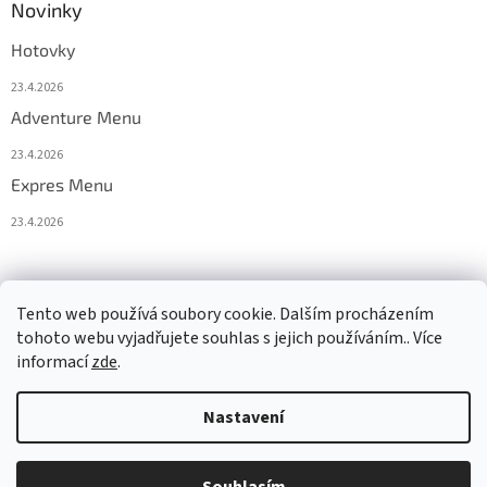
Novinky
Hotovky
23.4.2026
Adventure Menu
23.4.2026
Expres Menu
23.4.2026
event333
Tento web používá soubory cookie. Dalším procházením
tohoto webu vyjadřujete souhlas s jejich používáním.. Více
informací
zde
.
Vytvořil Shoptet
Nastavení
Copyright 2026
www.333adventures.com
. Všechna práva