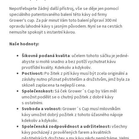
Nepotřebujete žádný další přístroj, vše se děje jen pomocí
speciálního patentovaného balení této kávy od firmy
Grower's cup. Za pár minut Vám toto balení připraví 300 ml
opravdu lahodné kávy s jasným původem. Nyní se na cestách
nemusíte spokojit s instantní kávou.
Naše hodnoty:
Šikovně podaná kvalita
: učelem tohoto sáčku je jediné-
abyste si mohli snadno a bez potíží vychutnat kávu
prvotřídní kvality. Kdekoliv a kdykoliv.
Poctivost:
Po žitek z pití kávy musí být zcela originální a
zásluhy nutno přiznat pěstitelům a družstvům, jimž byla za
sklizeň zaplacena ta nejlepší cena.
Společenskost:
Sá ček Grower´s Cup by Vám měl
umožnit podělit se o chutný požitek z dobré kávy
s ostatními.
Svoboda a volnost:
Grower´s Cup musí milovníkům
kávy umožnit dobrý požitek z tohoto úžasného nápoje
kdekoliv a kdykoliv.
Společenská zodpovědnost a udržitelnost:
všechny
kávy pocházejí z prověřených farem a kvalitních
pěstitelských družstev a my kávy nikdy nemícháme. Velmi