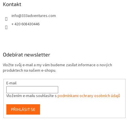
a
Kontakt
t
info
@
333adventures.com
í
+ 420 608430446
Odebírat newsletter
Vložte svůj e-mail a my vám budeme zasílat informace o nových
produktech na našem e-shopu.
E-mail
Vložením e-mailu souhlasíte s
podmínkami ochrany osobních údajů
PŘIHLÁSIT SE