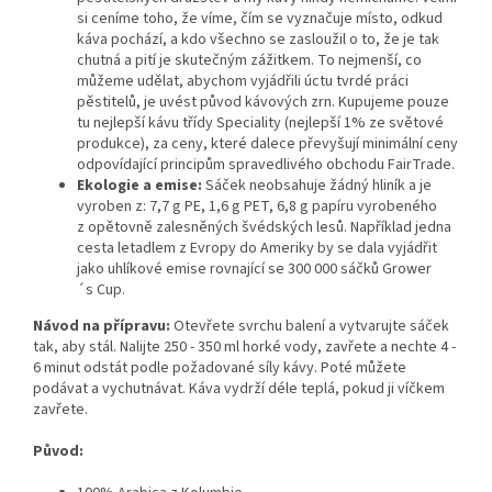
si ceníme toho, že víme, čím se vyznačuje místo, odkud
káva pochází, a kdo všechno se zasloužil o to, že je tak
chutná a pití je skutečným zážitkem. To nejmenší, co
můžeme udělat, abychom vyjádřili úctu tvrdé práci
pěstitelů, je uvést původ kávových zrn. Kupujeme pouze
tu nejlepší kávu třídy Speciality (nejlepší 1% ze světové
produkce), za ceny, které dalece převyšují minimální ceny
odpovídající principům spravedlivého obchodu FairTrade.
Ekologie a emise:
Sáček neobsahuje žádný hliník a je
vyroben z: 7,7 g PE, 1,6 g PET, 6,8 g papíru vyrobeného
z opětovně zalesněných švédských lesů. Například jedna
cesta letadlem z Evropy do Ameriky by se dala vyjádřit
jako uhlíkové emise rovnající se 300 000 sáčků Grower
´s Cup.
Návod na přípravu:
Otevřete svrchu balení a vytvarujte sáček
tak, aby stál. Nalijte 250 - 350 ml horké vody, zavřete a nechte 4 -
6 minut odstát podle požadované síly kávy. Poté můžete
podávat a vychutnávat. Káva vydrží déle teplá, pokud ji víčkem
zavřete.
Původ: