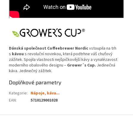
Dánská společnost Coffeebrewer Nordic
vstoupila na trh
s
kávou
s revoluční novinkou, která podtrhne váš chuťový
zážitek. Spojila vlastnosti nejšpičkovější kávy a vynalézavost
moderního obalového designu –
Grower´s Cup.
Jedinečná
káva. Jedinečný zážitek.
Doplňkové parametry
Kategorie
:
Nápoje, káva...
EAN
:
5710129001028
Z
á
p