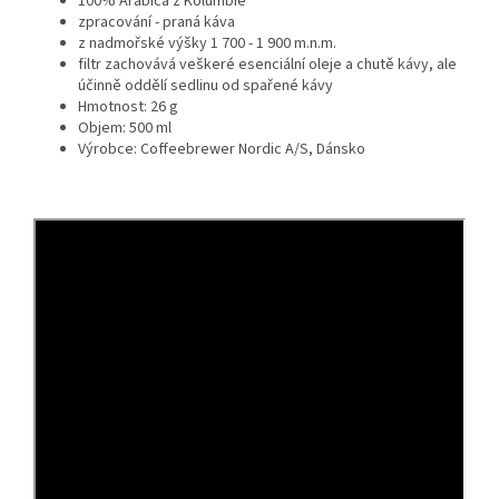
100% Arabica z Kolumbie
zpracování - praná káva
z nadmořské výšky 1 700 - 1 900 m.n.m.
filtr zachovává veškeré esenciální oleje a chutě kávy, ale
účinně oddělí sedlinu od spařené kávy
Hmotnost: 26 g
Objem: 500 ml
Výrobce: Coffeebrewer Nordic A/S, Dánsko