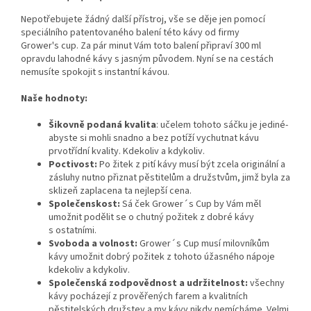
Nepotřebujete žádný další přístroj, vše se děje jen pomocí
speciálního patentovaného balení této kávy od firmy
Grower's cup. Za pár minut Vám toto balení připraví 300 ml
opravdu lahodné kávy s jasným původem. Nyní se na cestách
nemusíte spokojit s instantní kávou.
Naše hodnoty:
Šikovně podaná kvalita
: učelem tohoto sáčku je jediné-
abyste si mohli snadno a bez potíží vychutnat kávu
prvotřídní kvality. Kdekoliv a kdykoliv.
Poctivost:
Po žitek z pití kávy musí být zcela originální a
zásluhy nutno přiznat pěstitelům a družstvům, jimž byla za
sklizeň zaplacena ta nejlepší cena.
Společenskost:
Sá ček Grower´s Cup by Vám měl
umožnit podělit se o chutný požitek z dobré kávy
s ostatními.
Svoboda a volnost:
Grower´s Cup musí milovníkům
kávy umožnit dobrý požitek z tohoto úžasného nápoje
kdekoliv a kdykoliv.
Společenská zodpovědnost a udržitelnost:
všechny
kávy pocházejí z prověřených farem a kvalitních
pěstitelských družstev a my kávy nikdy nemícháme. Velmi