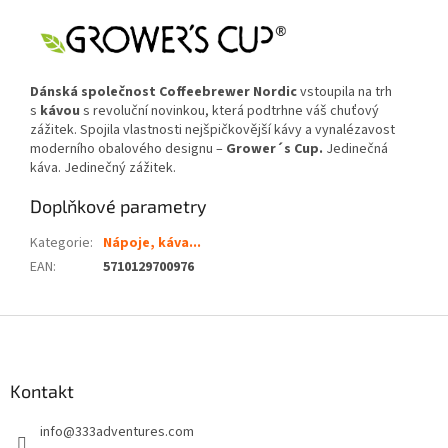
Dánská společnost Coffeebrewer Nordic
vstoupila na trh
s
kávou
s revoluční novinkou, která podtrhne váš chuťový
zážitek. Spojila vlastnosti nejšpičkovější kávy a vynalézavost
moderního obalového designu –
Grower´s Cup.
Jedinečná
káva. Jedinečný zážitek.
Doplňkové parametry
Kategorie
:
Nápoje, káva...
EAN
:
5710129700976
Z
á
p
a
Kontakt
t
info
@
333adventures.com
í