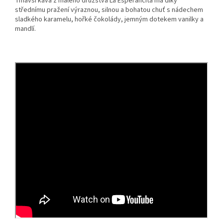
Tmavší káva z malého družstva La Esperancita má díky
střednímu pražení výraznou, silnou a bohatou chuť s nádechem
sladkého karamelu, hořké čokolády, jemným dotekem vanilky a
mandlí.