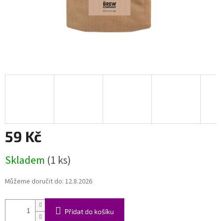
59 Kč
Měrná
Skladem
(1 ks)
cena:
Můžeme doručit do:
12.8.2026
Přidat do košíku