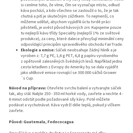
si ceníme toho, že víme, čím se vyznačuje místo, odkud
káva pochází, a kdo všechno se zasloužil o to, že je tak
chutná a pití je skutečným zážitkem. To nejmenší, co
můžeme udělat, abychom vyjádřili úctu tvrdé práci
pěstitelů, je uvést původ kávových zrn. Kupujeme pouze
tu nejlepší kávu třídy Speciality (nejlepší 1% ze světové
produkce), za ceny, které dalece převyšují minimální ceny
odpovídající principům spravedlivého obchodu FairTrade.
Ekologie a emise:
Sáček neobsahuje žádný hliník a je
vyroben z: 7,7 g PE, 1,6 g PET, 6,8 g papíru vyrobeného
z opětovně zalesněných švédských lesů. Například jedna
cesta letadlem z Evropy do Ameriky by se dala vyjádřit
jako uhlíkové emise rovnající se 300 000 sáčků Grower
´s Cup.
Návod na přípravu:
Otevřete svrchu balení a vytvarujte sáček
tak, aby stál. Nalijte 250 - 350 ml horké vody, zavřete a nechte 4 -
6 minut odstát podle požadované síly kávy. Poté můžete
podávat a vychutnávat. Káva vydrží déle teplá, pokud ji víčkem
zavřete.
Původ: Guatemala, Fedecocagua