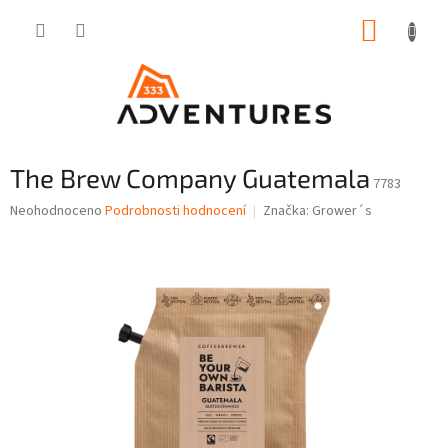
Přejít
NÁKUP
na
obsah
KOŠÍK
The Brew Company Guatemala
7783
Průměrné
Neohodnoceno
Podrobnosti hodnocení
Značka:
Grower´s
hodnocení
produktu
je
0,0
z
5
hvězdiček.