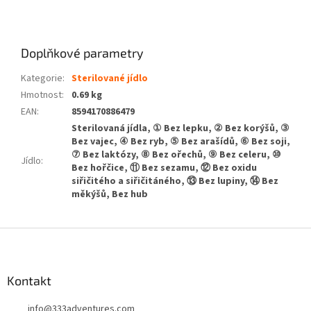
Doplňkové parametry
Kategorie
:
Sterilované jídlo
Hmotnost
:
0.69 kg
EAN
:
8594170886479
Sterilovaná jídla, ① Bez lepku, ② Bez korýšů, ③
Bez vajec, ④ Bez ryb, ⑤ Bez arašídů, ⑥ Bez soji,
⑦ Bez laktózy, ⑧ Bez ořechů, ⑨ Bez celeru, ⑩
Jídlo
:
Bez hořčice, ⑪ Bez sezamu, ⑫ Bez oxidu
siřičitého a siřičitáného, ⑬ Bez lupiny, ⑭ Bez
měkýšů, Bez hub
Z
á
p
a
Kontakt
t
info
@
333adventures.com