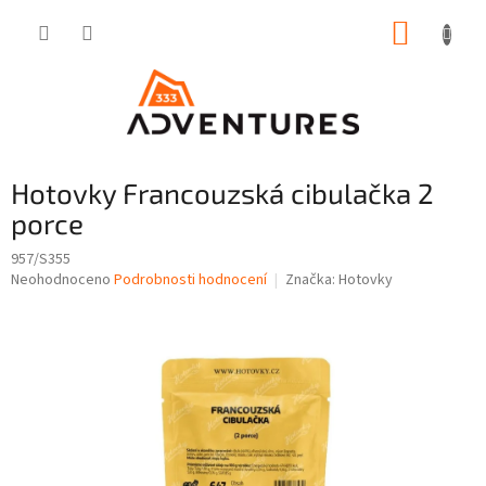
Přejít
NÁKUP
na
obsah
KOŠÍK
Hotovky Francouzská cibulačka 2
porce
957/S355
Průměrné
Neohodnoceno
Podrobnosti hodnocení
Značka:
Hotovky
hodnocení
produktu
je
0,0
z
5
hvězdiček.