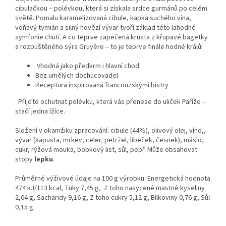
cibula
čkou
– pol
évkou, která si získala srdce gurmán
ů po cel
ém
sv
ětě. Pomalu karamelizovan
á cibule, kapka suchého vína,
vo
ňav
ý tymián a silný hov
ěz
í vývar tvo
ř
í základ této lahodné
symfonie chutí. A co teprve zape
čen
á krusta z k
řupav
é bagetky
a rozpu
štěn
ého sýra
Gruyère
– to je teprve fin
ále hodné král
ů!
Vhodn
á jako p
ředkrm i hlavn
í chod
Bez um
ěl
ých dochucovadel
Receptura inspirovaná francouzskými bistry
P
řijďte ochutnat pol
évku, která vás p
řenese do uliček Pař
í
že
–
sta
č
í jedna l
ž
íce.
Slo
žen
í v okam
žiku zpracov
ání: cibule (44%), olivový olej, víno,,
vývar (kapusta,
mrkev, celer, petr
žel, libeček, česnek), m
áslo,
cukr, rý
žov
á mouka, bobkový list, s
ůl,
pepř. Může obsahovat
stopy
lepku
.
Průměrn
é vý
živov
é údaje na 100 g výrobku: Energetická hodnota
474 kJ/113 kcal,
Tuky 7,45 g, Z toho nasycené mastné kyseliny
2,04 g, Sacharidy 9,16 g, Z toho cukry
5,12 g, Bílkoviny 0,76 g, S
ůl
0,15 g