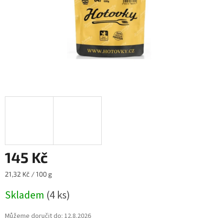
145 Kč
Měrná
21,32 Kč / 100 g
cena:
Skladem
(4 ks)
Můžeme doručit do:
12.8.2026