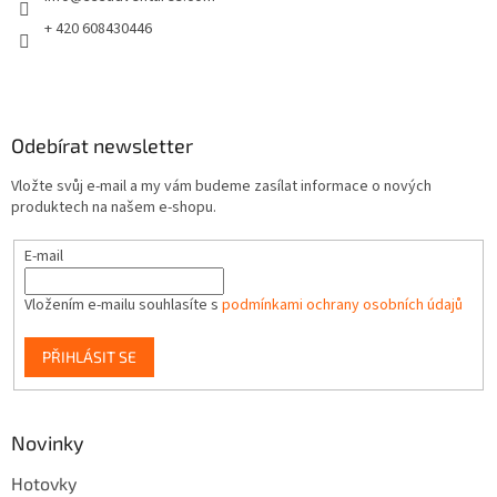
í
+ 420 608430446
Odebírat newsletter
Vložte svůj e-mail a my vám budeme zasílat informace o nových
produktech na našem e-shopu.
E-mail
Vložením e-mailu souhlasíte s
podmínkami ochrany osobních údajů
PŘIHLÁSIT SE
Novinky
Hotovky