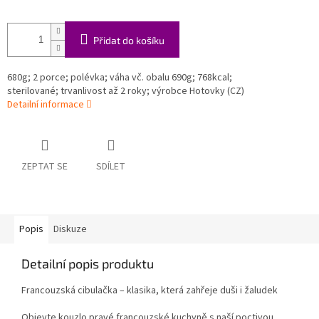
Přidat do košíku
680g; 2 porce; polévka; váha vč. obalu 690g; 768kcal;
sterilované; trvanlivost až 2 roky; výrobce Hotovky (CZ)
Detailní informace
ZEPTAT SE
SDÍLET
Popis
Diskuze
Detailní popis produktu
Francouzská cibula
čka
– klasika, kter
á zah
řeje duši i žaludek
Objevte kouzlo prav
é francouzské kuchyn
ě s naš
í poctivou