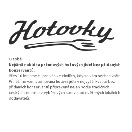
O sob
ě:
Nejširš
í nabídka prémiových hotových jídel bez p
řidan
ých
konzervant
ů.
Přes 10 let jsme tu pro v
ás ve chvílích, kdy se vám nechce va
řit.
Přin
á
š
íme vám sterilovaná hotová jídla v nejvy
šš
í kvalit
ě bez
přidan
ých konzervant
ů připraven
á nejen podle tradi
čn
ích
česk
ých receptur z výb
ěrov
ých surovin od ov
ěřen
ých lokálních
dodavatel
ů.