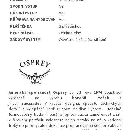
SPODNÍ VSTUP
Ne
PŘEDNÍ VSTUP
Ano
PŘÍPRAVA NA HYDROVAK
Ano
PLÁŠTĚNKA
S pláštěnkou
BEDERNÍ PÁS
Odnímatelný
ZÁDOVÝ SYSTÉM
Odvětraná záda (se síťkou)
Americká společnost Osprey
se od roku
1974
soustředí
výhradně na výrobu
batohů, tašek
a
jiných
zavazadel.
V kvalitě, designu, spoustě technických
detailů a vylepšení (např. Custom Molding System – tepelně
formovatelný bederní pás) je její tématická zaměřenost znát.
V širokém portfoliu naleznete nejen batohy na několikadenní
treky do přírody, ale i dokonale propracovanou sérii pro aktivní