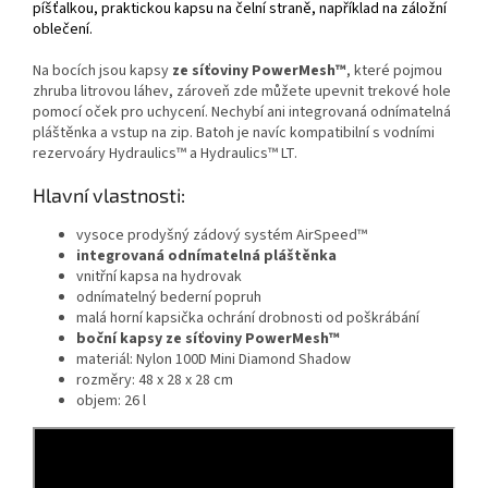
píšťalkou, praktickou kapsu na čelní straně, například na záložní
oblečení.
Na bocích jsou kapsy
ze síťoviny PowerMesh™
, které pojmou
zhruba litrovou láhev, zároveň zde můžete upevnit trekové hole
pomocí oček pro uchycení. Nechybí ani integrovaná odnímatelná
pláštěnka a vstup na zip. Batoh je navíc kompatibilní s vodními
rezervoáry Hydraulics™ a Hydraulics™ LT.
Hlavní vlastnosti:
vysoce prodyšný zádový systém AirSpeed™
integrovaná odnímatelná pláštěnka
vnitřní kapsa na hydrovak
odnímatelný bederní popruh
malá horní kapsička ochrání drobnosti od poškrábání
boční kapsy ze síťoviny PowerMesh™
materiál: Nylon 100D Mini Diamond Shadow
rozměry: 48 x 28 x 28 cm
objem: 26 l