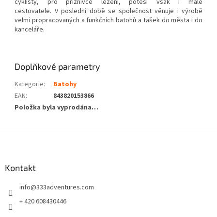
cyklisty, pro příznivce lezení, potěší však i malé
cestovatele. V poslední době se společnost věnuje i výrobě
velmi propracovaných a funkčních batohů a tašek do města i do
kanceláře.
Doplňkové parametry
Kategorie
:
Batohy
EAN
:
843820153866
Položka byla vyprodána…
Z
á
p
a
Kontakt
t
info
@
333adventures.com
í
+ 420 608430446