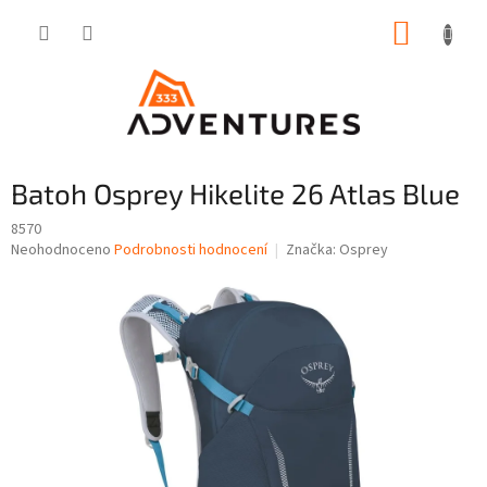
Přejít
NÁKUP
na
obsah
KOŠÍK
Batoh Osprey Hikelite 26 Atlas Blue
8570
Průměrné
Neohodnoceno
Podrobnosti hodnocení
Značka:
Osprey
hodnocení
produktu
je
0,0
z
5
hvězdiček.