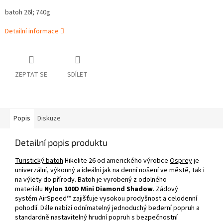
batoh 26l; 740g
Detailní informace
ZEPTAT SE
SDÍLET
Popis
Diskuze
Detailní popis produktu
Turistický batoh
Hikelite 26 od amerického výrobce
Osprey
je
univerzální, výkonný a ideální jak na denní nošení ve městě, tak i
na výlety do přírody. Batoh je vyrobený z odolného
materiálu
Nylon 100D Mini Diamond Shadow
. Zádový
systém AirSpeed™ zajišťuje vysokou prodyšnost a celodenní
pohodlí. Dále nabízí odnímatelný jednoduchý bederní popruh a
standardně nastavitelný hrudní popruh s bezpečnostní