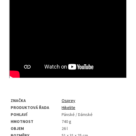
ZNAČKA
Osprey
PRODUKTOVÁ ŘADA
Hikelite
POHLAVÍ
Pánské / Dámské
HMOTNOST
740 g
OBJEM
26 l
ROZMĚRY
51 x 31 x 25 cm