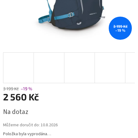
3 199 Kč
–19 %
3 199 Kč
–19 %
2 560 Kč
Měrná
Na dotaz
cena:
Můžeme doručit do:
10.8.2026
Položka byla vyprodána…