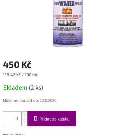
450 Kč
Měrná
118,42 Kč / 100 ml
cena:
Skladem
(2 ks)
Můžeme doručit do:
12.8.2026
Přidat do košíku
impregnace