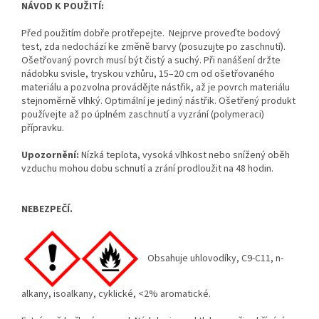
NÁVOD K POUŽITÍ:
Před použitím dobře protřepejte. Nejprve proveďte bodový
test, zda nedochází ke změně barvy (posuzujte po zaschnutí).
Ošetřovaný povrch musí být čistý a suchý. Při nanášení držte
nádobku svisle, tryskou vzhůru, 15–20 cm od ošetřovaného
materiálu a pozvolna provádějte nástřik, až je povrch materiálu
stejnoměrně vlhký. Optimální je jediný nástřik. Ošetřený produkt
používejte až po úplném zaschnutí a vyzrání (polymeraci)
přípravku.
Upozornění:
Nízká teplota, vysoká vlhkost nebo snížený oběh
vzduchu mohou dobu schnutí a zrání prodloužit na 48 hodin.
NEBEZPEČÍ.
Obsahuje uhlovodíky, C9-C11, n-
alkany, isoalkany, cyklické, <2% aromatické.