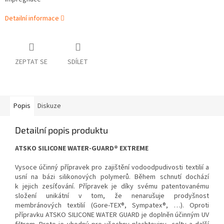
Detailní informace
ZEPTAT SE
SDÍLET
Popis
Diskuze
Detailní popis produktu
ATSKO SILICONE WATER-GUARD® EXTREME
Vysoce účinný přípravek pro zajištění vodoodpudivosti textilií a
usní na bázi silikonových polymerů. Během schnutí dochází
k jejich zesíťování. Přípravek je díky svému patentovanému
složení unikátní v tom, že nenarušuje prodyšnost
membránových textilií (Gore-TEX®, Sympatex®, …). Oproti
přípravku ATSKO SILICONE WATER GUARD je doplněn účinným UV