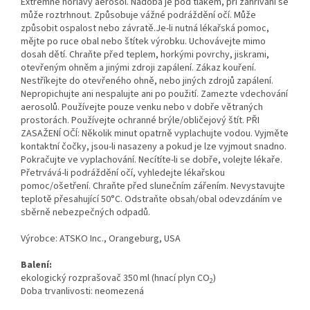
Extrémně hořlavý aerosol. Nádoba je pod tlakem, při zahřívání se
může roztrhnout. Způsobuje vážné podráždění očí. Může
způsobit ospalost nebo závratě.Je-li nutná lékařská pomoc,
mějte po ruce obal nebo štítek výrobku. Uchovávejte mimo
dosah dětí. Chraňte před teplem, horkými povrchy, jiskrami,
otevřeným ohněm a jinými zdroji zapálení. Zákaz kouření.
Nestříkejte do otevřeného ohně, nebo jiných zdrojů zapálení.
Nepropichujte ani nespalujte ani po použití. Zamezte vdechování
aerosolů. Používejte pouze venku nebo v dobře větraných
prostorách. Používejte ochranné brýle/obličejový štít. PŘI
ZASAŽENÍ OČÍ: Několik minut opatrně vyplachujte vodou. Vyjměte
kontaktní čočky, jsou-li nasazeny a pokud je lze vyjmout snadno.
Pokračujte ve vyplachování. Necítíte-li se dobře, volejte lékaře.
Přetrvává-li podráždění očí, vyhledejte lékařskou
pomoc/ošetření. Chraňte před slunečním zářením. Nevystavujte
teplotě přesahující 50°C. Odstraňte obsah/obal odevzdáním ve
sběrně nebezpečných odpadů.
Výrobce: ATSKO Inc., Orangeburg, USA
Balení:
ekologický rozprašovač 350 ml (hnací plyn CO
)
2
Doba trvanlivosti: neomezená