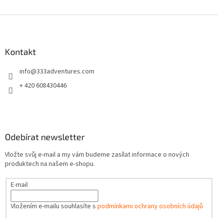
Z
á
p
a
Kontakt
t
info
@
333adventures.com
í
+ 420 608430446
Odebírat newsletter
Vložte svůj e-mail a my vám budeme zasílat informace o nových
produktech na našem e-shopu.
E-mail
Vložením e-mailu souhlasíte s
podmínkami ochrany osobních údajů