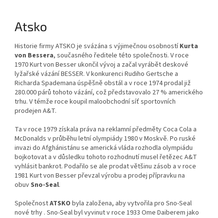
Atsko
Historie firmy ATSKO je svázána s výjimečnou osobností
Kurta
von Bessera
, současného ředitele této společnosti. V roce
1970 Kurt von Besser ukončil vývoj a začal vyrábět deskové
lyžařské vázání BESSER. V konkurenci Rudiho Gertsche a
Richarda Spademana úspěšně obstál a v roce 1974 prodal již
280.000 párů tohoto vázání, což představovalo 27 % amerického
trhu. V témže roce koupil maloobchodní síť sportovních
prodejen A&T.
Ta v roce 1979 získala práva na reklamní předměty Coca Cola a
McDonalds v průběhu letní olympiády 1980 v Moskvě. Po ruské
invazi do Afghánistánu se americká vláda rozhodla olympiádu
bojkotovat a v důsledku tohoto rozhodnutí musel řetězec A&T
vyhlásit bankrot. Podařilo se ale prodat většinu zásob a v roce
1981 Kurt von Besser převzal výrobu a prodej přípravku na
obuv
Sno-Seal
.
Společnost
ATSKO
byla založena, aby vytvořila pro Sno-Seal
nové trhy . Sno-Seal byl vyvinut v roce 1933 Ome Daiberem jako