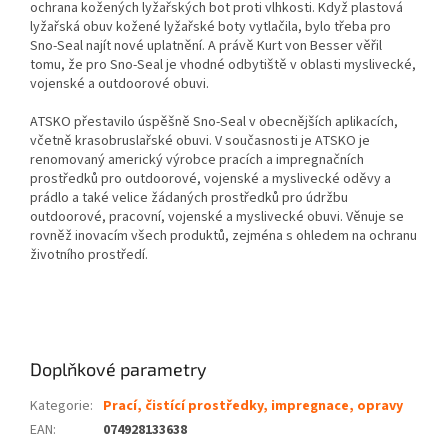
ochrana kožených lyžařských bot proti vlhkosti. Když plastová
lyžařská obuv kožené lyžařské boty vytlačila, bylo třeba pro
Sno-Seal najít nové uplatnění. A právě Kurt von Besser věřil
tomu, že pro Sno-Seal je vhodné odbytiště v oblasti myslivecké,
vojenské a outdoorové obuvi.
ATSKO přestavilo úspěšně Sno-Seal v obecnějších aplikacích,
včetně krasobruslařské obuvi. V současnosti je ATSKO je
renomovaný americký výrobce pracích a impregnačních
prostředků pro outdoorové, vojenské a myslivecké oděvy a
prádlo a také velice žádaných prostředků pro údržbu
outdoorové, pracovní, vojenské a myslivecké obuvi. Věnuje se
rovněž inovacím všech produktů, zejména s ohledem na ochranu
životního prostředí.
Doplňkové parametry
Kategorie
:
Prací, čistící prostředky, impregnace, opravy
EAN
:
074928133638