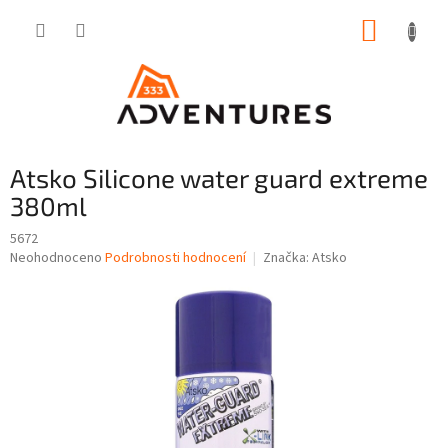
Přejít
NÁKUP
na
obsah
KOŠÍK
Atsko Silicone water guard extreme
380ml
5672
Průměrné
Neohodnoceno
Podrobnosti hodnocení
Značka:
Atsko
hodnocení
produktu
je
0,0
z
5
hvězdiček.