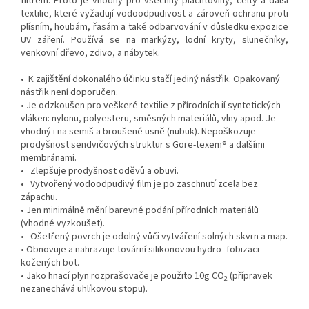
filtrem. Proto je vhodný pro všechny plachtoviny, celty a další
textilie, které vyžadují vodoodpudivost a zároveň ochranu proti
plísním, houbám, řasám a také odbarvování v důsledku expozice
UV záření. Používá se na markýzy, lodní kryty, slunečníky,
venkovní dřevo, zdivo, a nábytek.
• K zajištění dokonalého účinku stačí jediný nástřik. Opakovaný
nástřik není doporučen.
• Je odzkoušen pro veškeré textilie z přírodních ií syntetických
vláken: nylonu, polyesteru, směsných materiálů, vlny apod. Je
vhodný i na semiš a broušené usně (nubuk). Nepoškozuje
prodyšnost sendvičových struktur s Gore-texem® a dalšími
membránami.
• Zlepšuje prodyšnost oděvů a obuvi.
• Vytvořený vodoodpudivý film je po zaschnutí zcela bez
zápachu.
• Jen minimálně mění barevné podání přírodních materiálů
(vhodné vyzkoušet).
• Ošetřený povrch je odolný vůči vytváření solných skvrn a map.
• Obnovuje a nahrazuje tovární silikonovou hydro- fobizaci
kožených bot.
• Jako hnací plyn rozprašovače je použito 10g CO
(přípravek
2
nezanechává uhlíkovou stopu).