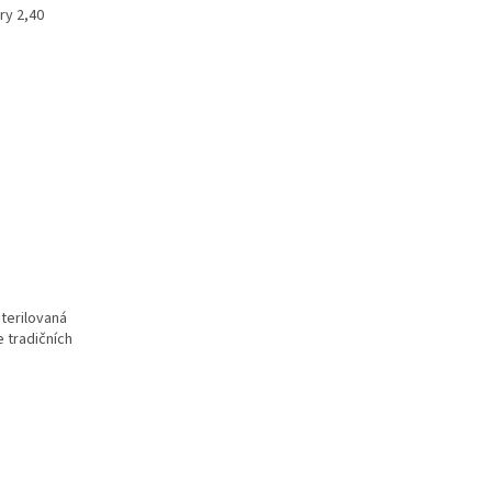
ry 2,40
terilovaná
 tradi
čn
ích