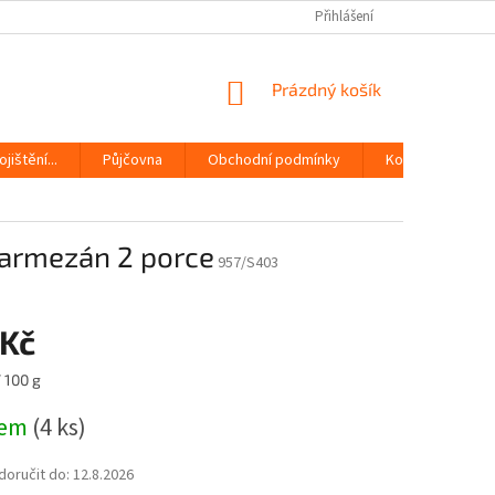
Přihlášení
NÁKUPNÍ
Prázdný košík
KOŠÍK
jištění...
Půjčovna
Obchodní podmínky
Kontakty
parmezán 2 porce
957/S403
 Kč
/ 100 g
dem
(4 ks)
oručit do:
12.8.2026