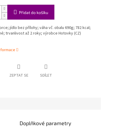
Přidat do košíku
orce; jídlo bez přílohy; váha vč. obalu 690g; 782 kcal;
né; trvanlivost až 2 roky; výrobce Hotovky (CZ)
informace
ZEPTAT SE
SDÍLET
Doplňkové parametry