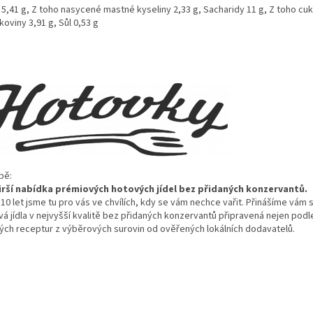
 5,41 g, Z toho nasycené mastné kyseliny 2,33 g, Sacharidy 11 g, Z toho cuk
lkoviny 3,91 g, Sůl 0,53 g
b
ě:
irš
í nabídka prémiových hotových jídel bez p
řidan
ých konzervant
ů.
10 let jsme tu pro v
ás ve chvílích, kdy se vám nechce va
řit. Přin
á
š
íme vám s
á jídla v nejvy
šš
í kvalit
ě bez přidan
ých konzervant
ů připraven
á nejen podle
ých receptur z výb
ěrov
ých surovin od ov
ěřen
ých lokálních dodavatel
ů.