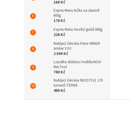
168 Kč
Expres Menu Krůta na slanině
600g
178 Kč
Expres Menu Hovězí guláš 600g
228 Kč
Nabíjecí čelovka Fenix HM61R
Amber V3.0
2 599 Kč
Lopatka skládací multifunkční
NexTool
780 Kč
Nabíjecí čelovka NEXSTYLE 170
lumenů ČERNÁ
490 Kč
Z
á
p
a
t