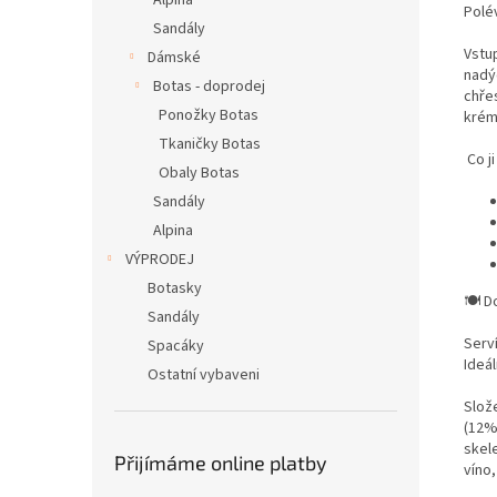
Alpina
Polé
Sandály
Vstu
Dámské
nadý
Botas - doprodej
chře
Ponožky Botas
krém
Tkaničky Botas
Co j
Obaly Botas
Sandály
Alpina
VÝPRODEJ
Botasky
🍽 D
Sandály
Serv
Spacáky
Ideá
Ostatní vybaveni
Slož
(12%
skele
Přijímáme online platby
víno