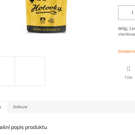
680g; 2 p
sterilova
Detailní 
TISK
s
Diskuze
ailní popis produktu