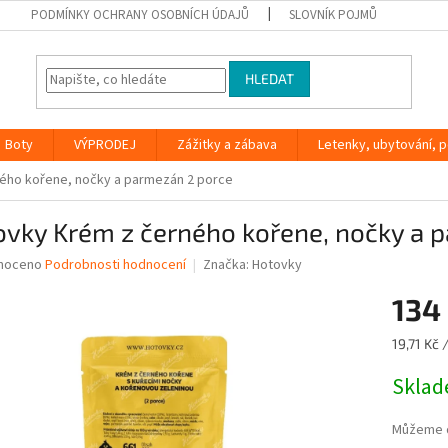
PODMÍNKY OCHRANY OSOBNÍCH ÚDAJŮ
SLOVNÍK POJMŮ
HLEDAT
Boty
VÝPRODEJ
Zážitky a zábava
Letenky, ubytování, po
ého kořene, nočky a parmezán 2 porce
ovky Krém z černého kořene, nočky a 
né
noceno
Podrobnosti hodnocení
Značka:
Hotovky
ní
134
u
Měrná
19,71 Kč 
cena:
Skla
ek.
Můžeme d