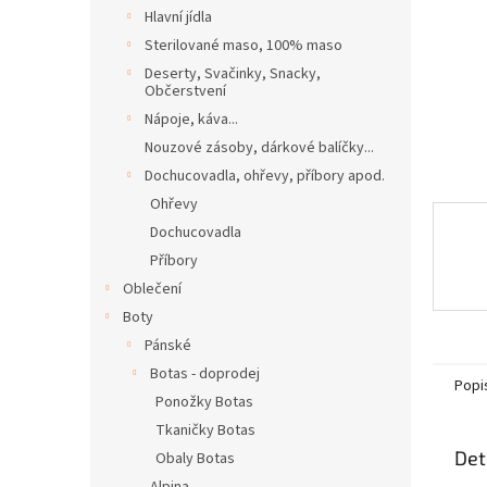
n
Hlavní jídla
e
Sterilované maso, 100% maso
l
Deserty, Svačinky, Snacky,
Občerstvení
Nápoje, káva...
Nouzové zásoby, dárkové balíčky...
Dochucovadla, ohřevy, příbory apod.
Ohřevy
Dochucovadla
Příbory
Oblečení
Boty
Pánské
Botas - doprodej
Popi
Ponožky Botas
Tkaničky Botas
Det
Obaly Botas