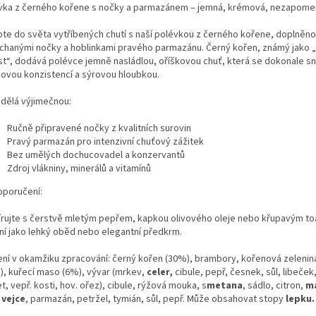
vka z černého kořene s nočky a parmazánem – jemná, krémová, nezapome
pte do světa vytříbených chutí s naší polévkou z černého kořene, doplněn
chanými nočky a hoblinkami pravého parmazánu. Černý kořen, známý jako „
st“, dodává polévce jemně nasládlou, oříškovou chuť, která se dokonale sn
ovou konzistencí a sýrovou hloubkou.
i dělá výjimečnou:
Ručně připravené nočky z kvalitních surovin
Pravý parmazán pro intenzivní chuťový zážitek
Bez umělých dochucovadel a konzervantů
Zdroj vlákniny, minerálů a vitamínů
oporučení:
írujte s čerstvě mletým pepřem, kapkou olivového oleje nebo křupavým t
lní jako lehký oběd nebo elegantní předkrm.
ení v okamžiku zpracování: černý kořen (30%), brambory, kořenová zelenin
), kuřecí maso (6%), vývar (mrkev,
celer,
cibule, pepř, česnek, sůl, libeček,
t, vepř. kosti, hov. ořez), cibule, rýžová mouka, s
metana
, sádlo, citron,
má
,
vejce
, parmazán, petržel, tymián, sůl, pepř. Může obsahovat stopy
lepku.