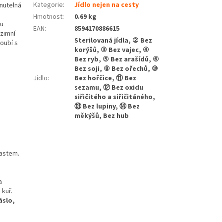
Kategorie
:
Jídlo nejen na cesty
nutelná
Hmotnost
:
0.69 kg
ou
EAN
:
8594170886615
zimní
Sterilovaná jídla, ② Bez
oubí s
korýšů, ③ Bez vajec, ④
Bez ryb, ⑤ Bez arašídů, ⑥
Bez soji, ⑧ Bez ořechů, ⑩
Jídlo
:
Bez hořčice, ⑪ Bez
sezamu, ⑫ Bez oxidu
siřičitého a siřičitáného,
⑬ Bez lupiny, ⑭ Bez
měkýšů, Bez hub
oastem.
a
 kuř.
slo,