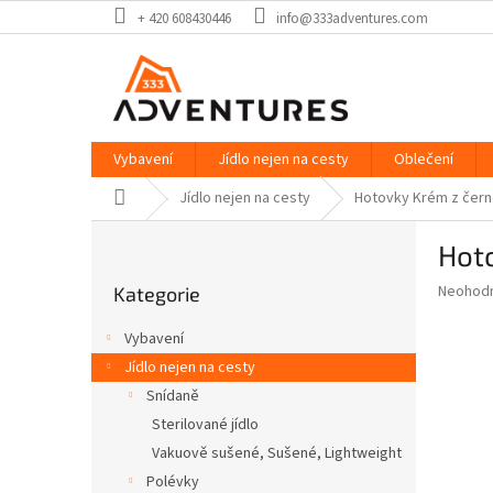
Přejít
+ 420 608430446
info@333adventures.com
na
obsah
Vybavení
Jídlo nejen na cesty
Oblečení
Domů
Jídlo nejen na cesty
Hotovky Krém z čern
P
Hot
o
Přeskočit
s
Průměr
Neohod
Kategorie
kategorie
t
hodnoce
r
produkt
Vybavení
a
je
Jídlo nejen na cesty
0,0
n
z
Snídaně
n
5
í
Sterilované jídlo
hvězdič
p
Vakuově sušené, Sušené, Lightweight
a
Polévky