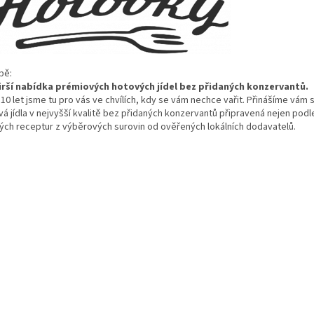
b
ě:
irš
í nabídka prémiových hotových jídel bez p
řidan
ých konzervant
ů.
10 let jsme tu pro v
ás ve chvílích, kdy se vám nechce va
řit. Přin
á
š
íme vám s
á jídla v nejvy
šš
í kvalit
ě bez přidan
ých konzervant
ů připraven
á nejen podle
ých receptur z výb
ěrov
ých surovin od ov
ěřen
ých lokálních dodavatel
ů.