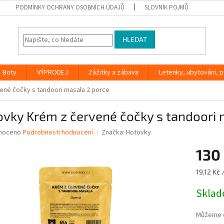
PODMÍNKY OCHRANY OSOBNÍCH ÚDAJŮ
SLOVNÍK POJMŮ
HLEDAT
Boty
VÝPRODEJ
Zážitky a zábava
Letenky, ubytování, po
ené čočky s tandoori masala 2 porce
vky Krém z červené čočky s tandoori 
né
noceno
Podrobnosti hodnocení
Značka:
Hotovky
ní
130
u
Měrná
19,12 Kč 
cena:
Skla
ek.
Můžeme d