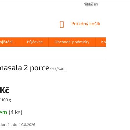
Přihlášení
NÁKUPNÍ
Prázdný košík
KOŠÍK
jištění...
Půjčovna
Obchodní podmínky
Kontakty
masala 2 porce
957/S401
 Kč
/ 100 g
dem
(4 ks)
oručit do:
10.8.2026