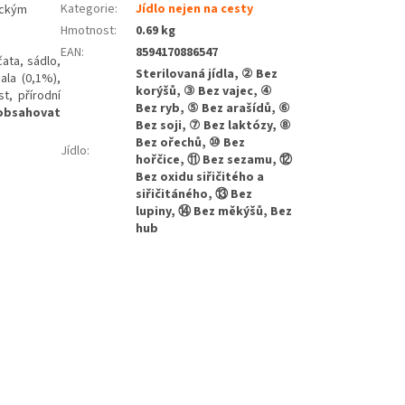
Kategorie
:
Jídlo nejen na cesty
ickým
Hmotnost
:
0.69 kg
EAN
:
8594170886547
ata, sádlo,
Sterilovaná jídla, ② Bez
sala (0,1%),
korýšů, ③ Bez vajec, ④
st, přírodní
Bez ryb, ⑤ Bez arašídů, ⑥
obsahovat
Bez soji, ⑦ Bez laktózy, ⑧
Bez ořechů, ⑩ Bez
Jídlo
:
hořčice, ⑪ Bez sezamu, ⑫
Bez oxidu siřičitého a
siřičitáného, ⑬ Bez
lupiny, ⑭ Bez měkýšů, Bez
hub