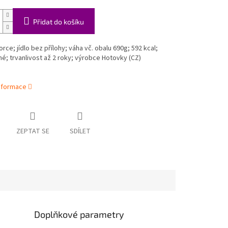
Přidat do košíku
orce; jídlo bez přílohy; váha vč. obalu 690g; 592 kcal;
né; trvanlivost až 2 roky; výrobce Hotovky (CZ)
informace
ZEPTAT SE
SDÍLET
Doplňkové parametry