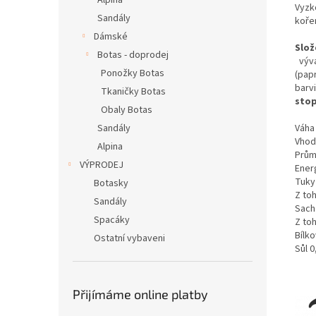
Alpina
Vyzk
Sandály
kořen
Dámské
Slož
Botas - doprodej
výva
Ponožky Botas
(papr
barv
Tkaničky Botas
sto
Obaly Botas
Váha
Sandály
Vhodn
Alpina
Prům
VÝPRODEJ
Ener
Tuky
Botasky
Z to
Sandály
Sach
Spacáky
Z toh
Bílko
Ostatní vybaveni
Sůl 0
Přijímáme online platby