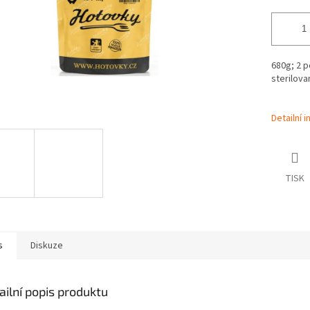
680g; 2 p
sterilova
Detailní 
TISK
s
Diskuze
ailní popis produktu