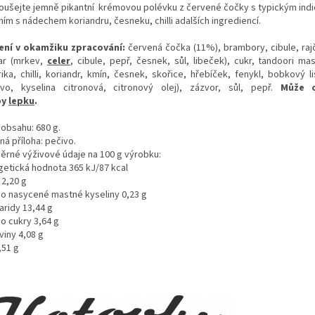
oušejte jemně pikantní krémovou polévku z červené čočky s typickým ind
ím s nádechem koriandru, česneku, chilli adalších ingrediencí.
ení v okamžiku zpracování:
červená čočka (11%), brambory, cibule, rajč
r (mrkev,
celer
, cibule, pepř, česnek, sůl, libeček), cukr, tandoori ma
ika, chilli, koriandr, kmín, česnek, skořice, hřebíček, fenykl, bobkový li
ivo, kyselina citronová, citronový olej), zázvor, sůl, pepř.
Může 
py
lepku
.
 obsahu: 680 g.
á příloha: pečivo.
ěrné výživové údaje na 100 g výrobku:
getická hodnota 365 kJ/87 kcal
 2,20 g
ho nasycené mastné kyseliny 0,23 g
aridy 13,44 g
o cukry 3,64 g
viny 4,08 g
,51 g