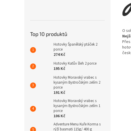
O so
Top 10 produktů
Nejš
Přes 
Hotovky Španělský ptáček 2
hotov
porce
česk
274 Kč
Hotovky Katův šleh 2 porce
195 Kč
Hotovky Moravský vrabec s
kysaným Bystročským zelím 2
porce
191 Kč
Hotovky Moravský vrabec s
kysaným Bystročským zelím 1
porce
106 Kč
Adventure Menu Kuře Korma s
rýží basmati 115g/ 400 g