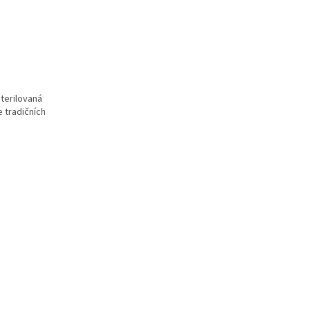
terilovaná
 tradi
čn
ích