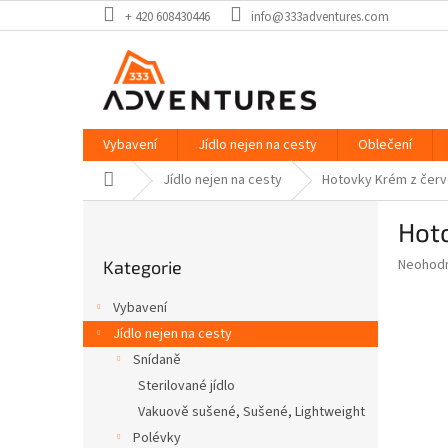
Přejít
+ 420 608430446
info@333adventures.com
na
obsah
Vybavení
Jídlo nejen na cesty
Oblečení
Domů
Jídlo nejen na cesty
Hotovky Krém z červ
P
Hoto
o
Přeskočit
s
Průměr
Neohod
Kategorie
kategorie
t
hodnoce
r
produkt
Vybavení
a
je
Jídlo nejen na cesty
0,0
n
z
Snídaně
n
5
í
Sterilované jídlo
hvězdič
p
Vakuově sušené, Sušené, Lightweight
a
Polévky