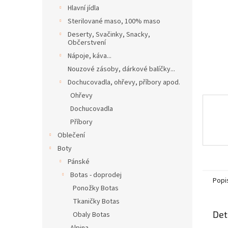
n
Hlavní jídla
e
Sterilované maso, 100% maso
l
Deserty, Svačinky, Snacky,
Občerstvení
Nápoje, káva...
Nouzové zásoby, dárkové balíčky...
Dochucovadla, ohřevy, příbory apod.
Ohřevy
Dochucovadla
Příbory
Oblečení
Boty
Pánské
Botas - doprodej
Popi
Ponožky Botas
Tkaničky Botas
Det
Obaly Botas