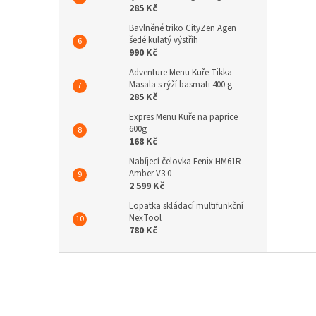
285 Kč
Bavlněné triko CityZen Agen
šedé kulatý výstřih
990 Kč
Adventure Menu Kuře Tikka
Masala s rýží basmati 400 g
285 Kč
Expres Menu Kuře na paprice
600g
168 Kč
Nabíjecí čelovka Fenix HM61R
Amber V3.0
2 599 Kč
Lopatka skládací multifunkční
NexTool
780 Kč
Z
á
p
a