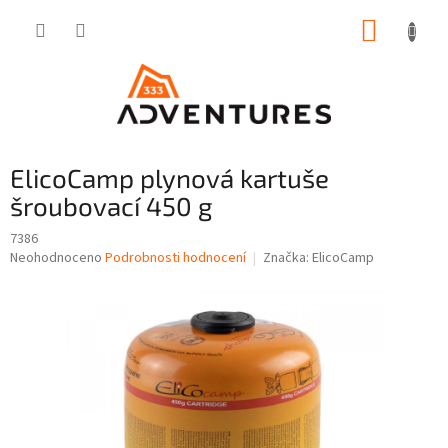
Přejít
NÁKUP
na
obsah
KOŠÍK
ElicoCamp plynová kartuše
šroubovací 450 g
7386
Průměrné
Neohodnoceno
Podrobnosti hodnocení
Značka:
ElicoCamp
hodnocení
produktu
je
0,0
z
5
hvězdiček.