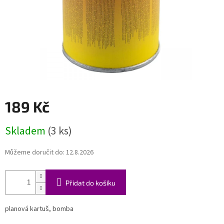
189 Kč
Měrná
Skladem
(3 ks)
cena:
Můžeme doručit do:
12.8.2026
Přidat do košíku
planová kartuš, bomba