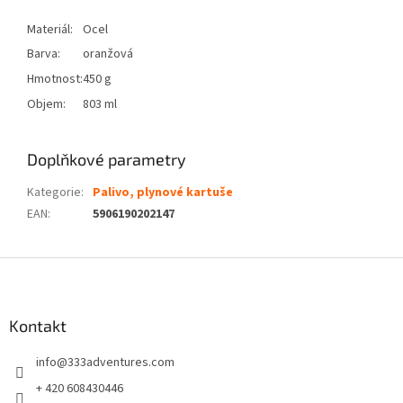
Materiál:
Ocel
Barva:
oranžová
Hmotnost:
450 g
Objem:
803 ml
Doplňkové parametry
Kategorie
:
Palivo, plynové kartuše
EAN
:
5906190202147
Z
á
p
a
Kontakt
t
info
@
333adventures.com
í
+ 420 608430446