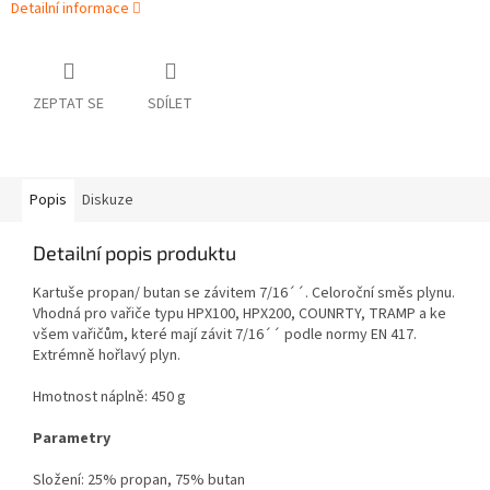
Detailní informace
ZEPTAT SE
SDÍLET
Popis
Diskuze
Detailní popis produktu
Kartuše propan/ butan se závitem 7/16´´. Celoroční směs plynu.
Vhodná pro vařiče typu HPX100, HPX200, COUNRTY, TRAMP a ke
všem vařičům, které mají závit 7/16´´ podle normy EN 417.
Extrémně hořlavý plyn.
Hmotnost náplně: 450 g
Parametry
Složení: 25% propan, 75% butan