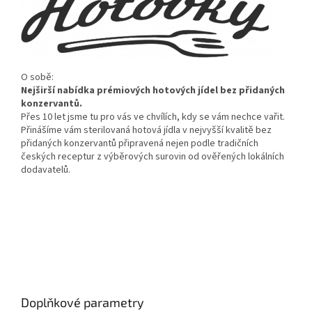
O sob
ě:
Nejširš
í nabídka prémiových hotových jídel bez p
řidan
ých
konzervant
ů.
Přes 10 let jsme tu pro v
ás ve chvílích, kdy se vám nechce va
řit.
Přin
á
š
íme vám sterilovaná hotová jídla v nejvy
šš
í kvalit
ě bez
přidan
ých konzervant
ů připraven
á nejen podle tradi
čn
ích
česk
ých receptur z výb
ěrov
ých surovin od ov
ěřen
ých lokálních
dodavatel
ů.
Doplňkové parametry