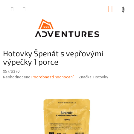
Přejít
NÁKUP
na
obsah
KOŠÍK
Hotovky Špenát s vepřovými
výpečky 1 porce
957/S370
Průměrné
Neohodnoceno
Podrobnosti hodnocení
Značka:
Hotovky
hodnocení
produktu
je
0,0
z
5
hvězdiček.