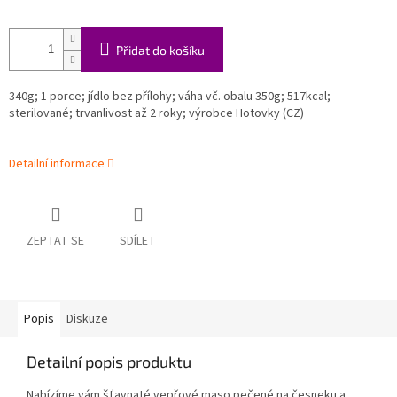
Přidat do košíku
340g; 1 porce; jídlo bez přílohy; váha vč. obalu 350g; 517kcal;
sterilované; trvanlivost až 2 roky; výrobce Hotovky (CZ)
Detailní informace
ZEPTAT SE
SDÍLET
Popis
Diskuze
Detailní popis produktu
Nabízíme vám šťavnaté vepřové maso pečené na česneku a