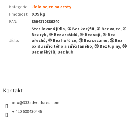
Kategorie
:
Jídlo nejen na cesty
Hmotnost
:
0.35 kg
EAN
:
8594170886240
Sterilovaná jídla, ② Bez korýšů, ③ Bez vajec, ④
Bez ryb, ⑤ Bez arašídů, ⑥ Bez soji, ⑧ Bez
Jídlo
:
ořechů, ⑩ Bez hořčice, ⑪ Bez sezamu, ⑫ Bez
oxidu siřičitého a siřičitáného, ⑬ Bez lupiny, ⑭
Bez měkýšů, Bez hub
Z
á
p
a
Kontakt
t
info
@
333adventures.com
í
+ 420 608430446