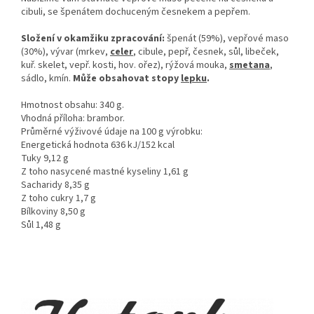
cibuli, se špenátem dochuceným česnekem a pepřem.
Složení v okamžiku zpracování:
špenát (59%), vepřové maso
(30%), vývar (mrkev,
celer
, cibule, pepř, česnek, sůl, libeček,
kuř. skelet, vepř. kosti, hov. ořez), rýžová mouka,
smetana
,
sádlo, kmín.
Může obsahovat stopy
lepku
.
Hmotnost obsahu: 340 g.
Vhodná příloha: brambor.
Průměrné výživové údaje na 100 g výrobku:
Energetická hodnota 636 kJ/152 kcal
Tuky 9,12 g
Z toho nasycené mastné kyseliny 1,61 g
Sacharidy 8,35 g
Z toho cukry 1,7 g
Bílkoviny 8,50 g
Sůl 1,48 g