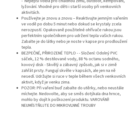
- Nejlepší volba pro chladnou zimu, outdoor, kempování,
lyžování. Vhodné pro děti i starší osoby při venkovních
aktivitách.
Používejte je znovu a znovu – Reaktivujte jemným vařením
ve vodě po dobu 5 minut nebo dokud se krystaly zcela
nerozpustí. Opakovaně použitelné ohřívače rukou jsou
perfektním společníkem pro udržení tepla vašich rukou.
Zabalte je do látky nebo je noste v kapse pro prodloužení
tepla.
BEZPEČNÉ, PŘIROZENÉ TEPLO - - Složení: Odolný PVC
sáček, 12 % destilované vody, 88 % octanu sodného, ​​
kovový disk - Skvělý a zábavný způsob, jak si v zimě
zahřát prsty. Fungují skvěle v kapsách, ale jen na ně
nesedí. Udržujte si ruce v teple během všech venkovních
aktivit, když je venku zima.
POZOR: Při vaření buď zabalte do utěrky, nebo neustále
míchejte. Nedovolte, aby se směs dotýkala dna hrnce,
mohlo by dojít k poškození produktu. VAROVÁNÍ!
NEUMÍSTŇUJTE DO MIKROVLNNÉ TROUBY