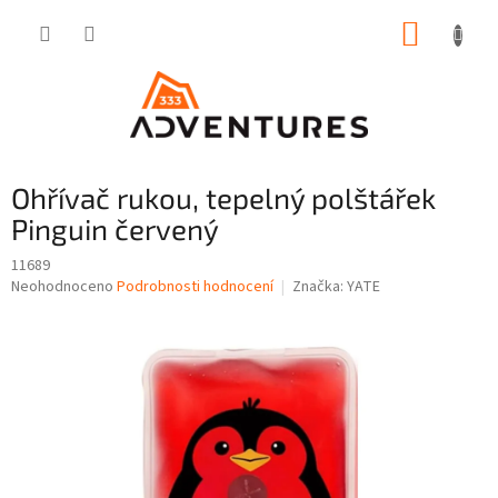
Přejít
NÁKUP
na
obsah
KOŠÍK
Ohřívač rukou, tepelný polštářek
Pinguin červený
11689
Průměrné
Neohodnoceno
Podrobnosti hodnocení
Značka:
YATE
hodnocení
produktu
je
0,0
z
5
hvězdiček.