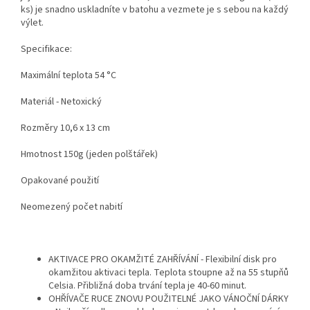
ks) je snadno uskladníte v batohu a vezmete je s sebou na každý
výlet.
Specifikace:
Maximální teplota 54 °C
Materiál - Netoxický
Rozm
ěry 10,6 x 13 cm
Hmotnost 150g (jeden polšt
á
řek)
Opakovan
é pou
žit
í
Neomezený po
čet nabit
í
AKTIVACE PRO OKAMŽITÉ ZAHŘÍVÁNÍ - Flexibilní disk pro
okamžitou aktivaci tepla. Teplota stoupne až na 55 stupňů
Celsia. Přibližná doba trvání tepla je 40-60 minut.
OHŘÍVAČE RUCE ZNOVU POUŽITELNÉ JAKO VÁNOČNÍ DÁRKY