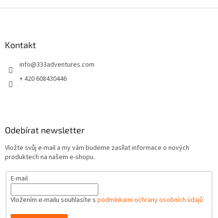
Z
á
p
a
Kontakt
t
info
@
333adventures.com
í
+ 420 608430446
Odebírat newsletter
Vložte svůj e-mail a my vám budeme zasílat informace o nových
produktech na našem e-shopu.
E-mail
Vložením e-mailu souhlasíte s
podmínkami ochrany osobních údajů