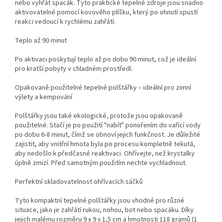
nebo vyhřát spacák. Tyto praktické tepelné zdroje jsou snadno
aktivovatelné pomocí kovového plíšku, který po ohnutí spustí
reakci vedoucí k rychlému zahřátí.
Teplo až 90 minut
Po aktivaci poskytují teplo až po dobu 90 minut, což je ideální
pro kratší pobyty v chladném prostředí.
Opakovaně použitelné tepelné polštářky – ideální pro zimní
výlety a kempování
Polštářky jsou také ekologické, protože jsou opakovaně
použitelné. Stačí je po použití "nabít" ponořením do vařící vody
po dobu 6-8 minut, čímž se obnoví jejich funkčnost. Je důležité
zajistit, aby vnitřní hmota byla po procesu kompletně tekutá,
aby nedošlo k předčasné reaktivaci. Ohřívejte, než krystalky
úplně zmizí. Před samotným použitím nechte vychladnout.
Perfektní skladovatelnost ohřívacích sáčků
Tyto kompaktní tepelné polštářky jsou vhodné pro různé
situace, jako je zahřátí rukou, nohou, bot nebo spacáku. Díky
jejich malému rozměru 9 x 9 x 1,5 cm a hmotnosti 118 gramů (1