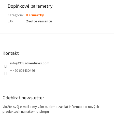
Doplňkové parametry
Kategorie
:
Karimatky
EAN
:
Zvolte variantu
Z
á
p
a
Kontakt
t
info
@
333adventures.com
í
+ 420 608430446
Odebírat newsletter
Vložte svůj e-mail a my vám budeme zasílat informace o nových
produktech na našem e-shopu.