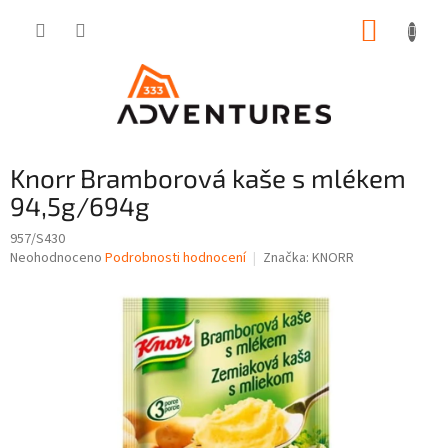
Přejít
NÁKUP
na
obsah
KOŠÍK
Knorr Bramborová kaše s mlékem
94,5g/694g
957/S430
Průměrné
Neohodnoceno
Podrobnosti hodnocení
Značka:
KNORR
hodnocení
produktu
je
0,0
z
5
hvězdiček.