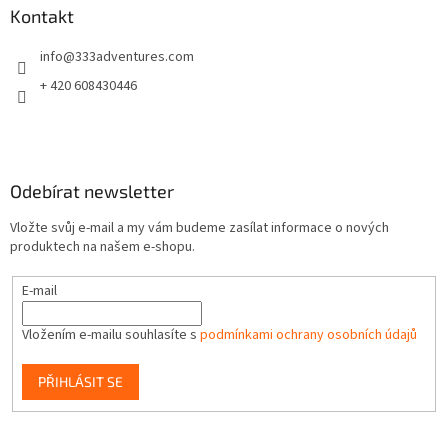
a
Kontakt
t
info
@
333adventures.com
í
+ 420 608430446
Odebírat newsletter
Vložte svůj e-mail a my vám budeme zasílat informace o nových
produktech na našem e-shopu.
E-mail
Vložením e-mailu souhlasíte s
podmínkami ochrany osobních údajů
PŘIHLÁSIT SE