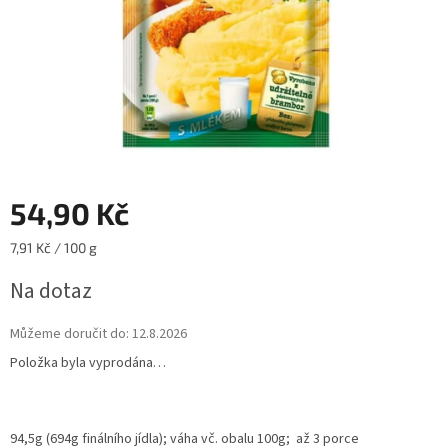
54,90 Kč
Měrná
7,91 Kč / 100 g
cena:
Na dotaz
Můžeme doručit do:
12.8.2026
Položka byla vyprodána…
94,5g (694g finálního jídla);
váha vč. obalu 100g;
až 3 porce