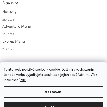
Novinky
Hotovky
23.4.2026
Adventure Menu
23.4.2026
Expres Menu
23.4.2026
event333
Tento web používá soubory cookie. Dalším procházením
tohoto webu vyjadřujete souhlas s jejich používáním.. Více
informací
zde
.
Vytvořil Shoptet
Nastavení
Copyright 2026
www.333adventures.com
. Všechna práva