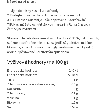
Návod na přípravu:
1. Vlijte do misky 500 ml vroucí vody.
2. Přidejte obsah sáčku a dobře zamíchejte metličkou.
3. Po 1 minutě odstání je kaše připravena k servírování.
TIP: Kaši můžete ochutit lžičkou margarínu Rama Classic a
čerstvými bylinkami.
Složení v dehydratovaném stavu: Brambory* 85%, palmový tuk,
sušené odstředěné mléko 4,3%, jedlá sůl, laktóza, mléčné
bílkoviny, emulgátor (mono- a diglyceridy mastných kyselin),
aroma. *pěstované udržitelným způsobem
Výživové hodnoty (na 100 g)
Energetická hodnota
240 kJ
Energetická hodnota
57 kcal
Tuky
1 g
Z toho nasycené mastné kyseliny
0.6 g
Sacharidy
9 g
Z toho cukry
0.9 g
Vláknina
1 g
Bílkoviny
1.5 g
Sůl
0.53 g