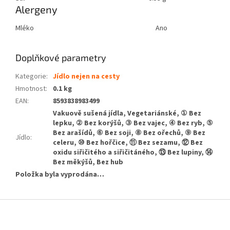
Alergeny
Mléko
Ano
Doplňkové parametry
Kategorie
:
Jídlo nejen na cesty
Hmotnost
:
0.1 kg
EAN
:
8593838983499
Vakuově sušená jídla, Vegetariánské, ① Bez
lepku, ② Bez korýšů, ③ Bez vajec, ④ Bez ryb, ⑤
Bez arašídů, ⑥ Bez soji, ⑧ Bez ořechů, ⑨ Bez
Jídlo
:
celeru, ⑩ Bez hořčice, ⑪ Bez sezamu, ⑫ Bez
oxidu siřičitého a siřičitáného, ⑬ Bez lupiny, ⑭
Bez měkýšů, Bez hub
Položka byla vyprodána…
Z
á
p