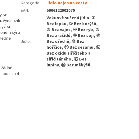
Kategorie
:
Jídlo nejen na cesty
EAN
:
5906122901070
y se
Vakuově sušená jídla, ①
 Vynaložili
Bez lepku, ② Bez korýšů,
dyž si
③ Bez vajec, ④ Bez ryb, ⑤
tónem sýru
Bez arašídů, ⑥ Bez soji, ⑧
sledné
Jídlo
:
Bez ořechů, ⑩ Bez
hořčice, ⑪ Bez sezamu, ⑫
Bez oxidu siřičitého a
siřičitáného, ⑬ Bez
lupiny, ⑭ Bez měkýšů
a žádné
jsou cca 4