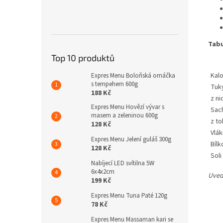
Tabu
Top 10 produktů
Kalo
Expres Menu Boloňská omáčka
s tempehem 600g
Tuk
188 Kč
z n
Expres Menu Hovězí vývar s
Sac
masem a zeleninou 600g
z to
128 Kč
Vlák
Expres Menu Jelení guláš 300g
Bílk
128 Kč
Soli
Nabíjecí LED svítilna 5W
6x4x2cm
Uved
199 Kč
Expres Menu Tuna Paté 120g
78 Kč
Expres Menu Massaman kari se