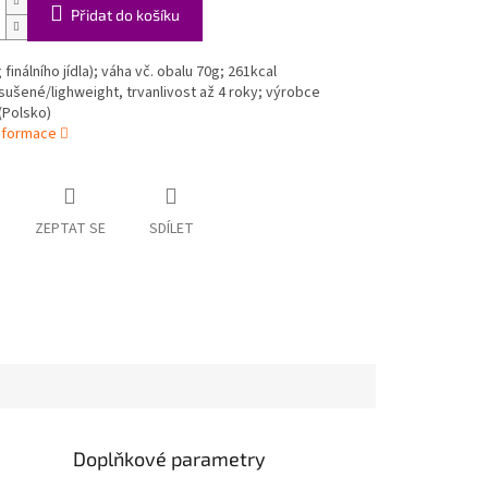
Přidat do košíku
finálního jídla); váha vč. obalu 70g; 261kcal
ušené/lighweight, trvanlivost až 4 roky; výrobce
(Polsko)
informace
ZEPTAT SE
SDÍLET
Doplňkové parametry