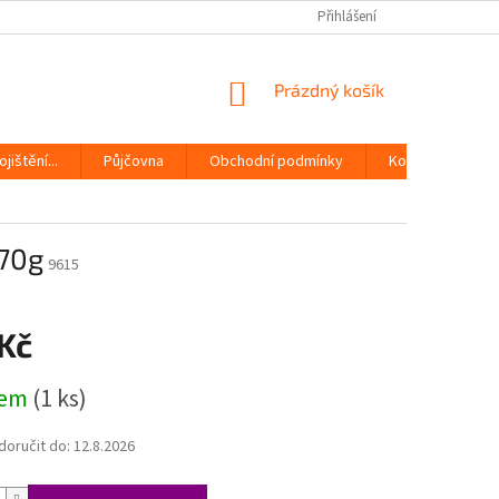
Přihlášení
NÁKUPNÍ
Prázdný košík
KOŠÍK
jištění...
Půjčovna
Obchodní podmínky
Kontakty
70g
9615
 Kč
dem
(1 ks)
oručit do:
12.8.2026