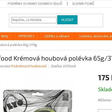
PODMÍNKY OCHRANY OSOBNÍCH ÚDAJŮ
SLOVNÍK POJMŮ
HLEDAT
Boty
VÝPRODEJ
Zážitky a zábava
Letenky, ubytování, po
ubová polévka 65g/370g
food Krémová houbová polévka 65g/3
né
noceno
Podrobnosti hodnocení
Značka:
LYOfood
ní
175
u
Měrná
Skla
cena:
ek.
Můžeme d