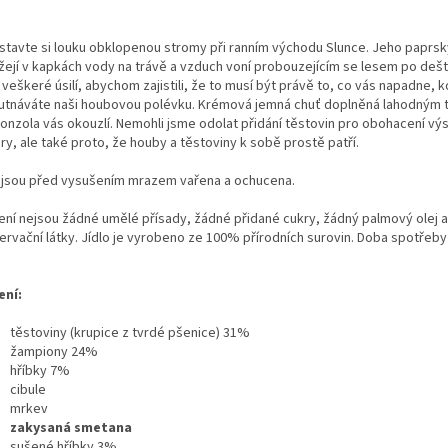
stavte si louku obklopenou stromy při ranním východu Slunce. Jeho paprsk
žejí v kapkách vody na trávě a vzduch voní probouzejícím se lesem po dešti.
veškeré úsilí, abychom zajistili, že to musí být právě to, co vás napadne, k
utnáváte naši houbovou polévku. Krémová jemná chuť doplněná lahodným 
onzola vás okouzlí. Nemohli jsme odolat přidání těstovin pro obohacení vý
ry, ale také proto, že houby a těstoviny k sobě prostě patří.
a jsou před vysušením mrazem vařena a ochucena.
lení nejsou žádné umělé přísady, žádné přidané cukry, žádný palmový olej 
ervační látky. Jídlo je vyrobeno ze 100% přírodních surovin.
Doba spotřeby 
ení:
těstoviny (krupice z tvrdé pšenice) 31%
žampiony 24%
hříbky 7%
cibule
mrkev
zakysaná smetana
sušené hříbky 3%