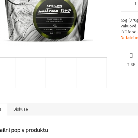
65g (370g 
vakuově s
LYOfood 
Detailní 
TISK
s
Diskuze
ailní popis produktu