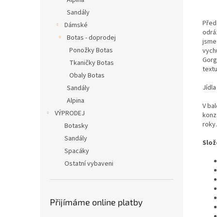
Alpina
Sandály
Před
Dámské
odrá
Botas - doprodej
jsme 
Ponožky Botas
vych
Gorg
Tkaničky Botas
textu
Obaly Botas
Jídl
Sandály
Alpina
V ba
VÝPRODEJ
konz
roky
.
Botasky
Sandály
Slož
Spacáky
Ostatní vybaveni
Přijímáme online platby