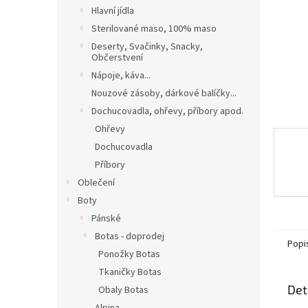
n
Hlavní jídla
e
Sterilované maso, 100% maso
l
Deserty, Svačinky, Snacky,
Občerstvení
Nápoje, káva...
Nouzové zásoby, dárkové balíčky...
Dochucovadla, ohřevy, příbory apod.
Ohřevy
Dochucovadla
Příbory
Oblečení
Boty
Pánské
Botas - doprodej
Popi
Ponožky Botas
Tkaničky Botas
Det
Obaly Botas