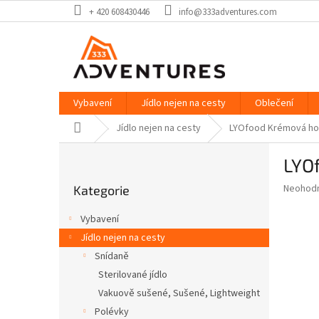
Přejít
+ 420 608430446
info@333adventures.com
na
obsah
Vybavení
Jídlo nejen na cesty
Oblečení
Domů
Jídlo nejen na cesty
LYOfood Krémová ho
P
LYO
o
Přeskočit
s
Průměr
Neohod
Kategorie
kategorie
t
hodnoce
r
produkt
Vybavení
a
je
Jídlo nejen na cesty
0,0
n
z
Snídaně
n
5
í
Sterilované jídlo
hvězdič
p
Vakuově sušené, Sušené, Lightweight
a
Polévky