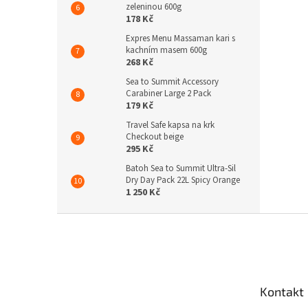
zeleninou 600g
178 Kč
Expres Menu Massaman kari s
kachním masem 600g
268 Kč
Sea to Summit Accessory
Carabiner Large 2 Pack
179 Kč
Travel Safe kapsa na krk
Checkout beige
295 Kč
Batoh Sea to Summit Ultra-Sil
Dry Day Pack 22L Spicy Orange
1 250 Kč
Z
á
p
a
t
Kontakt
í