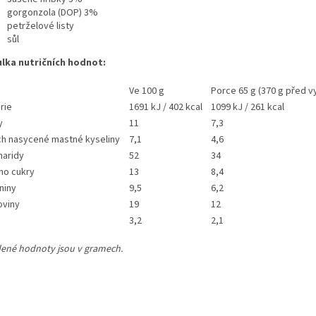
gorgonzola (DOP) 3%
petrželové listy
sůl
lka nutričních hodnot:
Ve 100 g
Porce 65 g (370 g před 
rie
1691 kJ / 402 kcal
1099 kJ / 261 kcal
y
11
7,3
ich nasycené mastné kyseliny
7,1
4,6
haridy
52
34
ho cukry
13
8,4
niny
9,5
6,2
oviny
19
12
3,2
2,1
ené hodnoty jsou v gramech.