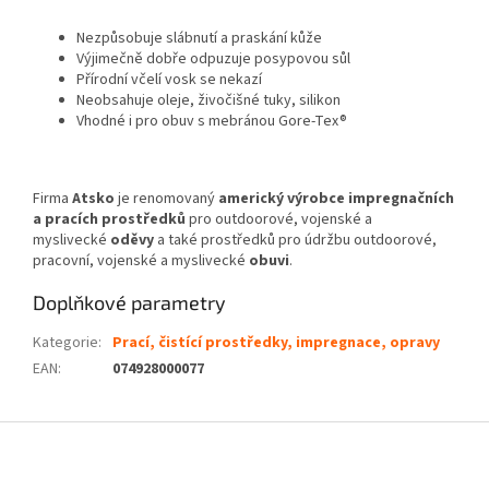
Nezpůsobuje slábnutí a praskání kůže
Výjimečně dobře odpuzuje posypovou sůl
Přírodní včelí vosk se nekazí
Neobsahuje oleje, živočišné tuky, silikon
Vhodné i pro obuv s mebránou Gore-Tex®
Firma
Atsko
je renomovaný
americký
výrobce impregnačních
a pracích prostředků
pro outdoorové, vojenské a
myslivecké
oděvy
a také prostředků pro údržbu outdoorové,
pracovní, vojenské a myslivecké
obuvi
.
Doplňkové parametry
Kategorie
:
Prací, čistící prostředky, impregnace, opravy
EAN
:
074928000077
Z
á
p