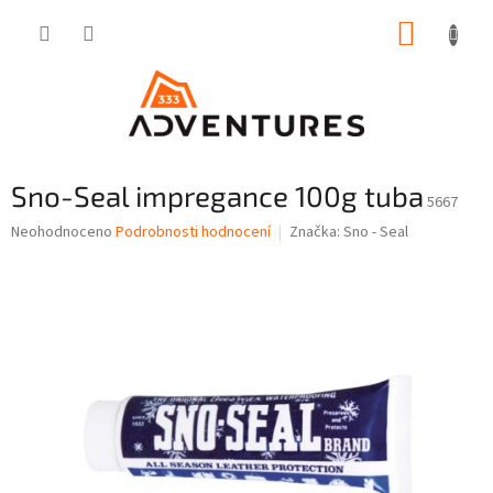
Přejít
NÁKUP
na
obsah
KOŠÍK
Sno-Seal impregance 100g tuba
5667
Průměrné
Neohodnoceno
Podrobnosti hodnocení
Značka:
Sno - Seal
hodnocení
produktu
je
0,0
z
5
hvězdiček.