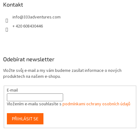
a
Kontakt
t
info
@
333adventures.com
í
+ 420 608430446
Odebírat newsletter
Vložte svůj e-mail a my vám budeme zasílat informace o nových
produktech na našem e-shopu.
E-mail
Vložením e-mailu souhlasíte s
podmínkami ochrany osobních údajů
PŘIHLÁSIT SE