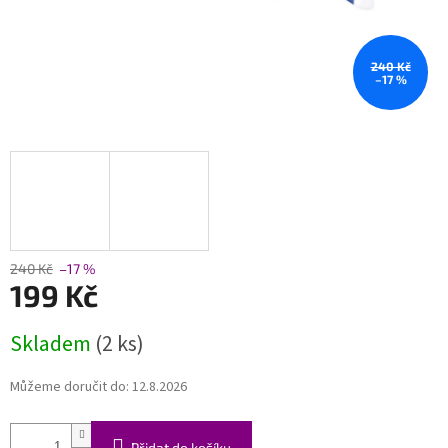
240 Kč
–17 %
240 Kč
–17 %
199 Kč
Měrná
Skladem
(2 ks)
cena:
Můžeme doručit do:
12.8.2026
Přidat do košíku