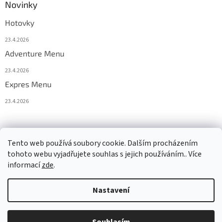
Novinky
Hotovky
23.4.2026
Adventure Menu
23.4.2026
Expres Menu
23.4.2026
event333
Tento web používá soubory cookie. Dalším procházením
tohoto webu vyjadřujete souhlas s jejich používáním.. Více
informací
zde
.
Vytvořil Shoptet
Nastavení
Copyright 2026
www.333adventures.com
. Všechna práva