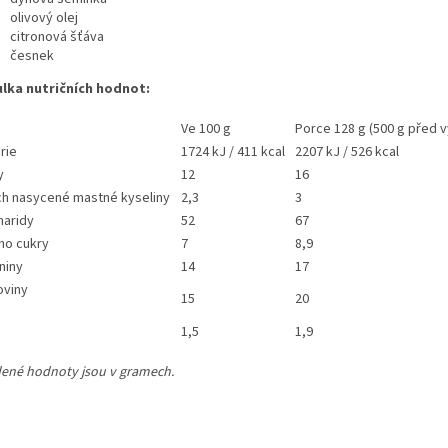
olivový olej
citronová šťáva
česnek
lka nutričních hodnot:
Ve 100 g
Porce 128 g (500 g před 
rie
1724 kJ / 411 kcal
2207 kJ / 526 kcal
y
12
16
ich nasycené mastné kyseliny
2,3
3
haridy
52
67
ho cukry
7
8,9
niny
14
17
oviny
15
20
1,5
1,9
ené hodnoty jsou v gramech.