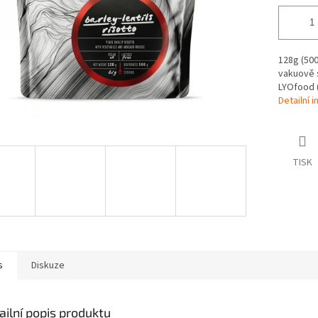
128g (500
vakuově s
LYOfood 
Detailní 
TISK
s
Diskuze
ailní popis produktu