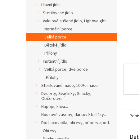
n
Hlavní jídla
e
Sterilované jídlo
l
Vakuově sušené jídlo, Lightweight
Normální porce
Velká porce
Dětské jídlo
Přílohy
Instantní jídlo
Velká porce, dvě porce
Přílohy
Sterilované maso, 100% maso
Deserty, Svačinky, Snacky,
Občerstvení
Nápoje, káva...
Nouzové zásoby, dárkové balíčky...
Popi
Dochucovadla, ohřevy, příbory apod.
Ohřevy
Det