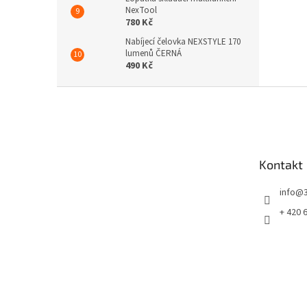
NexTool
780 Kč
Nabíjecí čelovka NEXSTYLE 170
lumenů ČERNÁ
490 Kč
Z
á
p
a
t
Kontakt
í
info
@
+ 420 