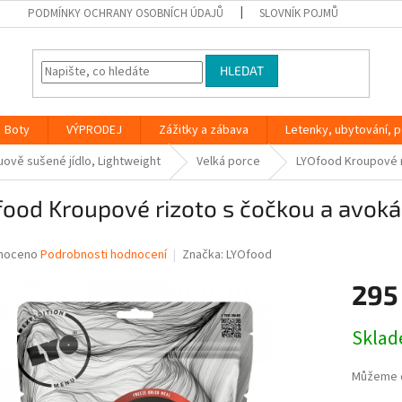
PODMÍNKY OCHRANY OSOBNÍCH ÚDAJŮ
SLOVNÍK POJMŮ
HLEDAT
Boty
VÝPRODEJ
Zážitky a zábava
Letenky, ubytování, po
uově sušené jídlo, Lightweight
Velká porce
LYOfood Kroupové r
food Kroupové rizoto s čočkou a avok
né
noceno
Podrobnosti hodnocení
Značka:
LYOfood
ní
295
u
Měrná
Skla
cena:
ek.
Můžeme d