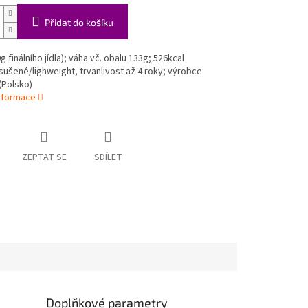
Přidat do košíku
g finálního jídla); váha vč. obalu 133g; 526kcal
ušené/lighweight, trvanlivost až 4 roky; výrobce
(Polsko)
informace
ZEPTAT SE
SDÍLET
Doplňkové parametry