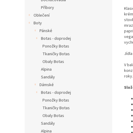
Dochucovadla
Příbory
Klas
krém
Oblečení
stovk
Boty
mraz
Pánské
papr
vega
Botas - doprodej
vychu
Ponožky Botas
Jídl
Tkaničky Botas
Obaly Botas
V ba
Alpina
konz
roky
.
Sandály
Dámské
Slož
Botas - doprodej
Ponožky Botas
Tkaničky Botas
Obaly Botas
Sandály
Alpina