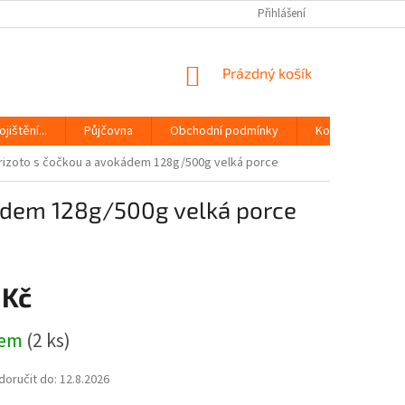
Přihlášení
NÁKUPNÍ
Prázdný košík
KOŠÍK
jištění...
Půjčovna
Obchodní podmínky
Kontakty
izoto s čočkou a avokádem 128g/500g velká porce
ádem 128g/500g velká porce
 Kč
dem
(2 ks)
oručit do:
12.8.2026