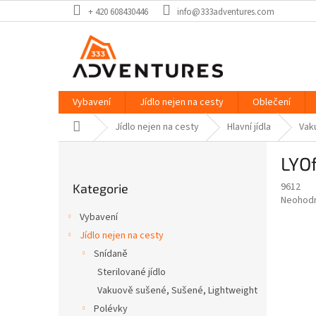
Přejít
+ 420 608430446
info@333adventures.com
na
obsah
Vybavení
Jídlo nejen na cesty
Oblečení
Domů
Jídlo nejen na cesty
Hlavní jídla
Vak
P
LYO
o
Přeskočit
s
9612
Kategorie
kategorie
t
Průměr
Neohod
r
hodnoce
Vybavení
a
produkt
Jídlo nejen na cesty
je
n
0,0
Snídaně
n
z
í
Sterilované jídlo
5
p
Vakuově sušené, Sušené, Lightweight
hvězdič
a
Polévky