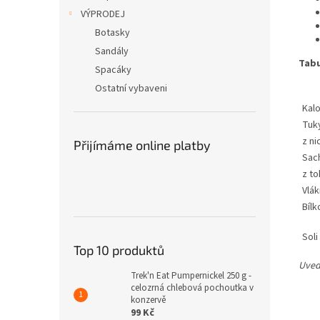
VÝPRODEJ
Botasky
Sandály
Tabu
Spacáky
Ostatní vybaveni
Kalo
Tuk
z n
Přijímáme online platby
Sac
z to
Vlák
Bílk
Soli
Top 10 produktů
Uved
Trek'n Eat Pumpernickel 250 g -
celozrná chlebová pochoutka v
konzervě
99 Kč