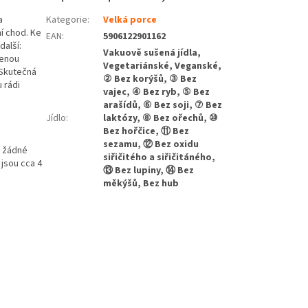
a
Kategorie
:
Velká porce
í chod. Ke
EAN
:
5906122901162
další:
Vakuově sušená jídla,
venou
Vegetariánské, Veganské,
 Skutečná
② Bez korýšů, ③ Bez
 rádi
vajec, ④ Bez ryb, ⑤ Bez
arašídů, ⑥ Bez soji, ⑦ Bez
Jídlo
:
laktózy, ⑧ Bez ořechů, ⑩
Bez hořčice, ⑪ Bez
sezamu, ⑫ Bez oxidu
a žádné
siřičitého a siřičitáného,
jsou cca 4
⑬ Bez lupiny, ⑭ Bez
měkýšů, Bez hub