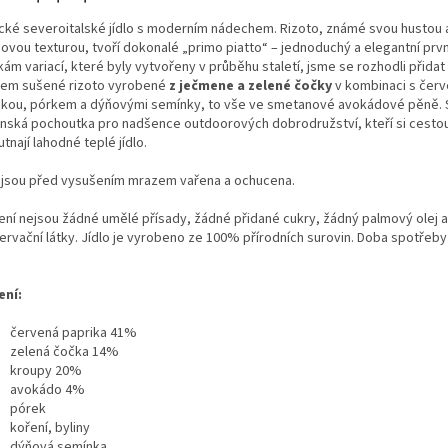
ické severoitalské jídlo s moderním nádechem. Rizoto, známé svou hustou 
ovou texturou, tvoří dokonalé „primo piatto“ – jednoduchý a elegantní prvn
ám variací, které byly vytvořeny v průběhu staletí, jsme se rozhodli přidat 
em sušené rizoto vyrobené
z ječmene a zelené čočky
v kombinaci s čer
ikou, pórkem a dýňovými semínky, to vše ve smetanové avokádové pěně.
nská pochoutka pro nadšence outdoorových dobrodružství, kteří si cestou
tnají lahodné teplé jídlo.
a jsou před vysušením mrazem vařena a ochucena.
lení nejsou žádné umělé přísady, žádné přidané cukry, žádný palmový olej 
ervační látky. Jídlo je vyrobeno ze 100% přírodních surovin.
Doba spotřeby 
ení:
červená paprika 41%
zelená čočka 14%
kroupy 20%
avokádo 4%
pórek
koření, byliny
dýňová semínka