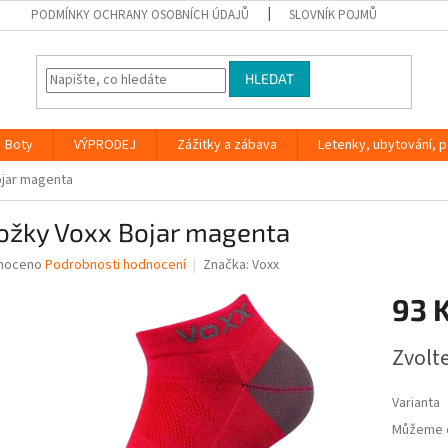
PODMÍNKY OCHRANY OSOBNÍCH ÚDAJŮ
SLOVNÍK POJMŮ
HLEDAT
Boty
VÝPRODEJ
Zážitky a zábava
Letenky, ubytování, po
ojar magenta
ožky Voxx Bojar magenta
né
noceno
Podrobnosti hodnocení
Značka:
Voxx
ní
93 
u
Měrná
Zvolt
cena:
ek.
Varianta
Můžeme d