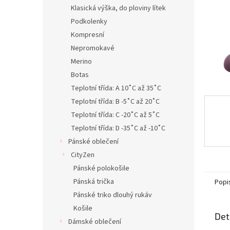
n
Klasická výška, do ploviny lítek
e
Podkolenky
l
Kompresní
Nepromokavé
Merino
Botas
Teplotní třída: A 10˚C až 35˚C
Teplotní třída: B -5˚C až 20˚C
Teplotní třída: C -20˚C až 5˚C
Teplotní třída: D -35˚C až -10˚C
Pánské oblečení
CityZen
Pánské polokošile
Pánská trička
Popi
Pánské triko dlouhý rukáv
Košile
Det
Dámské oblečení