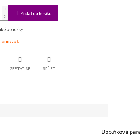
Přidat do košíku
labé ponožky
informace
ZEPTAT SE
SDÍLET
Doplňkové par