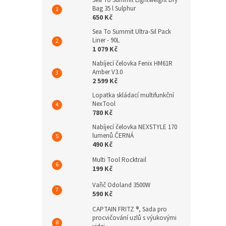
Sea To Summit Lightweight Dry
Bag 35 l Sulphur
650 Kč
Sea To Summit Ultra-Sil Pack
Liner - 90L
1 079 Kč
Nabíjecí čelovka Fenix HM61R
Amber V3.0
2 599 Kč
Lopatka skládací multifunkční
NexTool
780 Kč
Nabíjecí čelovka NEXSTYLE 170
lumenů ČERNÁ
490 Kč
Multi Tool Rocktrail
199 Kč
Vařič Odoland 3500W
590 Kč
CAPTAIN FRITZ ®, Sada pro
procvičování uzlů s výukovými