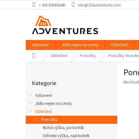
Přejít
+ 420 608430446
info@333adventures.com
na
obsah
Vybavení
Jídlo nejen na cesty
Oblečení
Domů
Oblečení
Ponožky
Ponožky Voxx B
P
Pon
o
Přeskočit
s
Průměr
Neohod
Kategorie
kategorie
t
hodnoce
r
produkt
Vybavení
a
je
Jídlo nejen na cesty
0,0
n
z
Oblečení
n
5
í
Ponožky
hvězdič
p
Nízká výška, po kotník
a
Střední výška, nad kotník