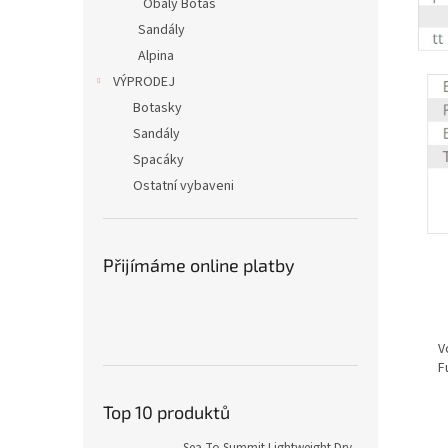
Obaly Botas
Sandály
Alpina
VÝPRODEJ
Botasky
Sandály
Spacáky
Ostatní vybaveni
Přijímáme online platby
V
F
Top 10 produktů