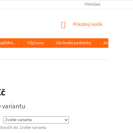
Přihlášení
NÁKUPNÍ
Prázdný košík
KOŠÍK
jištění...
Půjčovna
Obchodní podmínky
Kontakty
Kč
e variantu
oručit do:
Zvolte variantu