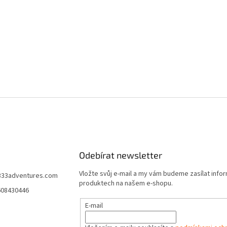
Odebírat newsletter
Vložte svůj e-mail a my vám budeme zasílat info
333adventures.com
produktech na našem e-shopu.
608430446
E-mail