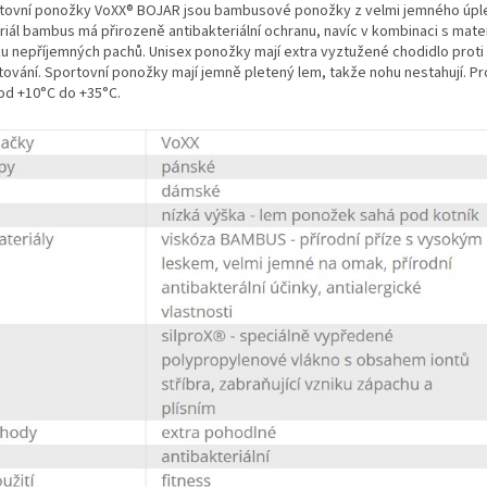
tovní ponožky VoXX® BOJAR jsou bambusové ponožky z velmi jemného úple
iál bambus má přirozeně antibakteriální ochranu, navíc v kombinaci s mater
ku nepříjemných pachů. Unisex ponožky mají extra vyztužené chodidlo proti 
tování. Sportovní ponožky mají jemně pletený lem, takže nohu nestahují. Pr
 od +10°C do +35°C.