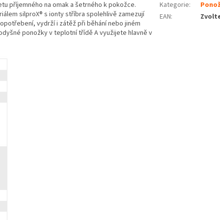
tu příjemného na omak a šetrného k pokožce.
Kategorie
:
Pono
iálem silproX® s ionty stříbra spolehlivě zamezují
EAN
:
Zvolt
opotřebení, vydrží i zátěž při běhání nebo jiném
odyšné ponožky v teplotní třídě A využijete hlavně v