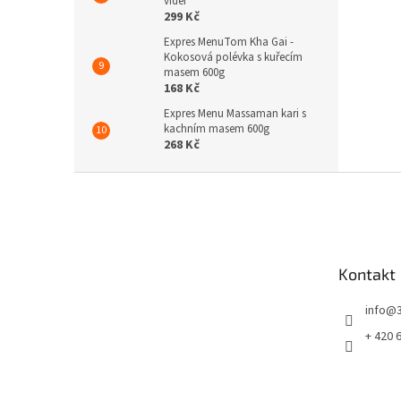
videi
299 Kč
Expres MenuTom Kha Gai -
Kokosová polévka s kuřecím
masem 600g
168 Kč
Expres Menu Massaman kari s
kachním masem 600g
268 Kč
Z
á
p
a
t
Kontakt
í
info
@
+ 420 