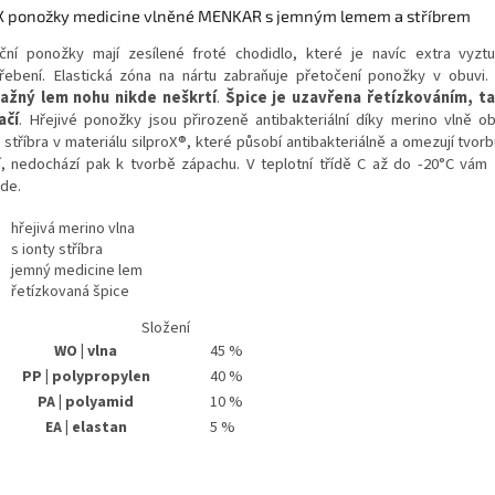
 ponožky medicine vlněné MENKAR s jemným lemem a stříbrem
ční ponožky mají zesílené froté chodidlo, které je navíc extra vyzt
řebení. Elastická zóna na nártu zabraňuje přetočení ponožky v obuvi
ažný lem nohu nikde neškrtí
.
Špice je uzavřena řetízkováním, t
ačí
. Hřejivé ponožky jsou přirozeně antibakteriální díky merino vlně 
 stříbra v materiálu silproX®, které působí antibakteriálně a omezují tvorb
ní, nedochází pak k tvorbě zápachu. V teplotní třídě C až do -20°C vám 
de.
hřejivá merino vlna
s ionty stříbra
jemný medicine lem
řetízkovaná špice
Složení
WO | vlna
45 %
PP | polypropylen
40 %
PA | polyamid
10 %
EA | elastan
5 %