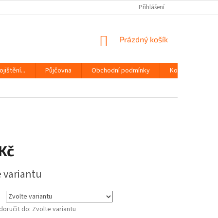
Přihlášení
NÁKUPNÍ
Prázdný košík
KOŠÍK
jištění...
Půjčovna
Obchodní podmínky
Kontakty
 Kč
e variantu
oručit do:
Zvolte variantu