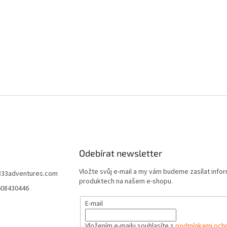
Odebírat newsletter
Vložte svůj e-mail a my vám budeme zasílat info
333adventures.com
produktech na našem e-shopu.
608430446
E-mail
Vložením e-mailu souhlasíte s
podmínkami ochr