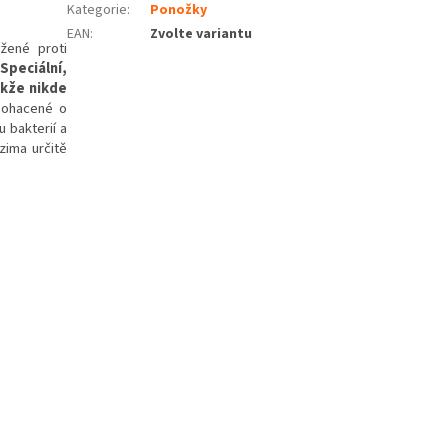
Kategorie
:
Ponožky
EAN
:
Zvolte variantu
užené proti
.
Speciální,
akže nikde
obohacené o
u bakterií a
zima určitě