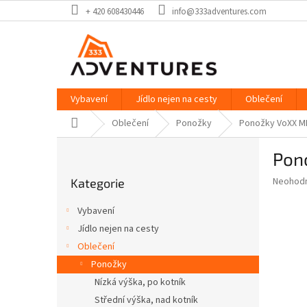
Přejít
+ 420 608430446
info@333adventures.com
na
obsah
Vybavení
Jídlo nejen na cesty
Oblečení
Domů
Oblečení
Ponožky
Ponožky VoXX M
P
Pon
o
Přeskočit
s
Průměr
Neohod
Kategorie
kategorie
t
hodnoce
r
produkt
Vybavení
a
je
Jídlo nejen na cesty
0,0
n
z
Oblečení
n
5
í
Ponožky
hvězdič
p
Nízká výška, po kotník
a
Střední výška, nad kotník