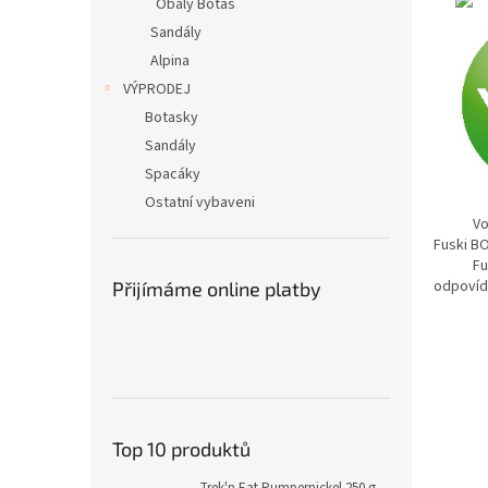
Obaly Botas
Sandály
Alpina
VÝPRODEJ
Botasky
Sandály
Spacáky
Ostatní vybaveni
VoXX - 
Fuski BO
Fuski B
odpovída
Přijímáme online platby
Top 10 produktů