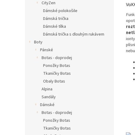
CityZen
VoXX
Dámské polokošile
Funk
Dámská trička
opot
Dámské tílka
rozt
netl
Dámská trička s dlouhým rukávem
ionty
Boty
plís
Pánské
nebu
Botas - doprodej
Ponožky Botas
Tkaničky Botas
Obaly Botas
Alpina
Sandály
Dámské
Botas - doprodej
Ponožky Botas
Tkaničky Botas