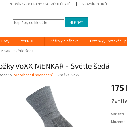
PODMÍNKY OCHRANY OSOBNÍCH ÚDAJŮ
SLOVNÍK POJMŮ
HLEDAT
Boty
VÝPRODEJ
Zážitky a zábava
Letenky, ubytování, po
ENKAR - Světle šedá
ožky VoXX MENKAR - Světle šedá
né
noceno
Podrobnosti hodnocení
Značka:
Voxx
ní
175
u
Měrná
Zvolt
cena:
ek.
Varianta
Můžeme d