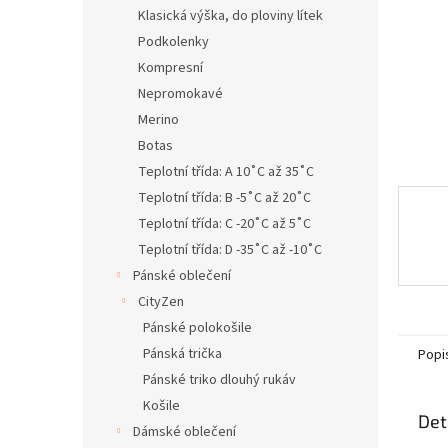
n
Klasická výška, do ploviny lítek
e
Podkolenky
l
Kompresní
Nepromokavé
Merino
Botas
Teplotní třída: A 10˚C až 35˚C
Teplotní třída: B -5˚C až 20˚C
Teplotní třída: C -20˚C až 5˚C
Teplotní třída: D -35˚C až -10˚C
Pánské oblečení
CityZen
Pánské polokošile
Pánská trička
Popi
Pánské triko dlouhý rukáv
Košile
Det
Dámské oblečení