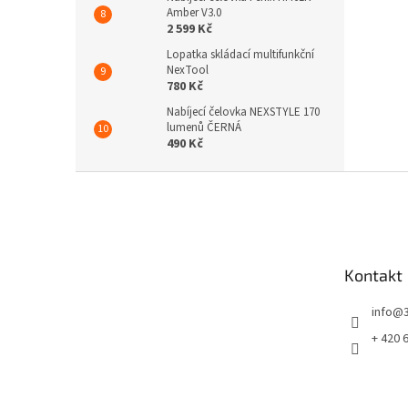
Amber V3.0
2 599 Kč
Lopatka skládací multifunkční
NexTool
780 Kč
Nabíjecí čelovka NEXSTYLE 170
lumenů ČERNÁ
490 Kč
Z
á
p
a
t
Kontakt
í
info
@
+ 420 