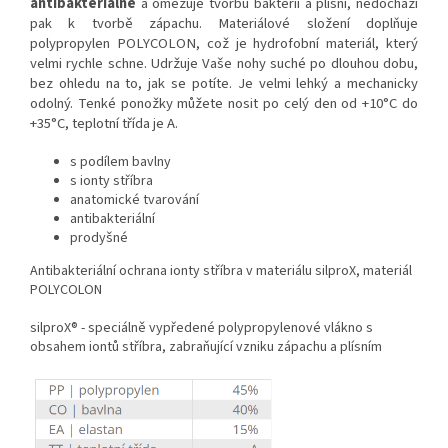
antibakteriálně
a omezuje tvorbu bakterií a plísní, nedochází
pak k tvorbě zápachu. Materiálové složení doplňuje
polypropylen POLYCOLON, což je hydrofobní materiál, který
velmi rychle schne. Udržuje Vaše nohy suché po dlouhou dobu,
bez ohledu na to, jak se potíte. Je velmi lehký a mechanicky
odolný. Tenké ponožky můžete nosit po celý den od +10°C do
+35°C, teplotní třída je A.
s podílem bavlny
s ionty stříbra
anatomické tvarování
antibakteriální
prodyšné
Antibakteriální ochrana ionty stříbra v materiálu silproX, materiál
POLYCOLON
silproX® - speciálně vypředené polypropylenové vlákno s
obsahem iontů stříbra, zabraňující vzniku zápachu a plísním