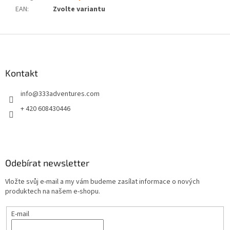
EAN
:
Zvolte variantu
Z
á
p
a
Kontakt
t
info
@
333adventures.com
í
+ 420 608430446
Odebírat newsletter
Vložte svůj e-mail a my vám budeme zasílat informace o nových
produktech na našem e-shopu.
E-mail