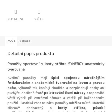
ZEPTAT SE
SDÍLET
Popis
Diskuze
Detailní popis produktu
Ponožky sportovní s ionty stříbra SYNERGY anatomicky
tvarované
Kvalitní ponožky mají
špici spojenou náročnějším
řetízkováním
a
anatomické tvarování na levou a pravou
nohu
, výborně tak kopírují chodidlo a nezpůsobují otlaky ani
puchýře. Zesílené froté
polstrování tlumí nárazy
a napomáhá
větší výdrži při extrémní námaze a zátěži při každodenním
použití. Elastická zóna na nártu ponožky udrží na místě. Materiál
silproX® obohacený o
ionty stříbra, působí