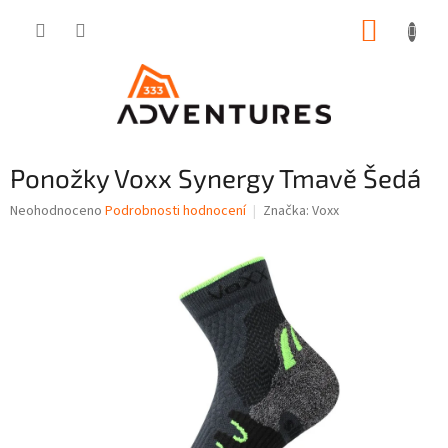
Přejít
NÁKUP
na
obsah
KOŠÍK
Ponožky Voxx Synergy Tmavě Šedá
Průměrné
Neohodnoceno
Podrobnosti hodnocení
Značka:
Voxx
hodnocení
produktu
je
0,0
z
5
hvězdiček.