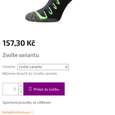
157,30 Kč
Měrná
Zvolte variantu
cena:
Varianta
Můžeme doručit do:
Zvolte variantu
Přidat do košíku
Sportovní ponožky se stříbrem
Detailní informace