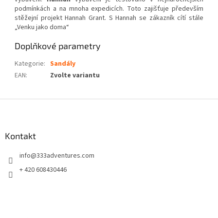
podmínkách a na mnoha expedicích. Toto zajišťuje především
stěžejní projekt Hannah Grant. S Hannah se zákazník cítí stále
„Venku jako doma“
Doplňkové parametry
Kategorie
:
Sandály
EAN
:
Zvolte variantu
Z
á
p
a
Kontakt
t
info
@
333adventures.com
í
+ 420 608430446