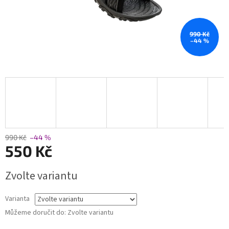
990 Kč
–44 %
990 Kč
–44 %
550 Kč
Měrná
Zvolte variantu
cena:
Varianta
Můžeme doručit do:
Zvolte variantu