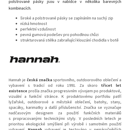
polstrované pásky jsou v nabídce v několika barevných
kombinacích.
široké a polstrované pásky se zapínáním na suchý zip
nízká hmotnost
perfektní vzdušnost
pevná gumová podešev pro pohodlnou chůzi
strukturovaná stélka zabraňující klouzání chodidla v botě
Hannah je
česká značka
sportovního, outdoorového oblečení a
vybavení s tradicí od roku 1991. Za skoro
třicet let
existence
prošla značka progresivním vývojem po produktové,
vizuální a funkční stránce. K produktovému portfoliu patří
lyžařské, outdoorové a městské oblečení, batohy, stany,
spacáky, karimatky a další příslušenství. Značka se vyznačuje
nadčasovým designem za použití funkčních materiálů
s propracovanými technickými styly. V posledních letech je
prioritou ekologické smýšlení při výrobě i samotném použití
vybavení.
Hannah
vybavení je testováno v nejnáročnějších