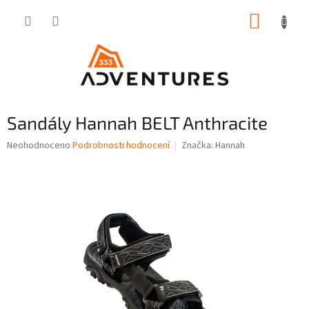
Přejít
NÁKUP
na
obsah
KOŠÍK
Sandály Hannah BELT Anthracite
Průměrné
Neohodnoceno
Podrobnosti hodnocení
Značka:
Hannah
hodnocení
produktu
je
0,0
z
5
hvězdiček.