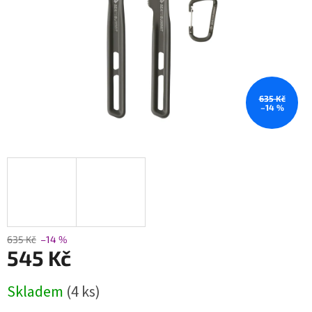
635 Kč
–14 %
635 Kč
–14 %
545 Kč
Měrná
Skladem
(4 ks)
cena: