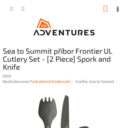
Přejít
NÁKUP
na
obsah
KOŠÍK
Sea to Summit příbor Frontier UL
Cutlery Set - [2 Piece] Spork and
Knife
8634
Průměrné
Neohodnoceno
Podrobnosti hodnocení
Značka:
Sea to Summit
hodnocení
produktu
je
0,0
z
5
hvězdiček.