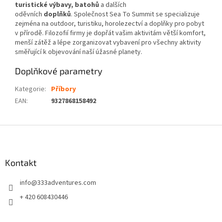
turistické výbavy, batohů
a dalších
oděvních
doplňků
. Společnost Sea To Summit se specializuje
zejména na outdoor, turistiku, horolezectví a doplňky pro pobyt
v přírodě. Filozofií firmy je dopřát vašim aktivitám větší komfort,
menší zátěž a lépe zorganizovat vybavení pro všechny aktivity
směřující k objevování naší úžasné planety.
Doplňkové parametry
Kategorie
:
Příbory
EAN
:
9327868158492
Z
á
p
a
Kontakt
t
info
@
333adventures.com
í
+ 420 608430446