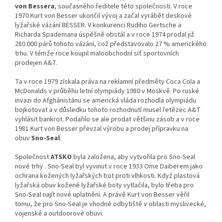
von Bessera
, současného ředitele této společnosti. V roce
1970 Kurt von Besser ukončil vývoj a začal vyrábět deskové
lyžařské vázání BESSER. V konkurenci Rudiho Gertsche a
Richarda Spademana úspěšně obstál a v roce 1974 prodal již
280.000 párů tohoto vázání, což představovalo 27 % amerického
trhu. V témže roce koupil maloobchodní síť sportovních
prodejen A&T.
Ta v roce 1979 získala práva na reklamní předměty Coca Cola a
McDonalds v průběhu letní olympiády 1980 v Moskvě. Po ruské
invazi do Afghánistánu se americká vláda rozhodla olympiádu
bojkotovat a v důsledku tohoto rozhodnutí musel řetězec A&T
vyhlásit bankrot. Podařilo se ale prodat většinu zásob a v roce
1981 Kurt von Besser převzal výrobu a prodej přípravku na
obuv
Sno-Seal
.
Společnost
ATSKO
byla založena, aby vytvořila pro Sno-Seal
nové trhy . Sno-Seal byl vyvinut v roce 1933 Ome Daiberem jako
ochrana kožených lyžařských bot proti vlhkosti. Když plastová
lyžařská obuv kožené lyžařské boty vytlačila, bylo třeba pro
Sno-Seal najít nové uplatnění. A právě Kurt von Besser věřil
tomu, že pro Sno-Seal je vhodné odbytiště v oblasti myslivecké,
vojenské a outdoorové obuvi.