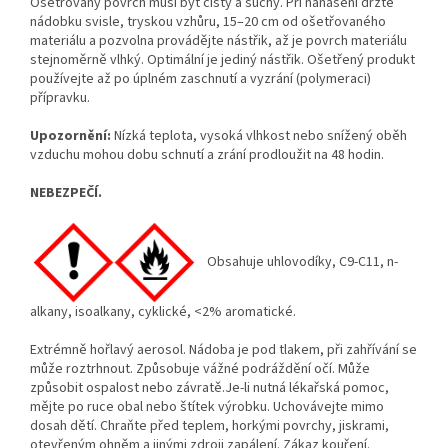
Ošetřovaný povrch musí být čistý a suchý. Při nanášení držte
nádobku svisle, tryskou vzhůru, 15–20 cm od ošetřovaného
materiálu a pozvolna provádějte nástřik, až je povrch materiálu
stejnoměrně vlhký. Optimální je jediný nástřik. Ošetřený produkt
používejte až po úplném zaschnutí a vyzrání (polymeraci)
přípravku.
Upozornění:
Nízká teplota, vysoká vlhkost nebo snížený oběh
vzduchu mohou dobu schnutí a zrání prodloužit na 48 hodin.
NEBEZPEČÍ.
Obsahuje uhlovodíky, C9-C11, n-
alkany, isoalkany, cyklické, <2% aromatické.
Extrémně hořlavý aerosol. Nádoba je pod tlakem, při zahřívání se
může roztrhnout. Způsobuje vážné podráždění očí. Může
způsobit ospalost nebo závratě.Je-li nutná lékařská pomoc,
mějte po ruce obal nebo štítek výrobku. Uchovávejte mimo
dosah dětí. Chraňte před teplem, horkými povrchy, jiskrami,
otevřeným ohněm a jinými zdroji zapálení. Zákaz kouření.