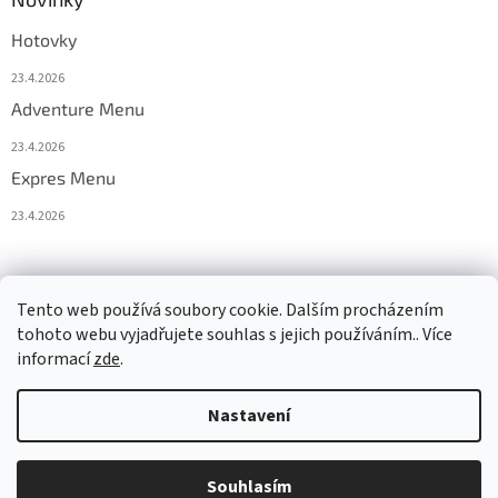
Hotovky
23.4.2026
Adventure Menu
23.4.2026
Expres Menu
23.4.2026
event333
Tento web používá soubory cookie. Dalším procházením
tohoto webu vyjadřujete souhlas s jejich používáním.. Více
informací
zde
.
Vytvořil Shoptet
Nastavení
Copyright 2026
www.333adventures.com
. Všechna práva
Souhlasím
vyhrazena.