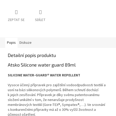
ZEPTAT SE
SDÍLET
Popis
Diskuze
Detailní popis produktu
Atsko Silicone water guard 89ml
SILICONE WATER-GUARD® WATER REPELLENT
Vysoce účinný přípravek pro zajištění vodoodpudivosti textilií a
usní na bázi silikonových polymerů. Během schnutí dochází
k jejich zesíťování. Přípravek je díky svému patentovanému
složení unikátní v tom, že nenarušuje prodyšnost
membránových textilií (Gore-TEX®, Sympatex®, …). Ve srovnání
s konkurenčními přípravky má až o 30% vyšší životnost a
účinnost ošetření.