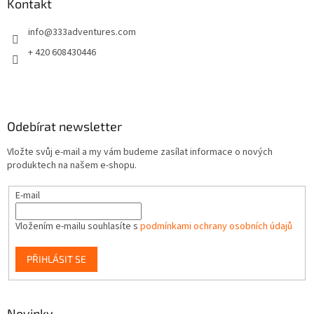
a
Kontakt
t
info
@
333adventures.com
í
+ 420 608430446
Odebírat newsletter
Vložte svůj e-mail a my vám budeme zasílat informace o nových
produktech na našem e-shopu.
E-mail
Vložením e-mailu souhlasíte s
podmínkami ochrany osobních údajů
PŘIHLÁSIT SE
Novinky