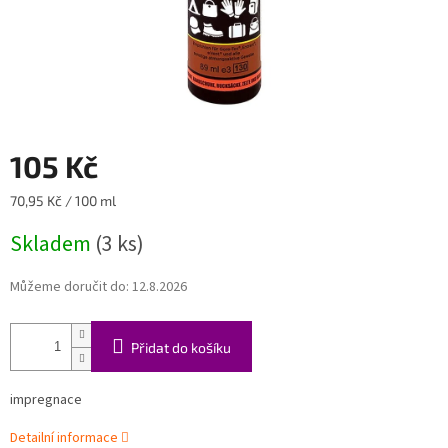
105 Kč
Měrná
70,95 Kč / 100 ml
cena:
Skladem
(3 ks)
Můžeme doručit do:
12.8.2026
Přidat do košíku
impregnace
Detailní informace