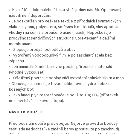
• K zajištění dokonalého účinku stačí jediný nástřik. Opakovaný
nástřik není doporučen.
• Je odzkoušen pro veškeré textilie z přírodních i syntetických
vláken: nylonu, polyesteru, směsných materiálů, vlny apod. Je
vhodný i na semiš a broušené usně (nubuk). Nepoškozuje
prodyšnost sendvičových struktur s Gore-texem® a dalšími
membránami.
• Zlepšuje prodyšnost oděvů a obuvi.
• Vytvořený vodoodpudivý film je po zaschnutí zcela bez
zápachu.
• Jen minimálně mění barevné podání přírodních materiálů
(vhodné vyzkoušet).
• Ošetřený povrch je odolný vůči vytváření solných skvrn a map.
• Obnovuje a nahrazuje tovární silikonovou hydro- fobizaci
kožených bot.
• Jako hnací plyn rozprašovače je použito 10g CO
(přípravek
2
nezanechává uhlíkovou stopu).
NÁVOD K POUŽITÍ:
Před použitím dobře protřepejte. Nejprve proveďte bodový
test, zda nedochází ke změně barvy (posuzujte po zaschnutí).