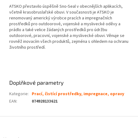
ATSKO přestavilo úspěšně Sno-Seal v obecnějších aplikacích,
včetně krasobruslařské obuvi. V současnosti je ATSKO je
renomovaný americký výrobce pracích a impregnačních
prostředků pro outdoorové, vojenské a myslivecké oděvy a
prádlo a také velice žádaných prostředků pro údržbu
outdoorové, pracovní, vojenské a myslivecké obuvi. Věnuje se
rovněž inovacím všech produktů, zejména s ohledem na ochranu
životního prostředí.
Doplňkové parametry
Kategorie
:
Prací, čistící prostředky, impregnace, opravy
EAN
:
074928133621
Z
á
p