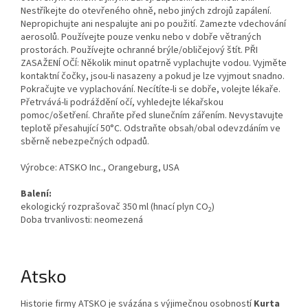
Nestříkejte do otevřeného ohně, nebo jiných zdrojů zapálení.
Nepropichujte ani nespalujte ani po použití. Zamezte vdechování
aerosolů. Používejte pouze venku nebo v dobře větraných
prostorách. Používejte ochranné brýle/obličejový štít. PŘI
ZASAŽENÍ OČÍ: Několik minut opatrně vyplachujte vodou. Vyjměte
kontaktní čočky, jsou-li nasazeny a pokud je lze vyjmout snadno.
Pokračujte ve vyplachování. Necítíte-li se dobře, volejte lékaře.
Přetrvává-li podráždění očí, vyhledejte lékařskou
pomoc/ošetření. Chraňte před slunečním zářením. Nevystavujte
teplotě přesahující 50°C. Odstraňte obsah/obal odevzdáním ve
sběrně nebezpečných odpadů.
Výrobce: ATSKO Inc., Orangeburg, USA
Balení:
ekologický rozprašovač 350 ml (hnací plyn CO
)
2
Doba trvanlivosti: neomezená
Atsko
Historie firmy ATSKO je svázána s výjimečnou osobností
Kurta