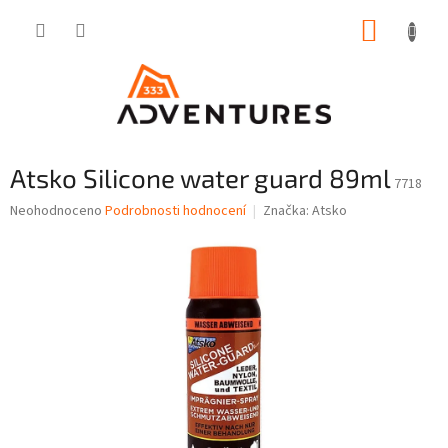
Přejít
NÁKUP
na
obsah
KOŠÍK
Atsko Silicone water guard 89ml
7718
Průměrné
Neohodnoceno
Podrobnosti hodnocení
Značka:
Atsko
hodnocení
produktu
je
0,0
z
5
hvězdiček.