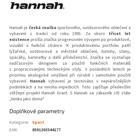
Hannah je
česká značka
sportovního, outdoorového oblečení a
vybavení s tradicí od roku 1991. Za skoro
třicet let
existence
prošla značka progresivním vývojem po produktové,
vizuální a funkční stránce. K produktovému portfoliu patří
lyžařské, outdoorové a městské oblečení, batohy, stany,
spacáky, karimatky a další příslušenství. Značka se vyznačuje
nadčasovým designem za použití funkčních materiálů
s propracovanými technickými styly. V posledních letech je
prioritou ekologické smýšlení při výrobě i samotném použití
vybavení.
Hannah
vybavení je testováno v nejnáročnějších
podmínkách a na mnoha expedicích. Toto zajišťuje především
stěžejní projekt Hannah Grant. S Hannah se zákazník cítí stále
„Venku jako doma“
Doplňkové parametry
Kategorie
:
Sport
EAN
:
8591203544177