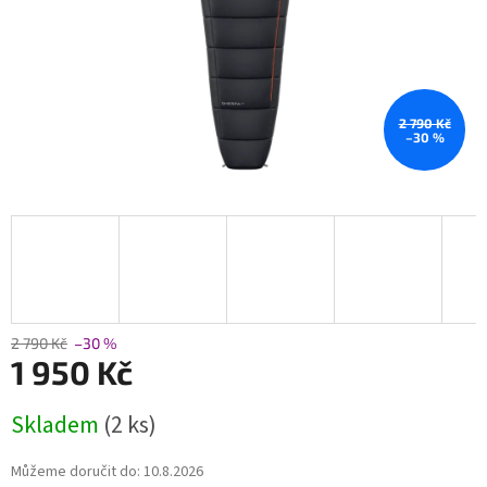
2 790 Kč
–30 %
2 790 Kč
–30 %
1 950 Kč
Měrná
Skladem
(2 ks)
cena:
Můžeme doručit do:
10.8.2026