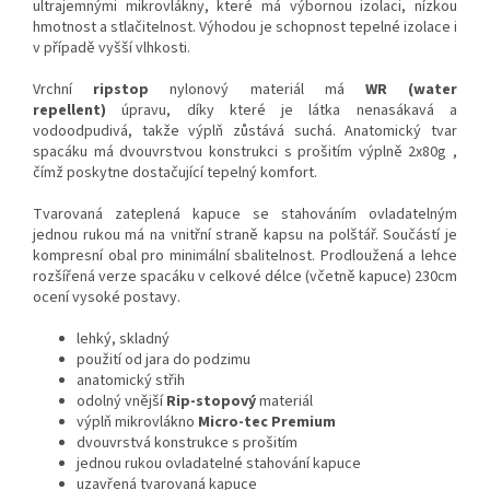
ultrajemnými mikrovlákny, které má výbornou izolaci, nízkou
hmotnost a stlačitelnost. Výhodou je schopnost tepelné izolace i
v případě vyšší vlhkosti.
Vrchní
ripstop
nylonový materiál má
WR (water
repellent)
úpravu, díky které je látka nenasákavá a
vodoodpudivá, takže výplň zůstává suchá. Anatomický tvar
spacáku má dvouvrstvou konstrukci s prošitím výplně 2x80g ,
čímž poskytne dostačující tepelný komfort.
Tvarovaná zateplená kapuce se stahováním ovladatelným
jednou rukou má na vnitřní straně kapsu na polštář. Součástí je
kompresní obal pro minimální sbalitelnost. Prodloužená a lehce
rozšířená verze spacáku v celkové délce (včetně kapuce) 230cm
ocení vysoké postavy.
lehký, skladný
použití od jara do podzimu
anatomický střih
odolný vnější
Rip-stopový
materiál
výplň mikrovlákno
Micro-tec Premium
dvouvrstvá konstrukce s prošitím
jednou rukou ovladatelné stahování kapuce
uzavřená tvarovaná kapuce