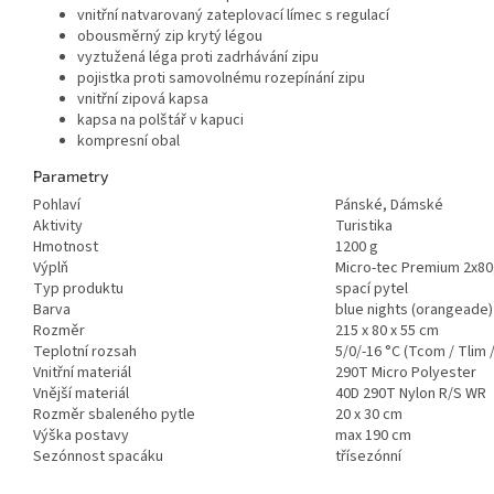
vnitřní natvarovaný zateplovací límec s regulací
obousměrný zip krytý légou
vyztužená léga proti zadrhávání zipu
pojistka proti samovolnému rozepínání zipu
vnitřní zipová kapsa
kapsa na polštář v kapuci
kompresní obal
Parametry
Pohlaví
Pánské, Dámské
Aktivity
Turistika
Hmotnost
1200 g
Výplň
Micro-tec Premium 2x8
Typ produktu
spací pytel
Barva
blue nights (orangeade)
Rozměr
215 x 80 x 55 cm
Teplotní rozsah
5/0/-16 °C (Tcom / Tlim 
Vnitřní materiál
290T Micro Polyester
Vnější materiál
40D 290T Nylon R/S WR
Rozměr sbaleného pytle
20 x 30 cm
Výška postavy
max 190 cm
Sezónnost spacáku
třísezónní