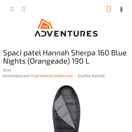
Přejít
NÁKUP
na
obsah
KOŠÍK
Spací patel Hannah Sherpa 160 Blue
Nights (Orangeade) 190 L
9103
Průměrné
Neohodnoceno
Podrobnosti hodnocení
Značka:
Hannah
hodnocení
produktu
je
0,0
z
5
hvězdiček.