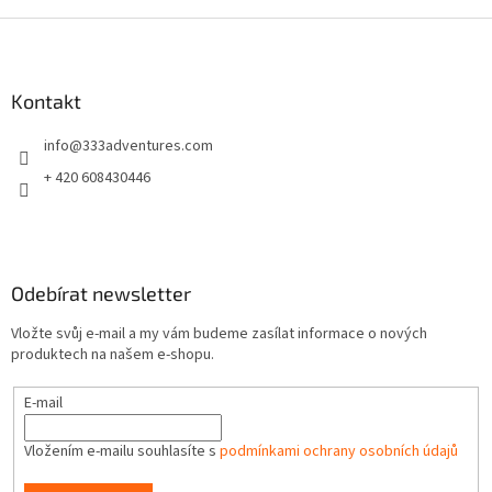
Z
á
p
a
Kontakt
t
info
@
333adventures.com
í
+ 420 608430446
Odebírat newsletter
Vložte svůj e-mail a my vám budeme zasílat informace o nových
produktech na našem e-shopu.
E-mail
Vložením e-mailu souhlasíte s
podmínkami ochrany osobních údajů