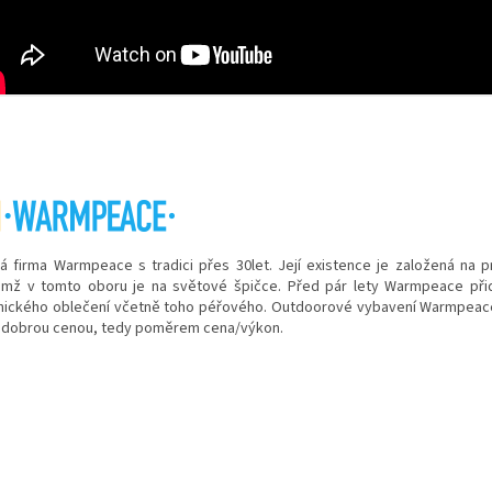
á firma Warmpeace s tradici přes 30let. Její existence je založená na p
emž v tomto oboru je na světové špičce. Před pár lety Warmpeace přida
nického oblečení včetně toho péřového. Outdo­orové vybavení Warmpeace
í dobrou cenou, tedy poměrem cena/výkon.