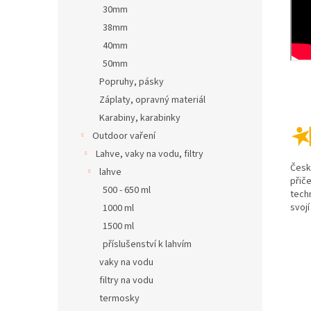
30mm
38mm
40mm
50mm
Popruhy, pásky
Záplaty, opravný materiál
Karabiny, karabinky
Outdoor vaření
Lahve, vaky na vodu, filtry
Česk
lahve
přič
500 - 650 ml
tech
svoj
1000 ml
1500 ml
příslušenství k lahvím
vaky na vodu
filtry na vodu
termosky