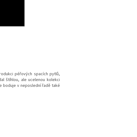
rodukci péřových spacích pytlů,
l štíhlou, ale ucelenou kolekci
 boduje v neposlední řadě také