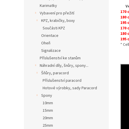
Karimatky
V
170 
Vybavení pro přežití
180 
KPZ, krabičky, boxy
195 
170 
Součásti KPZ
180 
Orientace
195 
Oheň
* Ce
Signalizace
Příslušenství ke stanům
Náhradní díly, šnůry, spony...
Šňůry, paracord
Příslušenství paracord
Hotové výrobky, sady Paracord
Spony
10mm
15mm
20mm
25mm