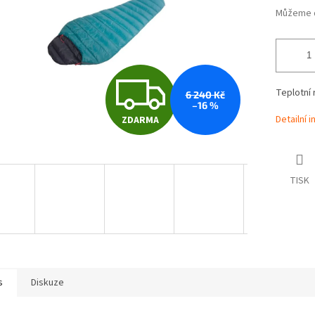
Můžeme d
Z
Teplotní 
6 240 Kč
–16 %
Detailní 
ZDARMA
D
A
TISK
R
M
s
Diskuze