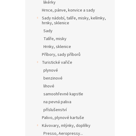
likérky
Hrnce, pánve, konvice a sady
Sady nádobí, talíře, misky, kelímky,
hrnky, sklenice
Sady
Talíře, misky
Hrnky, sklenice
Příbory, sady příborů
Turistické vařiče
plynové
benzinové
lihové
samoohřevné kapstle
na pevná paliva
příslušenství
Palivo, plynové kartuše
Kávovary, mlýnky, doplňky
Presso, Aeropressy...