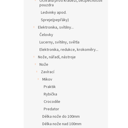
Ochrana proti krádeži, bezpečnostní
pouzdra
Ledvinky apod.
Spreje(pepřáky)
Elektronika, svítilny...
Čelovky
Lucerny, svítilny, světla
Elektronika, redukce, krokoměry...
Nože, nářadí, nástroje
Nože
Zavírací
Mikov
Praktik
Rybička
Crocodile
Predator
Délka nože do 100mm
Délka nože nad 100mm