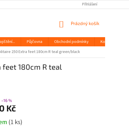
Přihlášení
NÁKUPNÍ
Prázdný košík
KOŠÍK
jištění...
Půjčovna
Obchodní podmínky
Kontakty
itaire 250 Extra feet 180cm R teal green/black
 feet 180cm R teal
–16 %
0 Kč
dem
(1 ks)