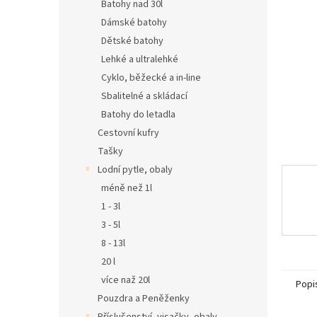
n
Batohy nad 30l
e
Dámské batohy
l
Dětské batohy
Lehké a ultralehké
Cyklo, běžecké a in-line
Sbalitelné a skládací
Batohy do letadla
Cestovní kufry
Tašky
Lodní pytle, obaly
méně než 1l
1 - 3l
3 - 5l
8 - 13l
20 l
více naž 20l
Popi
Pouzdra a Peněženky