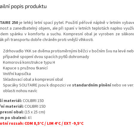
A
ailní popis produktu
TAIRE 250
je lehký letní spací pytel. Použití péřové náplně v letním vybav
nost a zanedbatelný objem, ale při spaní v letních teplotách naplno využív
adem spánku v komfortu a suchu. Kompresní obal je vyroben ze silikono
k při transportu dobře chráněn proti vnější vlhkosti.
Zdrhovadlo YKK se dvěma protisměrnými běžci v bočním švu na levé nebo
případné spojení dvou spacích pytlů dohromady
Komorová konstrukce typu H
Kapuce s pružnou tkanicí
Vnitřní kapsička
Skladovací obal a kompresní obal
Spacáky SOLITAIRE jsou k dispozici ve
standardním plnění
nebo ve ver
oblasti nohou navíc
ší materiál:
COLIBRI 15D
řní materiál:
COLIBRI 15D
resní obal:
(15 x 25 cm)
m po sbalení:
4 l
otní rozsah: COM 8,5°C / LIM 4°C / EXT -9,5°C