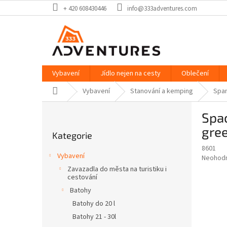
Přejít
+ 420 608430446
info@333adventures.com
na
obsah
Vybavení
Jídlo nejen na cesty
Oblečení
Domů
Vybavení
Stanování a kemping
Span
P
Spac
o
Přeskočit
s
gre
Kategorie
kategorie
t
8601
r
Vybavení
Průměr
Neohod
a
hodnoce
Zavazadla do města na turistiku i
n
produkt
cestování
n
je
Batohy
í
0,0
Batohy do 20 l
z
p
5
Batohy 21 - 30l
a
hvězdič