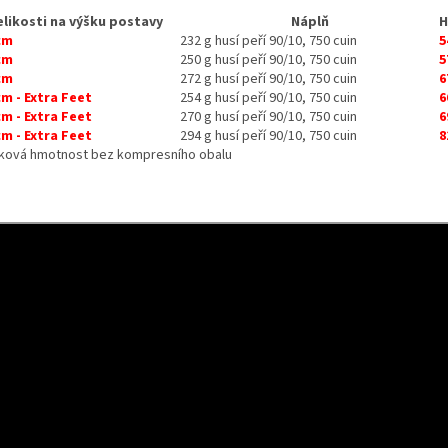
elikosti na výšku postavy
Náplň
H
cm
232 g husí peří 90/10, 750 cuin
5
cm
250 g husí peří 90/10, 750 cuin
5
cm
272 g husí peří 90/10, 750 cuin
6
cm - Extra Feet
254 g husí peří 90/10, 750 cuin
6
cm - Extra Feet
270 g husí peří 90/10, 750 cuin
6
cm - Extra Feet
294 g husí peří 90/10, 750 cuin
8
lková hmotnost bez kompresního obalu