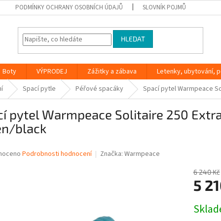
PODMÍNKY OCHRANY OSOBNÍCH ÚDAJŮ
SLOVNÍK POJMŮ
HLEDAT
Boty
VÝPRODEJ
Zážitky a zábava
Letenky, ubytování, po
í
Spací pytle
Péřové spacáky
Spací pytel Warmpeace Sol
í pytel Warmpeace Solitaire 250 Extra
en/black
né
noceno
Podrobnosti hodnocení
Značka:
Warmpeace
ní
u
6 240 Kč
5 21
Měrná
Skla
cena:
ek.