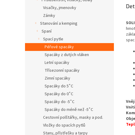
Příslušenství, visačky, obaly
Det
Visačky, jmenovky
Zámky
SOLI
Stanování a kemping
hmot
Spaní
zákl
Spací pytle
spacá
Péřové spacáky
Spacáky z dutých vláken
Letní spacáky
Třísezonní spacáky
Zimní spacáky
Spacáky do 5˚C
Spacáky do 0˚C
Vněj
Spacáky do -5˚C
Vnit
Spacáky do méně než -5˚C
Komp
Cestovní polštářky, masky a pod.
Obje
Tepl
Vložky do spacích pytlů
Stany, přístřešky a tarpy