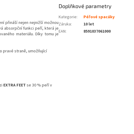
Doplňkové parametry
Kategorie
:
Péřové spacáky
ení přináší nejen nejnižší možnou
Záruka
:
10 let
á absorpční funkci peří, která je
EAN
:
8591037061000
vaného materiálu. Díky tomu je
 pravé straně, umožňující
zi
EXTRA FEET
se 30 % peří v