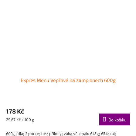
Expres Menu Vepřové na žampionech 600g
178 Kč
Měrná
29,67 Kč / 100 g
Do košíku
cena:
600g jídla; 2 porce; bez přílohy; váha vč. obalu 645g; 654kcal;