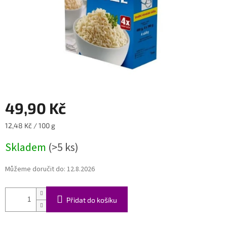
49,90 Kč
Měrná
12,48 Kč / 100 g
cena:
Skladem
(>5 ks)
Můžeme doručit do:
12.8.2026
Přidat do košíku