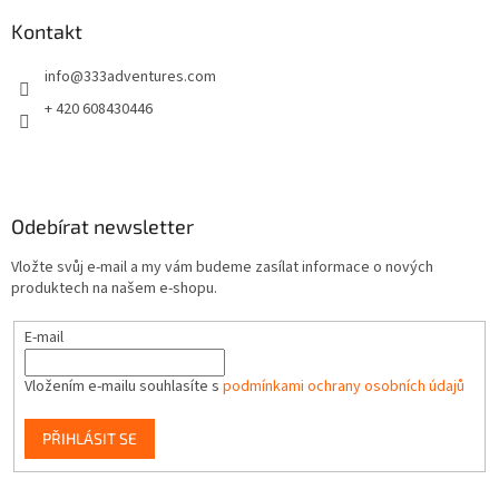
p
a
Kontakt
t
info
@
333adventures.com
í
+ 420 608430446
Odebírat newsletter
Vložte svůj e-mail a my vám budeme zasílat informace o nových
produktech na našem e-shopu.
E-mail
Vložením e-mailu souhlasíte s
podmínkami ochrany osobních údajů
PŘIHLÁSIT SE