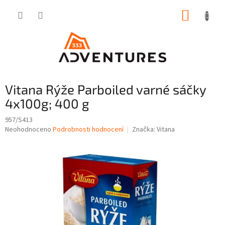
Přejít
NÁKUP
na
obsah
KOŠÍK
Vitana Rýže Parboiled varné sáčky
4x100g; 400 g
957/S413
Průměrné
Neohodnoceno
Podrobnosti hodnocení
Značka:
Vitana
hodnocení
produktu
je
0,0
z
5
hvězdiček.