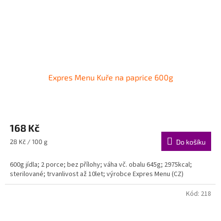
Expres Menu Kuře na paprice 600g
168 Kč
Měrná
28 Kč / 100 g
Do košíku
cena:
600g jídla; 2 porce; bez přílohy; váha vč. obalu 645g; 2975kcal;
sterilované; trvanlivost až 10let; výrobce Expres Menu (CZ)
Kód:
218