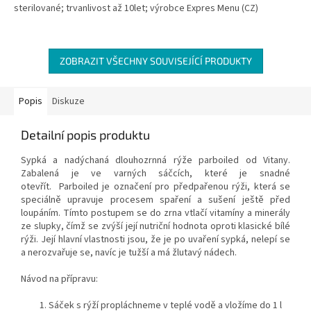
sterilované; trvanlivost až 10let; výrobce Expres Menu (CZ)
ZOBRAZIT VŠECHNY SOUVISEJÍCÍ PRODUKTY
Popis
Diskuze
Detailní popis produktu
Sypk
á a nadýchaná dlouhozrnná rý
že parboiled od
Vitany
.
Zabalen
á je ve varných sá
čc
ích, které je snadné
otev
ř
ít. Parboiled je ozna
čen
í pro
p
ředpařenou
r
ý
ži, kter
á se
speciáln
ě upravuje procesem spařen
í a su
šen
í je
ště před
loup
áním. Tímto postupem se do zrna vtla
č
í vitamíny a minerály
ze slupky,
č
ím
ž se zv
ý
š
í její nutri
čn
í hodnota oproti klasické bílé
rý
ži. Jej
í hlavní vlastnosti jsou,
že je po uvařen
í sypká, nelepí se
a nerozva
řuje se, nav
íc je tu
žš
í a má
žlutav
ý nádech
.
Návod na přípravu:
Sáček s rýží propláchneme v teplé vodě a vložíme do 1 l