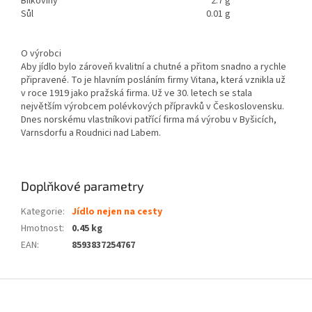
Bílkoviny
2.7 g
Sůl
0.01 g
O výrobci
Aby jídlo bylo zároveň kvalitní a chutné a přitom snadno a rychle
připravené. To je hlavním posláním firmy Vitana, která vznikla už
v roce 1919 jako pražská firma. Už ve 30. letech se stala
největším výrobcem polévkových přípravků v Československu.
Dnes norskému vlastníkovi patřící firma má výrobu v Byšicích,
Varnsdorfu a Roudnici nad Labem.
Doplňkové parametry
Kategorie
:
Jídlo nejen na cesty
Hmotnost
:
0.45 kg
EAN
:
8593837254767
Z
á