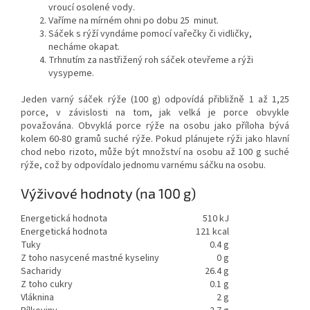
vroucí osolené vody.
Vaříme na mírném ohni po dobu 25 minut.
Sáček s rýží vyndáme pomocí vařečky či vidličky,
necháme okapat.
Trhnutím za nastřižený roh sáček otevřeme a rýži
vysypeme.
Jeden varný sáček rýže (100 g) odpovídá přibližně 1 až 1,25
porce, v závislosti na tom, jak velká je porce obvykle
považována. Obvyklá porce rýže na osobu jako příloha bývá
kolem 60-80 gramů suché rýže. Pokud plánujete rýži jako hlavní
chod nebo rizoto, může být množství na osobu až 100 g suché
rýže, což by odpovídalo jednomu varnému sáčku na osobu.
Výživové hodnoty (na 100 g)
Energetická hodnota
510 kJ
Energetická hodnota
121 kcal
Tuky
0.4 g
Z toho nasycené mastné kyseliny
0 g
Sacharidy
26.4 g
Z toho cukry
0.1 g
Vláknina
2 g