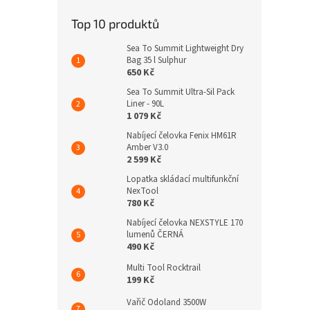
Top 10 produktů
Sea To Summit Lightweight Dry
Bag 35 l Sulphur
650 Kč
Sea To Summit Ultra-Sil Pack
Liner - 90L
1 079 Kč
Nabíjecí čelovka Fenix HM61R
Amber V3.0
2 599 Kč
Lopatka skládací multifunkční
NexTool
780 Kč
Nabíjecí čelovka NEXSTYLE 170
lumenů ČERNÁ
490 Kč
Multi Tool Rocktrail
199 Kč
Vařič Odoland 3500W