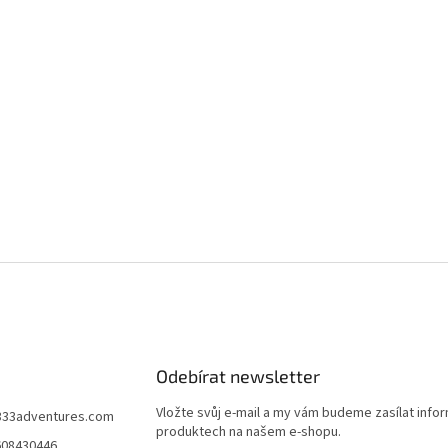
Odebírat newsletter
Vložte svůj e-mail a my vám budeme zasílat info
333adventures.com
produktech na našem e-shopu.
608430446