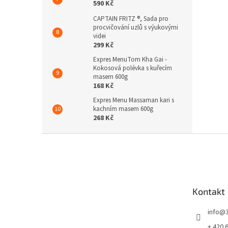
590 Kč
CAPTAIN FRITZ ®, Sada pro
procvičování uzlů s výukovými
videi
299 Kč
Expres MenuTom Kha Gai -
Kokosová polévka s kuřecím
masem 600g
168 Kč
Expres Menu Massaman kari s
kachním masem 600g
268 Kč
Z
á
p
a
t
Kontakt
í
info
@
+ 420 