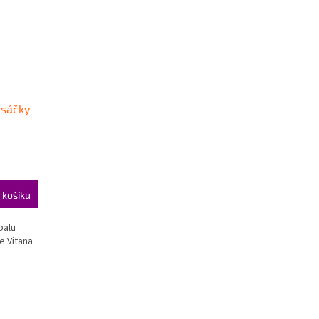
 sáčky
 košíku
balu
e Vitana