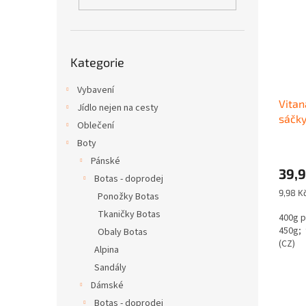
i
r
n
s
o
e
p
d
l
r
u
Přeskočit
o
k
Kategorie
kategorie
d
t
u
Vybavení
ů
Vitan
k
Jídlo nejen na cesty
sáčky
t
Oblečení
ů
Boty
Pánské
39,9
Botas - doprodej
Měrná
9,98 K
Ponožky Botas
cena:
Tkaničky Botas
400g p
450g; 
Obaly Botas
(CZ)
Alpina
Sandály
Dámské
Botas - doprodej