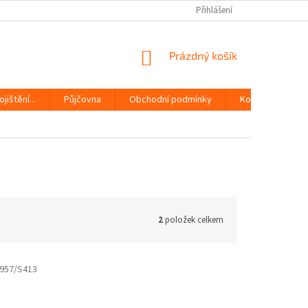
Přihlášení
NÁKUPNÍ
Prázdný košík
KOŠÍK
jištění...
Půjčovna
Obchodní podmínky
Kontakty
2
položek celkem
957/S413