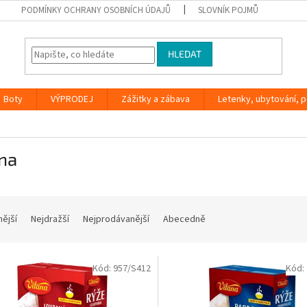
PODMÍNKY OCHRANY OSOBNÍCH ÚDAJŮ
SLOVNÍK POJMŮ
HLEDAT
Boty
VÝPRODEJ
Zážitky a zábava
Letenky, ubytování, po
na
nější
Nejdražší
Nejprodávanější
Abecedně
Kód:
957/S412
Kód: