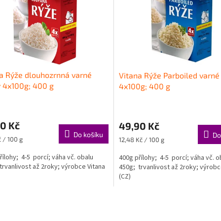
a Rýže dlouhozrnná varné
Vitana Rýže Parboiled varné
 4x100g; 400 g
4x100g; 400 g
0 Kč
49,90 Kč
Do košíku
Do
Měrná
č / 100 g
12,48 Kč / 100 g
cena:
řílohy; 4-5 porcí; váha vč. obalu
400g přílohy; 4-5 porcí; váha vč. o
trvanlivost až 2roky; výrobce Vitana
450g; trvanlivost až 2roky; výrobc
(CZ)
O
v
l