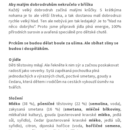
Aby malým dobrodruhům nekručelo v bříšku
Každý velký dobrodruh začíná malými krůčky. S krátkýma
nohama je to ale větší štreka, a tak dostanou malí dobrodruzi
rychle velký hlad. Ten ale nebývá jen tak ledajaký! Je to "hlad na
něco dobrýho". Proto jsme připravili jídla plná energie, 100%
přírodních surovin a uvařená speciálně pro dětské chutě.
Prckům se budou dělat boule za ušima. Ale sbíhat sliny se
budou i dospělákům.
O jídle
Děti těstoviny milují. Ale řekněte k nim sýr a začnou poskakovat
radostí jako veverky. Sytá zapékaná pochoutka plná
jednoduchých a výrazných chutí, poctivé smetany, goudy a
čedaru, která dětem i rodičům na cestách vykouzlí úsměv na
tvářích.
Složení
Mléko
(38 %),
pšeničné
těstoviny (22 %) (
semolina
, voda),
zakysaná smetana (16 %) (
smetana
,
mléčné bílkoviny
,
mlékařské kultury), gouda (pasterované kravské
mléko
, jedlá
sůl, syřidlo), čedar (pasterované kravské
mléko
, jedlá sůl,
syřidlo), citron, dijonská hořčice (voda,
hořčičné semeno
,