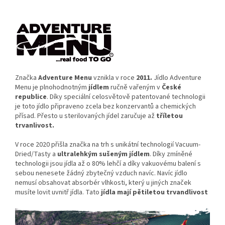
Značka
Adventure Menu
vznikla v roce
2011.
Jídlo Adventure
Menu je plnohodnotným
jídlem
ručně vařeným v
České
republice
. Díky speciální celosvětově patentované technologii
je toto jídlo připraveno zcela bez konzervantů a chemických
přísad. Přesto u sterilovaných jídel zaručuje až
tříletou
trvanlivost.
V roce 2020 přišla značka na trh s unikátní technologií Vacuum-
Dried/Tasty a
ultralehkým sušeným jídlem
. Díky zmíněné
technologii jsou jídla až o 80% lehčí a díky vakuovému balení s
sebou nenesete žádný zbytečný vzduch navíc. Navíc jídlo
nemusí obsahovat absorbér vlhkosti, který u jiných značek
musíte lovit uvnitř jídla. Tato
jídla mají pětiletou trvandlivost