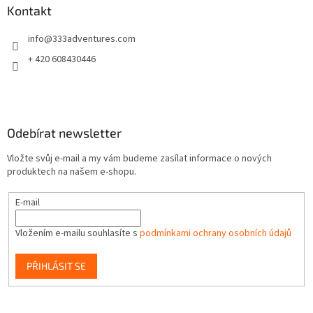
a
Kontakt
t
info
@
333adventures.com
í
+ 420 608430446
Odebírat newsletter
Vložte svůj e-mail a my vám budeme zasílat informace o nových
produktech na našem e-shopu.
E-mail
Vložením e-mailu souhlasíte s
podmínkami ochrany osobních údajů
PŘIHLÁSIT SE