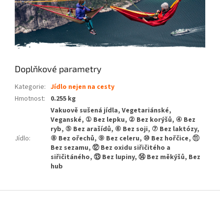
Doplňkové parametry
Kategorie
:
Jídlo nejen na cesty
Hmotnost
:
0.255 kg
Vakuově sušená jídla, Vegetariánské,
Veganské, ① Bez lepku, ② Bez korýšů, ④ Bez
ryb, ⑤ Bez arašídů, ⑥ Bez soji, ⑦ Bez laktózy,
Jídlo
:
⑧ Bez ořechů, ⑨ Bez celeru, ⑩ Bez hořčice, ⑪
Bez sezamu, ⑫ Bez oxidu siřičitého a
siřičitáného, ⑬ Bez lupiny, ⑭ Bez měkýšů, Bez
hub
Z
á
p