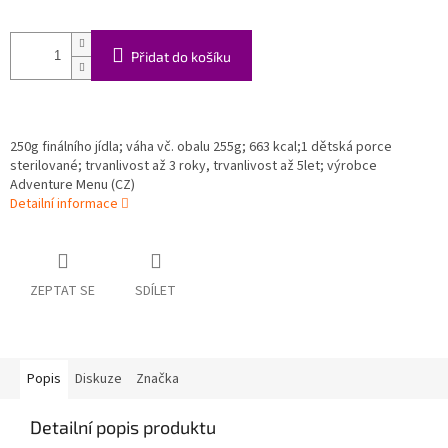
Přidat do košíku
250g finálního jídla;
váha vč. obalu 255g;
663
kcal;1 dětská porce
sterilované; trvanlivost až 3 roky
, trvanlivost až 5let; výrobce
Adventure Menu (CZ)
Detailní informace
ZEPTAT SE
SDÍLET
Popis
Diskuze
Značka
Detailní popis produktu