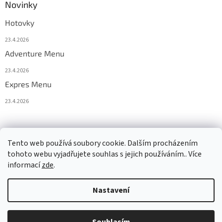
Novinky
Hotovky
23.4.2026
Adventure Menu
23.4.2026
Expres Menu
23.4.2026
event333
Tento web používá soubory cookie. Dalším procházením
tohoto webu vyjadřujete souhlas s jejich používáním.. Více
informací
zde
.
Vytvořil Shoptet
Nastavení
Copyright 2026
www.333adventures.com
. Všechna práva