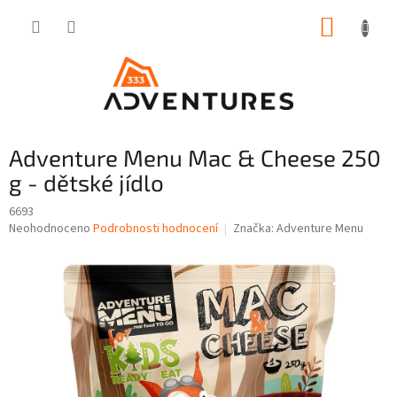
Přejít
NÁKUP
na
obsah
KOŠÍK
Adventure Menu Mac & Cheese 250
g - dětské jídlo
6693
Průměrné
Neohodnoceno
Podrobnosti hodnocení
Značka:
Adventure Menu
hodnocení
produktu
je
0,0
z
5
hvězdiček.