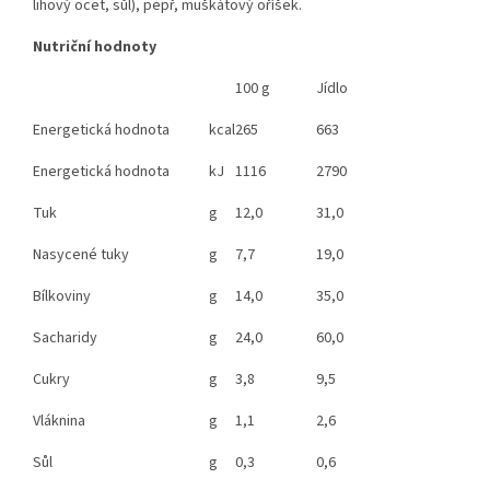
lihový ocet, sůl), pepř, muškátový oříšek.
Nutriční hodnoty
100 g
Jídlo
Energetická hodnota
kcal
265
663
Energetická hodnota
kJ
1116
2790
Tuk
g
12,0
31,0
Nasycené tuky
g
7,7
19,0
Bílkoviny
g
14,0
35,0
Sacharidy
g
24,0
60,0
Cukry
g
3,8
9,5
Vláknina
g
1,1
2,6
Sůl
g
0,3
0,6