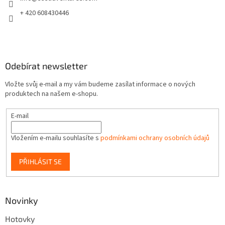
í
+ 420 608430446
Odebírat newsletter
Vložte svůj e-mail a my vám budeme zasílat informace o nových
produktech na našem e-shopu.
E-mail
Vložením e-mailu souhlasíte s
podmínkami ochrany osobních údajů
PŘIHLÁSIT SE
Novinky
Hotovky