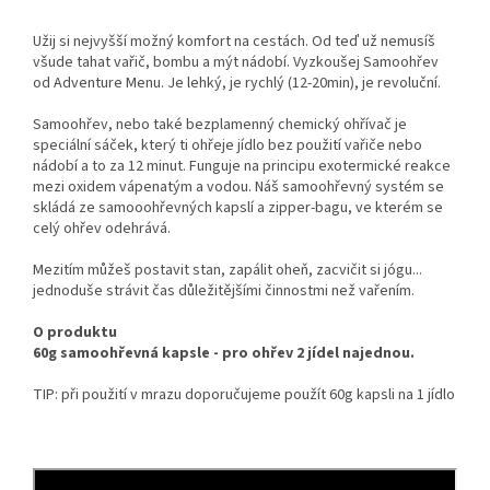
Užij si nejvyšší možný komfort na cestách. Od teď už nemusíš
všude tahat vařič, bombu a mýt nádobí. Vyzkoušej Samoohřev
od Adventure Menu. Je lehký, je rychlý (12-20min), je revoluční.
Samoohřev, nebo také bezplamenný chemický ohřívač je
speciální sáček, který ti ohřeje jídlo bez použití vařiče nebo
nádobí a to za 12 minut. Funguje na principu exotermické reakce
mezi oxidem vápenatým a vodou. Náš samoohřevný systém se
skládá ze samooohřevných kapslí a zipper-bagu, ve kterém se
celý ohřev odehrává.
Mezitím můžeš postavit stan, zapálit oheň, zacvičit si jógu...
jednoduše strávit čas důležitějšími činnostmi než vařením.
O produktu
60g samoohřevná kapsle - pro ohřev 2 jídel najednou.
TIP: při použití v mrazu doporučujeme použít 60g kapsli na 1 jídlo