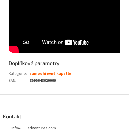
Doplňkové parametry
Kategorie
:
samoohřevné kapstle
EAN
:
8595648620069
Z
á
p
a
Kontakt
t
info
@
333adventures.com