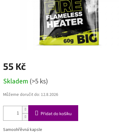
55 Kč
Měrná
Skladem
(>5 ks)
cena:
Můžeme doručit do:
12.8.2026
Přidat do košíku
Samoohřěvná kapsle