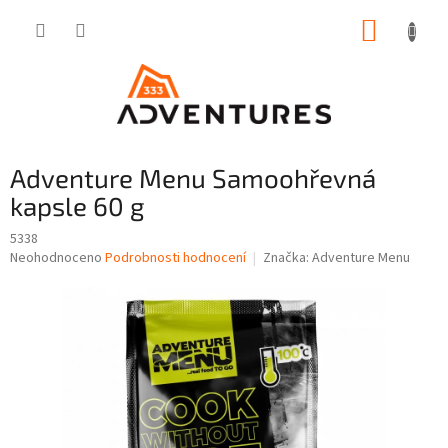
Přejít
NÁKUP
na
obsah
KOŠÍK
Adventure Menu Samoohřevná
kapsle 60 g
5338
Průměrné
Neohodnoceno
Podrobnosti hodnocení
Značka:
Adventure Menu
hodnocení
produktu
je
0,0
z
5
hvězdiček.