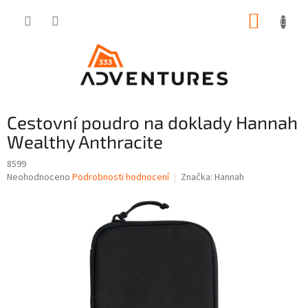
Přejít
NÁKUP
na
obsah
KOŠÍK
Cestovní poudro na doklady Hannah
Wealthy Anthracite
8599
Průměrné
Neohodnoceno
Podrobnosti hodnocení
Značka:
Hannah
hodnocení
produktu
je
0,0
z
5
hvězdiček.