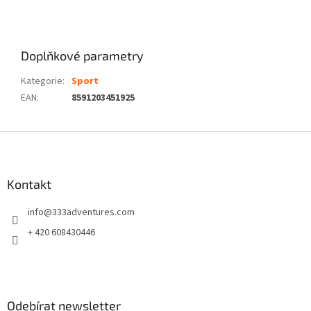
Doplňkové parametry
Kategorie
:
Sport
EAN
:
8591203451925
Z
á
p
a
Kontakt
t
info
@
333adventures.com
í
+ 420 608430446
Odebírat newsletter