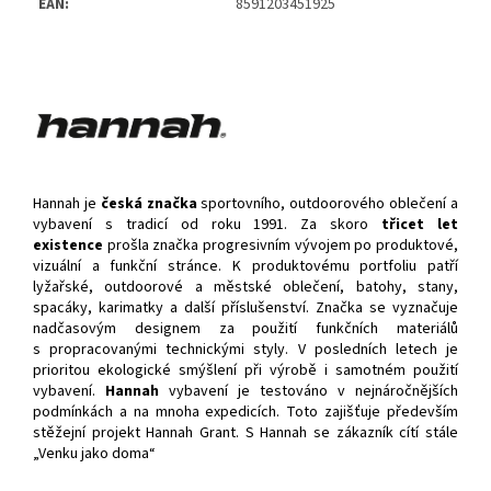
EAN:
8591203451925
Hannah je
česká značka
sportovního, outdoorového oblečení a
vybavení s tradicí od roku 1991. Za skoro
třicet let
existence
prošla značka progresivním vývojem po produktové,
vizuální a funkční stránce. K produktovému portfoliu patří
lyžařské, outdoorové a městské oblečení, batohy, stany,
spacáky, karimatky a další příslušenství. Značka se vyznačuje
nadčasovým designem za použití funkčních materiálů
s propracovanými technickými styly. V posledních letech je
prioritou ekologické smýšlení při výrobě i samotném použití
vybavení.
Hannah
vybavení je testováno v nejnáročnějších
podmínkách a na mnoha expedicích. Toto zajišťuje především
stěžejní projekt Hannah Grant. S Hannah se zákazník cítí stále
„Venku jako doma“