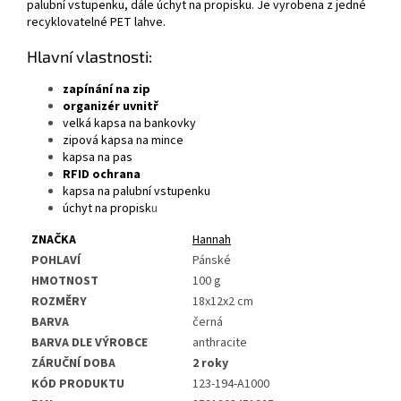
palubní vstupenku, dále úchyt na propisku. Je vyrobena z jedné
recyklovatelné
PET
lahve.
Hlavní vlastnosti:
zapínání na zip
organizér uvnitř
velká kapsa na bankovky
zipová kapsa na mince
kapsa na pas
RFID ochrana
kapsa na palubní vstupenku
úchyt na propisk
u
ZNAČKA
Hannah
POHLAVÍ
Pánské
HMOTNOST
100 g
ROZMĚRY
18x12x2 cm
BARVA
černá
BARVA DLE VÝROBCE
anthracite
ZÁRUČNÍ DOBA
2 roky
KÓD PRODUKTU
123-194-A1000