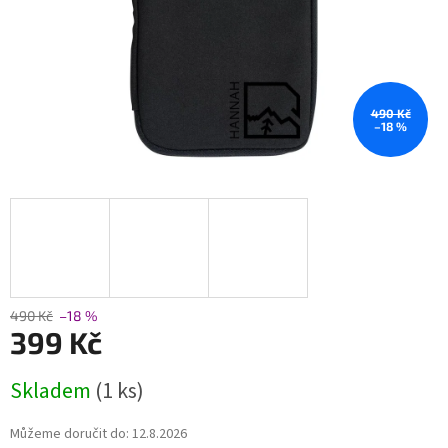
490 Kč
–18 %
490 Kč
–18 %
399 Kč
Měrná
Skladem
(1 ks)
cena:
Můžeme doručit do:
12.8.2026