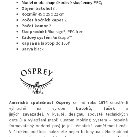
Model neobsahuje škodlivé sloučeniny
PFC
;
Objem batohu
13 l
Rozměr
45 x 25 x 22 cm
Počet bočních kapes
2
Počet komor
2
Eko produkt
Bluesign®, PFC free
Zádový systém
AirScape™
Kapsa na laptop
do 15,4"
Barva
black
Americká společnost Osprey
se od roku
1974
soustředí
výhradně na výrobu
batohů, tašek
a
jiných
zavazadel.
V kvalitě, designu, spoustě technických
detailů a vylepšení (např. Custom Molding System – tepelně
formovatelný bederní pás) je její tématická zaměřenost znát.
V širokém portfoliu naleznete nejen batohy na několikadenní