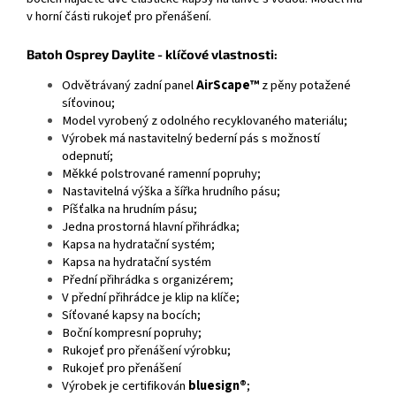
v horní části rukojeť pro přenášení.
Batoh Osprey Daylite - klíčové vlastnosti:
Odvětrávaný zadní panel
AirScape™
z pěny potažené
síťovinou;
Model vyrobený z odolného recyklovaného materiálu;
Výrobek má nastavitelný bederní pás s možností
odepnutí;
Měkké polstrované ramenní popruhy;
Nastavitelná výška a šířka hrudního pásu;
Píšťalka na hrudním pásu;
Jedna prostorná hlavní přihrádka;
Kapsa na hydratační systém;
Kapsa na hydratační systém
Přední přihrádka s organizérem;
V přední přihrádce je klip na klíče;
Síťované kapsy na bocích;
Boční kompresní popruhy;
Rukojeť pro přenášení výrobku;
Rukojeť pro přenášení
Výrobek je certifikován
bluesign®
;