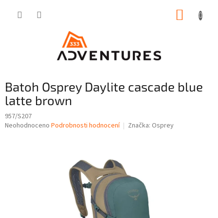
Přejít
NÁKUP
na
obsah
KOŠÍK
Batoh Osprey Daylite cascade blue
latte brown
957/S207
Průměrné
Neohodnoceno
Podrobnosti hodnocení
Značka:
Osprey
hodnocení
produktu
je
0,0
z
5
hvězdiček.