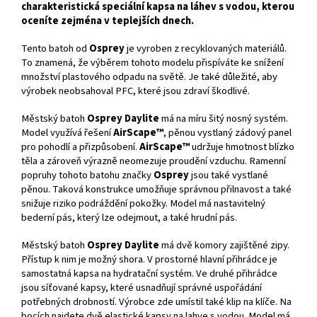
charakteristická speciální kapsa na láhev s vodou, kterou
oceníte zejména v teplejších dnech.
Tento batoh od
Osprey
je vyroben z recyklovaných materiálů.
To znamená, že výběrem tohoto modelu přispíváte ke snížení
množství plastového odpadu na světě. Je také důležité, aby
výrobek neobsahoval
PFC
, které jsou zdraví škodlivé.
Městský batoh
Osprey Daylite
má na míru šitý nosný systém.
Model využívá řešení
AirScape™
, pěnou vystlaný zádový panel
pro pohodlí a přizpůsobení.
AirScape™
udržuje hmotnost blízko
těla a zároveň výrazně neomezuje proudění vzduchu. Ramenní
popruhy tohoto batohu značky
Osprey
jsou také vystlané
pěnou. Taková konstrukce umožňuje správnou přilnavost a také
snižuje riziko podráždění pokožky. Model má nastavitelný
bederní pás, který lze odejmout, a také hrudní pás.
Městský batoh
Osprey Daylite
má dvě komory zajištěné zipy.
Přístup k nim je možný shora. V prostorné hlavní přihrádce je
samostatná kapsa na hydratační systém. Ve druhé přihrádce
jsou síťované kapsy, které usnadňují správné uspořádání
potřebných drobností. Výrobce zde umístil také klip na klíče. Na
bocích najdete dvě elastické kapsy na lahve s vodou. Model má