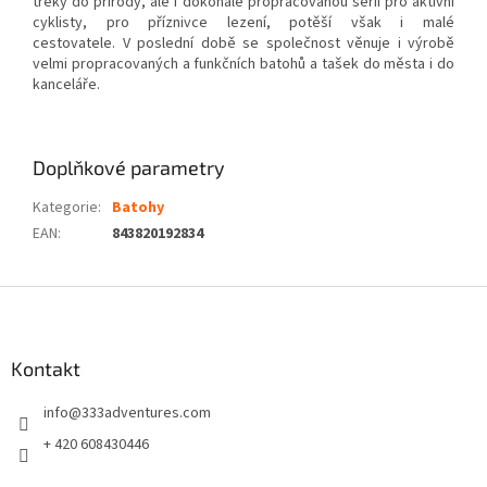
treky do přírody, ale i dokonale propracovanou sérii pro aktivní
cyklisty, pro příznivce lezení, potěší však i malé
cestovatele. V poslední době se společnost věnuje i výrobě
velmi propracovaných a funkčních batohů a tašek do města i do
kanceláře.
Doplňkové parametry
Kategorie
:
Batohy
EAN
:
843820192834
Z
á
p
a
Kontakt
t
info
@
333adventures.com
í
+ 420 608430446