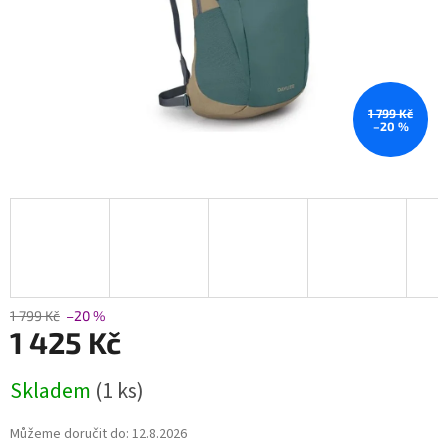
1 799 Kč
–20 %
1 799 Kč
–20 %
1 425 Kč
Měrná
Skladem
(1 ks)
cena:
Můžeme doručit do:
12.8.2026