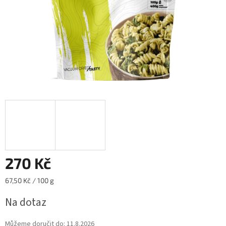
270 Kč
Měrná
67,50 Kč / 100 g
cena:
Na dotaz
Můžeme doručit do:
11.8.2026