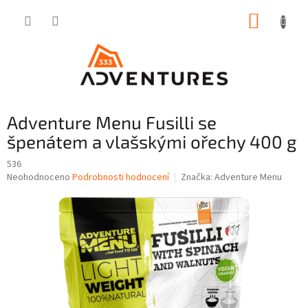
Přejít
NÁKUP
na
obsah
KOŠÍK
Adventure Menu Fusilli se
špenátem a vlašskými ořechy 400 g
536
Průměrné
Neohodnoceno
Podrobnosti hodnocení
Značka:
Adventure Menu
hodnocení
produktu
je
0,0
z
5
hvězdiček.