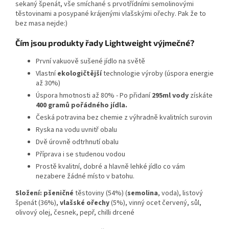
sekaný špenát, vše smíchané s prvotřídními semolinovými
těstovinami a posypané krájenými vlašskými ořechy. Pak že to
bez masa nejde:)
Čím jsou produkty řady Lightweight výjmečné?
První vakuově sušené jídlo na světě
Vlastní
ekologičtější
technologie výroby (úspora energie
až 30%)
Úspora hmotnosti až 80% - Po přidaní
295ml
vody
získáte
400 gramů pořádného jídla.
Česká potravina bez chemie z výhradně kvalitních surovin
Ryska na vodu uvnitř obalu
Dvě úrovně odtrhnutí obalu
Příprava i se studenou vodou
Prostě kvalitní, dobré a hlavně lehké jídlo co vám
nezabere žádné místo v batohu.
Složení: pšeničné
těstoviny (54%) (
semolina
, voda), listový
špenát (36%),
vlašské ořechy
(5%), vinný ocet červený, sůl,
olivový olej, česnek, pepř, chilli drcené