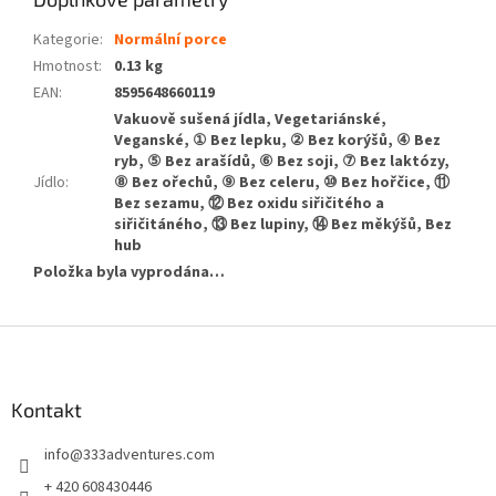
Kategorie
:
Normální porce
Hmotnost
:
0.13 kg
EAN
:
8595648660119
Vakuově sušená jídla, Vegetariánské,
Veganské, ① Bez lepku, ② Bez korýšů, ④ Bez
ryb, ⑤ Bez arašídů, ⑥ Bez soji, ⑦ Bez laktózy,
Jídlo
:
⑧ Bez ořechů, ⑨ Bez celeru, ⑩ Bez hořčice, ⑪
Bez sezamu, ⑫ Bez oxidu siřičitého a
siřičitáného, ⑬ Bez lupiny, ⑭ Bez měkýšů, Bez
hub
Položka byla vyprodána…
Z
á
p
a
Kontakt
t
info
@
333adventures.com
í
+ 420 608430446