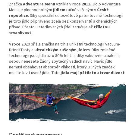
Značka
Adventure Menu
vznikla v roce
2011.
Jídlo Adventure
Menu je plnohodnotným
jídlem
ručně vařeným v
České
republice
. Díky speciální celosvětově patentované technologii
je toto jídlo připraveno zcela bez konzervantů a chemických
přísad. Přesto u sterilovaných jídel zaručuje až
tříletou
trvanlivost.
V roce 2020 přišla značka na trh s unikátní technologií Vacuum-
Dried/Tasty a
ultralehkým sušeným jídlem
. Díky zmíněné
technologii jsou jídla až o 80% lehčí a díky vakuovému balení s
sebou nenesete žádný zbytečný vzduch navíc. Navíc jídlo
nemusí obsahovat absorbér vlhkosti, který u jiných značek
musíte lovit uvnitř jídla. Tato
jídla mají pětiletou trvandlivost
Doplňkové parametry