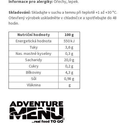
Informace pro alergiky:
Ořechy, lepek.
Skladování:
Skladujte v suchu a temnu při teplotě +1 až +30 °C.
Otevřený výrobek uskladněte v chladničce a spotřebujte do 48
hodin.
Nutriční hodnoty
100 g
Energetická hodnota
550 kJ
Tuky
3,6 g
Nas. mastné kyseliny
0,3 g
Sacharidy
20,0 g
Cukry
0,2 g
Bílkoviny
4,3 g
Sůl
0,98 g
Vláknina
g