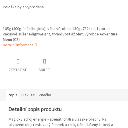
Položka byla vyprodána…
105g (400g finálního jídla);
váha vč. obalu 130g;
732
kcal;1 porce
vakuově sušené/lighweight, trvanlivost až 5let; výrobce Adventure
Menu (CZ)
Detailní informace
ZEPTAT SE
SDÍLET
Popis
Diskuze
Značka
Detailní popis produktu
Magický zdroj energie - špenát, chilli a vlašské ořechy. Na
olivovém oleji restovaný česnek a chilli, dále dušený listový a