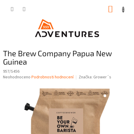
Přejít
NÁKUP
na
obsah
KOŠÍK
The Brew Company Papua New
Guinea
957/S456
Průměrné
Neohodnoceno
Podrobnosti hodnocení
Značka:
Grower´s
hodnocení
produktu
je
0,0
z
5
hvězdiček.