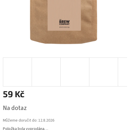
59 Kč
Měrná
Na dotaz
cena:
Můžeme doručit do:
12.8.2026
Položka byla vyprodána…