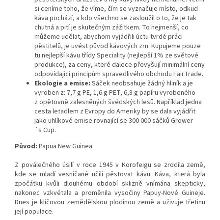
si ceníme toho, že víme, čím se vyznačuje místo, odkud
káva pochází, a kdo všechno se zasloužil o to, že je tak
chutná a pití je skutečným zážitkem. To nejmenší, co
můžeme udělat, abychom vyjádřili úctu tvrdé práci
pěstitelů, je uvést původ kávových zrn. Kupujeme pouze
tu nejlepší kávu třídy Speciality (nejlepší 1% ze světové
produkce), za ceny, které dalece převyšují minimální ceny
odpovídající principům spravedlivého obchodu FairTrade.
Ekologie a emise:
Sáček neobsahuje žádný hliník a je
vyroben z: 7,7 g PE, 1,6 g PET, 6,8 g papíru vyrobeného
z opětovně zalesněných švédských lesů. Například jedna
cesta letadlem z Evropy do Ameriky by se dala vyjádřit
jako uhlíkové emise rovnající se 300 000 sáčků Grower
´s Cup.
Původ:
Papua New Guinea
Z poválečného úsilí v roce 1945 v Korofeigu se zrodila země,
kde se mladí vesničané učili pěstovat kávu. Káva, která byla
zpočátku kvůli dlouhému období sklizně vnímána skepticky,
nakonec vzkvétala a proměnila vysočiny Papuy-Nové Guineje.
Dnes je klíčovou zemědělskou plodinou země a uživuje třetinu
její populace.