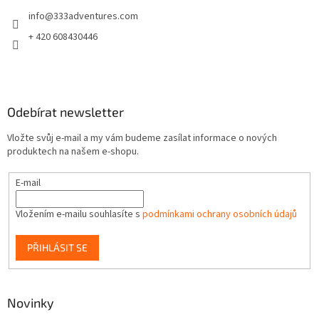
t
info
@
333adventures.com
í
+ 420 608430446
Odebírat newsletter
Vložte svůj e-mail a my vám budeme zasílat informace o nových
produktech na našem e-shopu.
E-mail
Vložením e-mailu souhlasíte s
podmínkami ochrany osobních údajů
PŘIHLÁSIT SE
Novinky