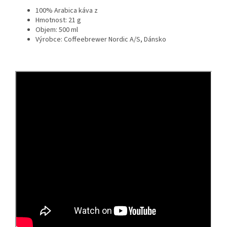
100% Arabica káva z
Hmotnost: 21 g
Objem: 500 ml
Výrobce: Coffeebrewer Nordic A/S, Dánsko