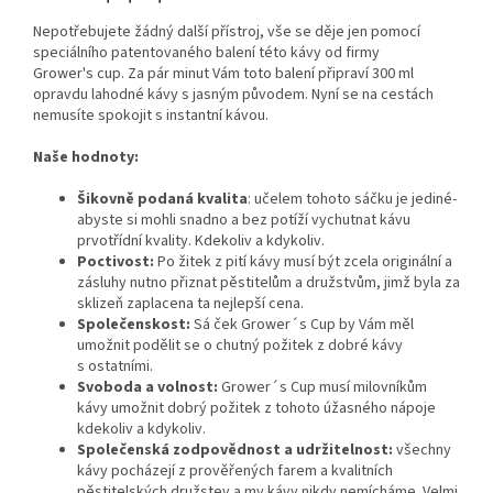
Nepotřebujete žádný další přístroj, vše se děje jen pomocí
speciálního patentovaného balení této kávy od firmy
Grower's cup. Za pár minut Vám toto balení připraví 300 ml
opravdu lahodné kávy s jasným původem. Nyní se na cestách
nemusíte spokojit s instantní kávou.
Naše hodnoty:
Šikovně podaná kvalita
: učelem tohoto sáčku je jediné-
abyste si mohli snadno a bez potíží vychutnat kávu
prvotřídní kvality. Kdekoliv a kdykoliv.
Poctivost:
Po žitek z pití kávy musí být zcela originální a
zásluhy nutno přiznat pěstitelům a družstvům, jimž byla za
sklizeň zaplacena ta nejlepší cena.
Společenskost:
Sá ček Grower´s Cup by Vám měl
umožnit podělit se o chutný požitek z dobré kávy
s ostatními.
Svoboda a volnost:
Grower´s Cup musí milovníkům
kávy umožnit dobrý požitek z tohoto úžasného nápoje
kdekoliv a kdykoliv.
Společenská zodpovědnost a udržitelnost:
všechny
kávy pocházejí z prověřených farem a kvalitních
pěstitelských družstev a my kávy nikdy nemícháme. Velmi