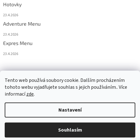
Hotovky
23.4.2026
Adventure Menu
23.4.2026
Expres Menu
23.4.2026
event333
Tento web používá soubory cookie. Dalším procházením
tohoto webu vyjadřujete souhlas s jejich používáním.. Více
informací
zde
.
Vytvořil Shoptet
Nastavení
Copyright 2026
www.333adventures.com
. Všechna práva
Souhlasím
vyhrazena.