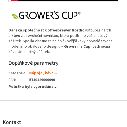
Dánská společnost Coffeebrewer Nordic
vstoupila na trh
s
kávou
s revoluční novinkou, která podtrhne váš chuťový
zážitek. Spojila vlastnosti nejšpičkovější kávy a vynalézavost
moderního obalového designu –
Grower´s Cup.
Jedinečná
káva. Jedinečný zážitek.
Doplňkové parametry
Kategorie
:
Nápoje, káva...
EAN
:
5710129000090
Položka byla vyprodána…
Z
á
p
a
Kontakt