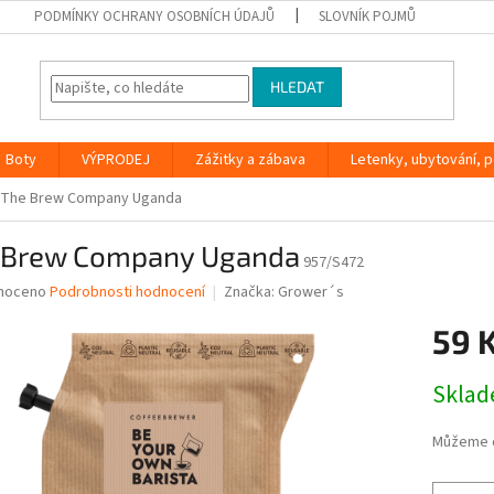
PODMÍNKY OCHRANY OSOBNÍCH ÚDAJŮ
SLOVNÍK POJMŮ
HLEDAT
Boty
VÝPRODEJ
Zážitky a zábava
Letenky, ubytování, po
The Brew Company Uganda
 Brew Company Uganda
957/S472
né
noceno
Podrobnosti hodnocení
Značka:
Grower´s
ní
59 
u
Měrná
Skla
cena:
ek.
Můžeme d