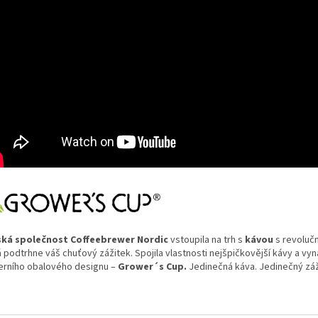
ká společnost Coffeebrewer Nordic
vstoupila na trh s
kávou
s revolučn
á podtrhne váš chuťový zážitek. Spojila vlastnosti nejšpičkovější kávy a vy
rního obalového designu –
Grower´s Cup.
Jedinečná káva. Jedinečný zá