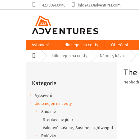
Přejít
+ 420 608430446
info@333adventures.com
na
obsah
Vybavení
Jídlo nejen na cesty
Oblečení
Domů
Jídlo nejen na cesty
Nápoje, káva...
P
The
o
Přeskočit
s
Průměr
Neohod
Kategorie
kategorie
t
hodnoce
r
produkt
Vybavení
a
je
Jídlo nejen na cesty
0,0
n
z
Snídaně
n
5
í
Sterilované jídlo
hvězdič
p
Vakuově sušené, Sušené, Lightweight
a
Polévky