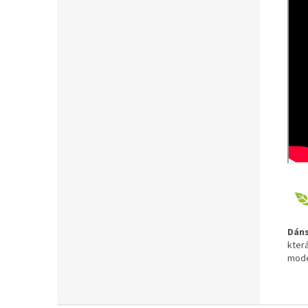
Dáns
kter
mode