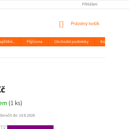
Přihlášení
NÁKUPNÍ
Prázdný košík
KOŠÍK
jištění...
Půjčovna
Obchodní podmínky
Kontakty
Kč
dem
(1 ks)
oručit do:
10.8.2026