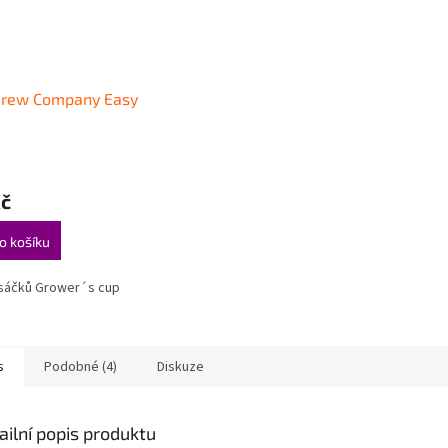
Brew Company Easy
Kč
o košíku
 sáčků Grower´s cup
s
Podobné (4)
Diskuze
ailní popis produktu