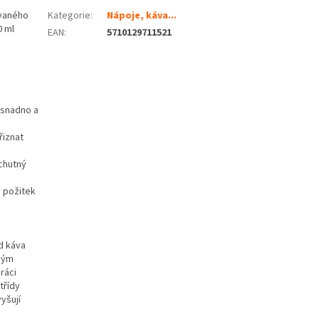
ovaného
Kategorie
:
Nápoje, káva...
0 ml
EAN
:
5710129711521
 snadno a
řiznat
chutný
 požitek
d káva
čným
ráci
třídy
yšují