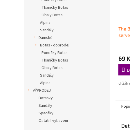
Ponožky Botas
Tkaničky Botas
Obaly Botas
Alpina
The 
Sandály
serve
Dámské
Botas - doprodej
Ponožky Botas
69 
Tkaničky Botas
Obaly Botas
D
Sandály
Alpina
držák
VÝPRODEJ
Botasky
Sandály
Popi
Spacáky
Ostatní vybaveni
Det