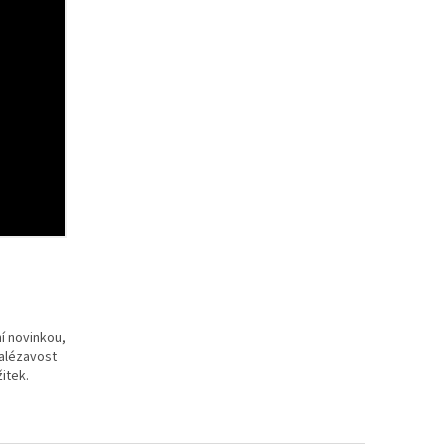
í novinkou,
nalézavost
žitek.