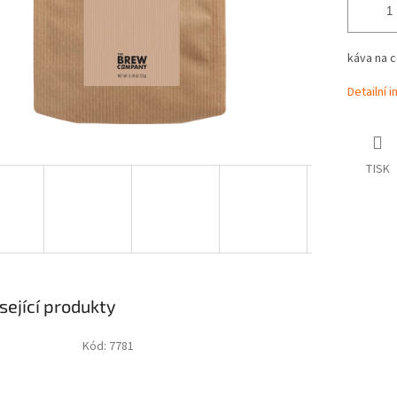
káva na 
Detailní 
TISK
sející produkty
Kód:
7781