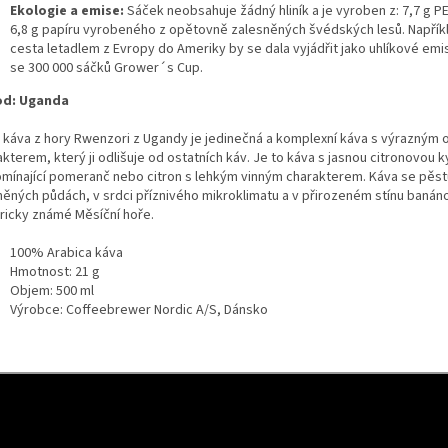
Ekologie a emise:
Sáček neobsahuje žádný hliník a je vyroben z: 7,7 g PE
6,8 g papíru vyrobeného z opětovně zalesněných švédských lesů. Napřík
cesta letadlem z Evropy do Ameriky by se dala vyjádřit jako uhlíkové emis
se 300 000 sáčků Grower´s Cup.
od:
Uganda
 káva z hory Rwenzori z Ugandy je jedinečná a komplexní káva s výrazným
kterem, který ji odlišuje od ostatních káv. Je to káva s jasnou citronovou k
omínající pomeranč nebo citron s lehkým vinným charakterem. Káva se pěst
něných půdách, v srdci příznivého mikroklimatu a v přirozeném stínu banán
oricky známé Měsíční hoře.
100% Arabica káva
Hmotnost: 21 g
Objem: 500 ml
Výrobce: Coffeebrewer Nordic A/S, Dánsko