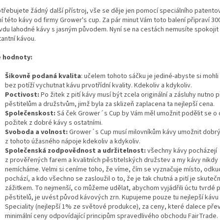
třebujete žádný další přístroj, vše se děje jen pomocí speciálního patent
í této kávy od firmy Grower's cup. Za pár minut Vám toto balení připraví 30
vdu lahodné kávy s jasným původem. Nyní se na cestách nemusíte spokojit
tantní kávou.
 hodnoty:
Šikovně podaná kvalita
: učelem tohoto sáčku je jediné-abyste si mohli
bez potíží vychutnat kávu prvotřídní kvality. Kdekoliv a kdykoliv.
Poctivost:
Po žitek z pití kávy musí být zcela originální a zásluhy nutno p
pěstitelům a družstvům, jimž byla za sklizeň zaplacena ta nejlepší cena.
Společenskost:
Sá ček Grower´s Cup by Vám měl umožnit podělit se o 
požitek z dobré kávy s ostatními.
Svoboda a volnost:
Grower´s Cup musí milovníkům kávy umožnit dobrý
z tohoto úžasného nápoje kdekoliv a kdykoliv.
Společenská zodpovědnost a udržitelnost:
všechny kávy pocházejí
z prověřených farem a kvalitních pěstitelských družstev a my kávy nikdy
nemícháme. Velmi si ceníme toho, že víme, čím se vyznačuje místo, odku
pochází, a kdo všechno se zasloužil o to, že je tak chutná a pití je skute
zážitkem. To nejmenší, co můžeme udělat, abychom vyjádřili úctu tvrdé p
pěstitelů, je uvést původ kávových zrn. Kupujeme pouze tu nejlepší kávu 
Speciality (nejlepší 1% ze světové produkce), za ceny, které dalece přev
minimální ceny odpovídající principům spravedlivého obchodu FairTrade.