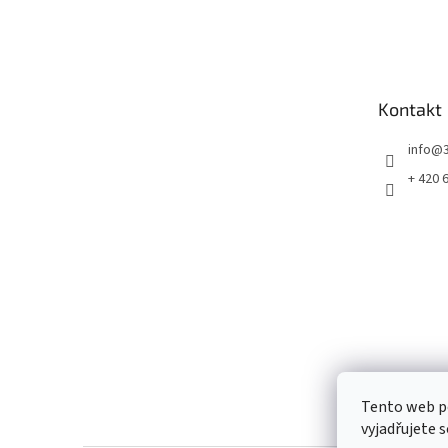
Z
á
p
a
t
Kontakt
í
info
@
+ 420 
Tento web p
vyjadřujete s