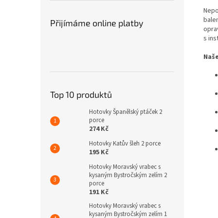
Nepo
balen
Přijímáme online platby
opra
s ins
Naše
Top 10 produktů
Hotovky Španělský ptáček 2
porce
274 Kč
Hotovky Katův šleh 2 porce
195 Kč
Hotovky Moravský vrabec s
kysaným Bystročským zelím 2
porce
191 Kč
Hotovky Moravský vrabec s
kysaným Bystročským zelím 1