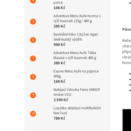
porce
106 Kč
Adventure Menu Kuře Korma s
rýží basmati 115g/ 400 g
285 Kč
Pův
Bavlněné triko CityZen Agen
šedé kulatý výstřih
Naše
990 Kč
chara
přip
Adventure Menu Kuře Tikka
chrá
Masala s rýží basmati 400 g
hist
285 Kč
Expres Menu Kuře na paprice
600g
168 Kč
Nabíjecí čelovka Fenix HM61R
Amber V3.0
2 599 Kč
Lopatka skládací multifunkční
NexTool
780 Kč