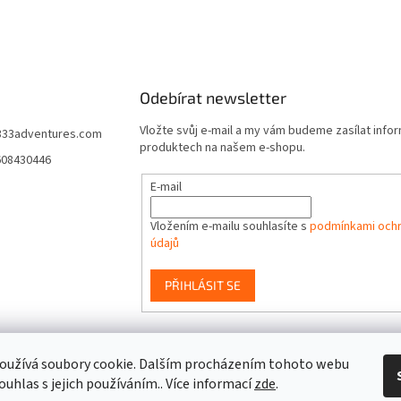
Odebírat newsletter
Vložte svůj e-mail a my vám budeme zasílat info
333adventures.com
produktech na našem e-shopu.
608430446
E-mail
Vložením e-mailu souhlasíte s
podmínkami ochr
údajů
PŘIHLÁSIT SE
event333
oužívá soubory cookie. Dalším procházením tohoto webu
ouhlas s jejich používáním.. Více informací
zde
.