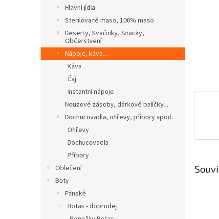
n
Hlavní jídla
e
Sterilované maso, 100% maso
l
Deserty, Svačinky, Snacky,
Občerstvení
Nápoje, káva...
Káva
Čaj
Instantní nápoje
Nouzové zásoby, dárkové balíčky...
Dochucovadla, ohřevy, příbory apod.
Ohřevy
Dochucovadla
Příbory
Souvi
Oblečení
Boty
Pánské
Botas - doprodej