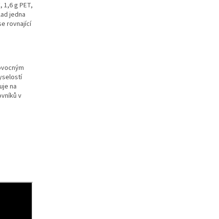
, 1,6 g PET,
lad jedna
e rovnající
 ovocným
yselostí
uje na
ovníků v