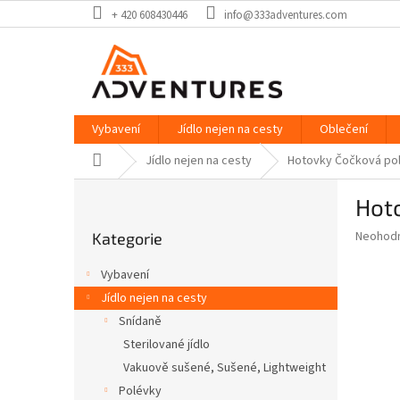
Přejít
+ 420 608430446
info@333adventures.com
na
obsah
Vybavení
Jídlo nejen na cesty
Oblečení
Domů
Jídlo nejen na cesty
Hotovky Čočková pol
P
Hot
o
Přeskočit
s
Průměr
Neohod
Kategorie
kategorie
t
hodnoce
r
produkt
Vybavení
a
je
Jídlo nejen na cesty
0,0
n
z
Snídaně
n
5
í
Sterilované jídlo
hvězdič
p
Vakuově sušené, Sušené, Lightweight
a
Polévky