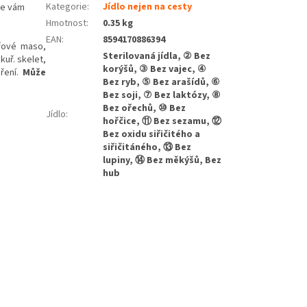
Kategorie
:
Jídlo nejen na cesty
le vám
Hmotnost
:
0.35 kg
EAN
:
8594170886394
řové maso,
Sterilovaná jídla, ② Bez
 kuř. skelet,
korýšů, ③ Bez vajec, ④
ření.
Může
Bez ryb, ⑤ Bez arašídů, ⑥
Bez soji, ⑦ Bez laktózy, ⑧
Bez ořechů, ⑩ Bez
Jídlo
:
hořčice, ⑪ Bez sezamu, ⑫
Bez oxidu siřičitého a
siřičitáného, ⑬ Bez
lupiny, ⑭ Bez měkýšů, Bez
hub