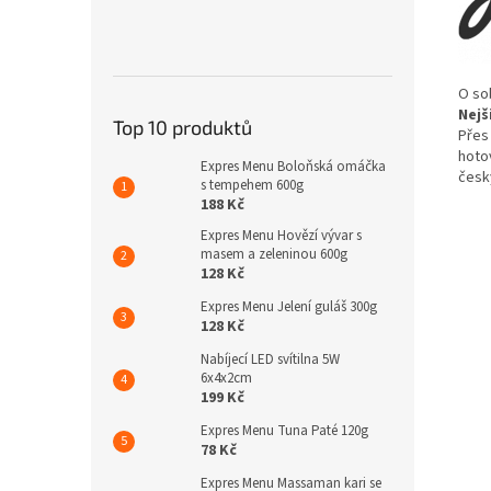
O so
Nejš
Top 10 produktů
Přes 
hotov
Expres Menu Boloňská omáčka
česk
s tempehem 600g
188 Kč
Expres Menu Hovězí vývar s
masem a zeleninou 600g
128 Kč
Expres Menu Jelení guláš 300g
128 Kč
Nabíjecí LED svítilna 5W
6x4x2cm
199 Kč
Expres Menu Tuna Paté 120g
78 Kč
Expres Menu Massaman kari se