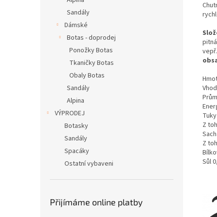
Alpina
Chut
Sandály
rych
Dámské
Slož
Botas - doprodej
pitn
Ponožky Botas
vepř
obs
Tkaničky Botas
Obaly Botas
Hmot
Vhodn
Sandály
Prům
Alpina
Ener
VÝPRODEJ
Tuky
Z to
Botasky
Sach
Sandály
Z toh
Spacáky
Bílko
Sůl 0
Ostatní vybaveni
Přijímáme online platby