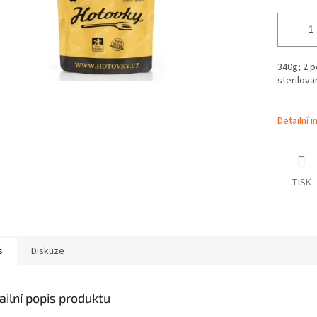
340g; 2 p
sterilova
Detailní 
TISK
s
Diskuze
ailní popis produktu