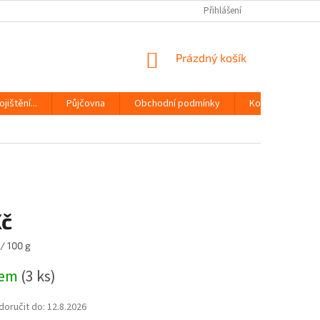
Přihlášení
NÁKUPNÍ
Prázdný košík
KOŠÍK
jištění...
Půjčovna
Obchodní podmínky
Kontakty
Kč
/ 100 g
dem
(3 ks)
oručit do:
12.8.2026