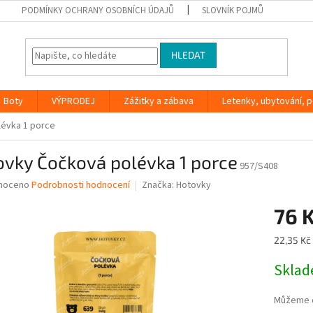
PODMÍNKY OCHRANY OSOBNÍCH ÚDAJŮ
SLOVNÍK POJMŮ
HLEDAT
Boty
VÝPRODEJ
Zážitky a zábava
Letenky, ubytování, po
évka 1 porce
ovky Čočková polévka 1 porce
957/S408
né
noceno
Podrobnosti hodnocení
Značka:
Hotovky
ní
76 
u
Měrná
22,35 Kč 
cena:
Skla
ek.
Můžeme d