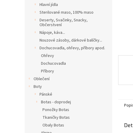
n
Hlavní jídla
e
Sterilované maso, 100% maso
l
Deserty, Svačinky, Snacky,
Občerstvení
Nápoje, káva...
Nouzové zásoby, dárkové balíčky...
Dochucovadla, ohřevy, příbory apod.
Ohřevy
Dochucovadla
Příbory
Oblečení
Boty
Pánské
Botas - doprodej
Popi
Ponožky Botas
Tkaničky Botas
Det
Obaly Botas