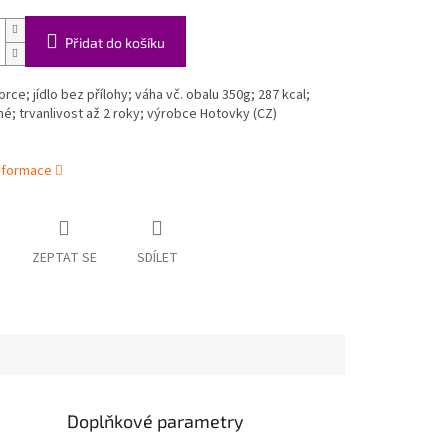
Přidat do košíku
orce; jídlo bez přílohy; váha vč. obalu 350g; 287 kcal;
né; trvanlivost až 2 roky; výrobce Hotovky (CZ)
informace
ZEPTAT SE
SDÍLET
Doplňkové parametry