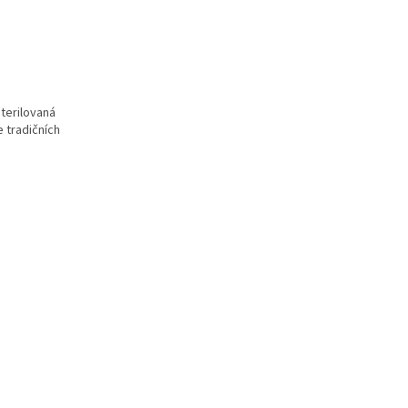
terilovaná
 tradi
čn
ích