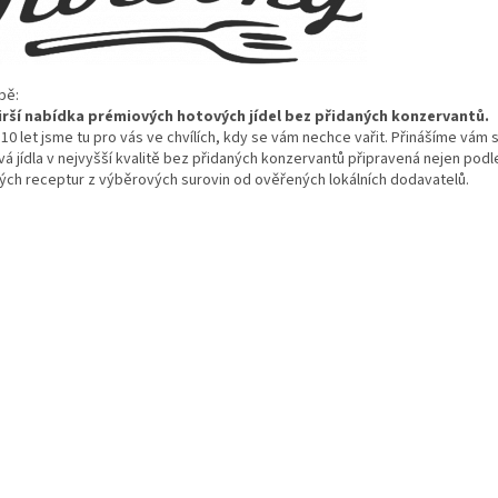
b
ě:
irš
í nabídka prémiových hotových jídel bez p
řidan
ých konzervant
ů.
10 let jsme tu pro v
ás ve chvílích, kdy se vám nechce va
řit. Přin
á
š
íme vám s
á jídla v nejvy
šš
í kvalit
ě bez přidan
ých konzervant
ů připraven
á nejen podle
ých receptur z výb
ěrov
ých surovin od ov
ěřen
ých lokálních dodavatel
ů.