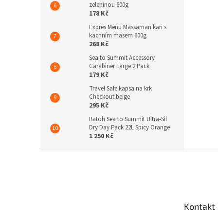
zeleninou 600g
178 Kč
Expres Menu Massaman kari s
kachním masem 600g
268 Kč
Sea to Summit Accessory
Carabiner Large 2 Pack
179 Kč
Travel Safe kapsa na krk
Checkout beige
295 Kč
Batoh Sea to Summit Ultra-Sil
Dry Day Pack 22L Spicy Orange
1 250 Kč
Z
á
p
a
t
Kontakt
í