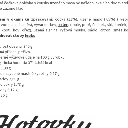
ná čočková polévka s kousky uzeného masa od našeho lokálního dodavate
le zažene hlad.
ení v okamžiku zpracování:
čočka (11%), uzené maso (7,5%) ( vep
á voda, solící směs), vývar (mrkev,
celer
, cibule, pepř, česnek, sůl, libeček,
. kosti, hov. ořez), uzená slanina, rýžová mouka, sádlo, citron, směs ko
ahovat stopy
lepku
.
nost obsahu: 340 g.
á příloha: pečivo.
ěrné výživové údaje na 100 g výrobku:
getická hodnota 371 kJ/84 kcal
 5,90 g
ho nasycené mastné kyseliny 0,57 g
aridy 7,60 g
o cukry 1,73 g
viny 3,12 g
,86 g