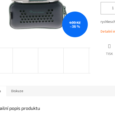
rychlesch
499 Kč
–36 %
Detailní 
TISK
s
Diskuze
ailní popis produktu