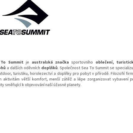
 To Summit
je
australská
značka
sportovního
oblečení
, turistic
ohů
a dalších oděvních
doplňků
. Společnost Sea To Summit se specializ
tdoor, turistiku, horolezectví a doplňky pro pobyt v přírodě. Filozofií fir
m aktivitám větší komfort, menší zátěž a lépe zorganizovat vybavení 
ity směřující k objevování naší úžasné planety.