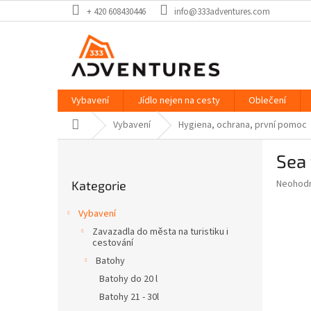
Přejít
+ 420 608430446
info@333adventures.com
na
obsah
Vybavení
Jídlo nejen na cesty
Oblečení
Domů
Vybavení
Hygiena, ochrana, první pomoc
P
Sea 
o
Přeskočit
s
Průměr
Neohod
Kategorie
kategorie
t
hodnoce
r
produkt
Vybavení
a
je
Zavazadla do města na turistiku i
0,0
n
cestování
z
n
Batohy
5
í
hvězdič
Batohy do 20 l
p
Batohy 21 - 30l
a