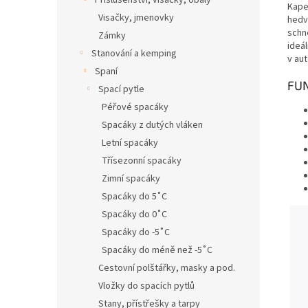
Příslušenství, visačky, obaly
Kape
Visačky, jmenovky
hedv
schn
Zámky
ideá
Stanování a kemping
v aut
Spaní
FU
Spací pytle
Péřové spacáky
Spacáky z dutých vláken
Letní spacáky
Třísezonní spacáky
Zimní spacáky
Spacáky do 5˚C
Spacáky do 0˚C
Spacáky do -5˚C
Spacáky do méně než -5˚C
Cestovní polštářky, masky a pod.
Vložky do spacích pytlů
Stany, přístřešky a tarpy