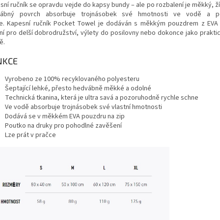
sní ručník se opravdu vejde do kapsy bundy – ale po rozbalení je měkký, ží
ábný povrch absorbuje trojnásobek své hmotnosti ve vodě a p
e.
Kapesní ručník Pocket Towel je dodáván s měkkým pouzdrem z EVA n
lní pro delší dobrodružství, výlety do posilovny nebo dokonce jako prakti
ě.
NKCE
Vyrobeno ze 100% recyklovaného polyesteru
Šeptající lehké, přesto hedvábně měkké a odolné
Technická tkanina, která je ultra savá a pozoruhodně rychle schne
Ve vodě absorbuje trojnásobek své vlastní hmotnosti
Dodává se v měkkém EVA pouzdru na zip
Poutko na druky pro pohodlné zavěšení
Lze prát v pračce