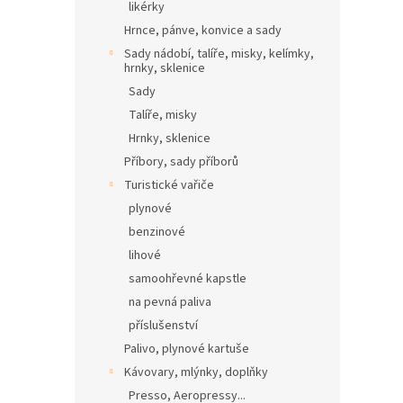
likérky
Hrnce, pánve, konvice a sady
Sady nádobí, talíře, misky, kelímky,
hrnky, sklenice
Sady
Talíře, misky
Hrnky, sklenice
Příbory, sady příborů
Turistické vařiče
plynové
benzinové
lihové
samoohřevné kapstle
na pevná paliva
příslušenství
Palivo, plynové kartuše
Kávovary, mlýnky, doplňky
Presso, Aeropressy...