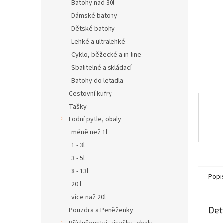
n
Batohy nad 30l
e
Dámské batohy
l
Dětské batohy
Lehké a ultralehké
Cyklo, běžecké a in-line
Sbalitelné a skládací
Batohy do letadla
Cestovní kufry
Tašky
Lodní pytle, obaly
méně než 1l
1 - 3l
3 - 5l
8 - 13l
Popi
20 l
více naž 20l
Det
Pouzdra a Peněženky