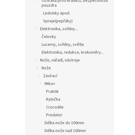
Ochrana proti krádeži, bezpečnostní
pouzdra
Ledvinky apod.
Spreje(pepřáky)
Elektronika, svítilny...
Čelovky
Lucerny, svítilny, světla
Elektronika, redukce, krokoměry...
Nože, nářadí, nástroje
Nože
Zavírací
Mikov
Praktik
Rybička
Crocodile
Predator
Délka nože do 100mm
Délka nože nad 100mm