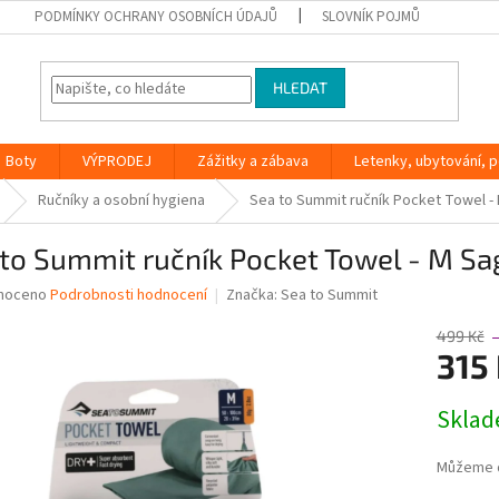
PODMÍNKY OCHRANY OSOBNÍCH ÚDAJŮ
SLOVNÍK POJMŮ
HLEDAT
Boty
VÝPRODEJ
Zážitky a zábava
Letenky, ubytování, po
Ručníky a osobní hygiena
Sea to Summit ručník Pocket Towel -
to Summit ručník Pocket Towel - M Sa
né
noceno
Podrobnosti hodnocení
Značka:
Sea to Summit
ní
u
499 Kč
315
Měrná
Skla
cena:
ek.
Můžeme d