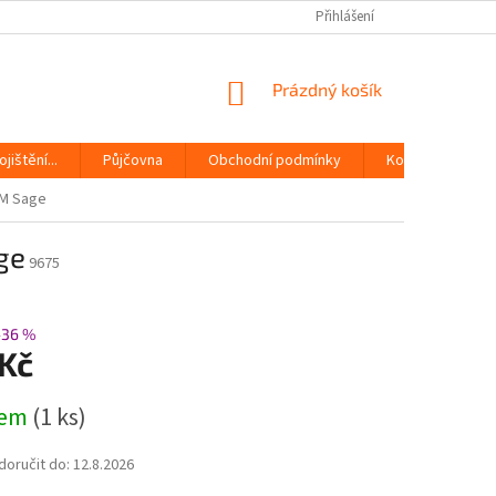
Přihlášení
NÁKUPNÍ
Prázdný košík
KOŠÍK
jištění...
Půjčovna
Obchodní podmínky
Kontakty
 M Sage
ge
9675
–36 %
 Kč
dem
(1 ks)
oručit do:
12.8.2026