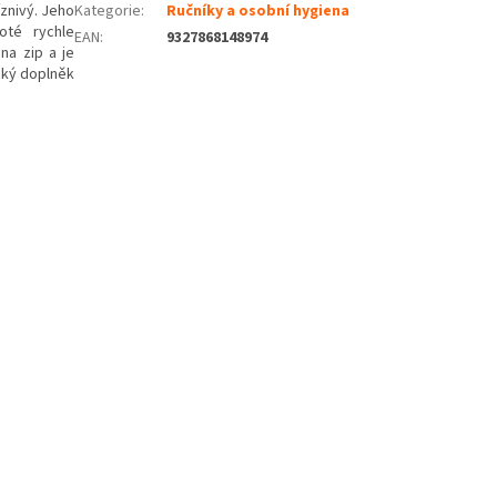
znivý.
Jeho
Kategorie
:
Ručníky a osobní hygiena
oté rychle
EAN
:
9327868148974
a zip a je
cký doplněk