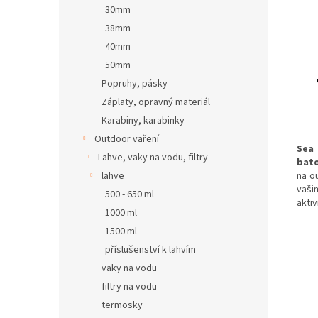
30mm
38mm
40mm
50mm
Popruhy, pásky
Záplaty, opravný materiál
Karabiny, karabinky
Outdoor vaření
Sea
Lahve, vaky na vodu, filtry
bat
na ou
lahve
vaši
500 - 650 ml
aktiv
1000 ml
1500 ml
příslušenství k lahvím
vaky na vodu
filtry na vodu
termosky