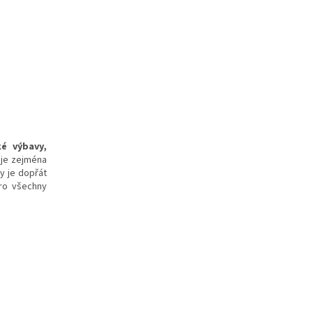
ké výbavy,
uje zejména
my je dopřát
pro všechny