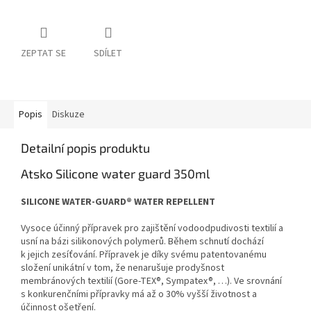
ZEPTAT SE
SDÍLET
Popis
Diskuze
Detailní popis produktu
Atsko Silicone water guard 350ml
SILICONE WATER-GUARD® WATER REPELLENT
Vysoce účinný přípravek pro zajištění vodoodpudivosti textilií a
usní na bázi silikonových polymerů. Během schnutí dochází
k jejich zesíťování. Přípravek je díky svému patentovanému
složení unikátní v tom, že nenarušuje prodyšnost
membránových textilií (Gore-TEX®, Sympatex®, …). Ve srovnání
s konkurenčními přípravky má až o 30% vyšší životnost a
účinnost ošetření.