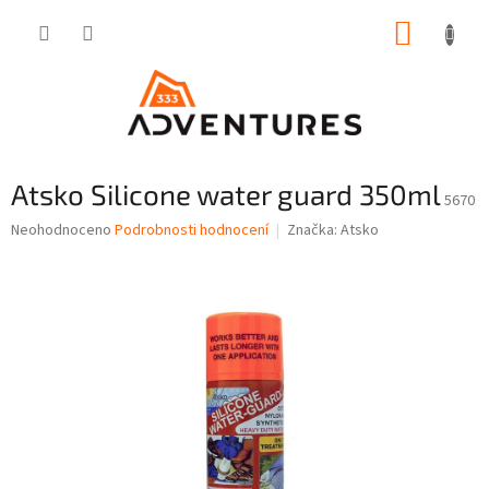
Přejít
NÁKUP
na
obsah
KOŠÍK
Atsko Silicone water guard 350ml
5670
Průměrné
Neohodnoceno
Podrobnosti hodnocení
Značka:
Atsko
hodnocení
produktu
je
0,0
z
5
hvězdiček.