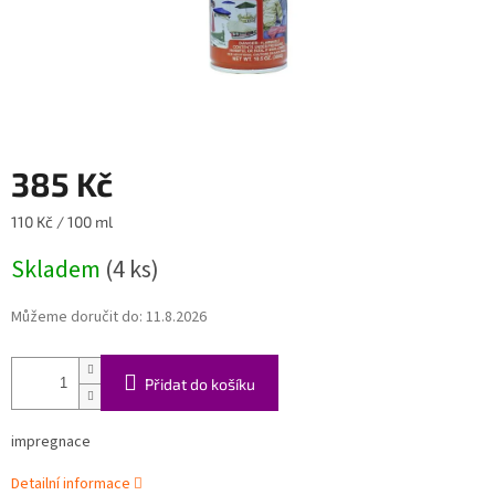
385 Kč
Měrná
110 Kč / 100 ml
cena:
Skladem
(4 ks)
Můžeme doručit do:
11.8.2026
Přidat do košíku
impregnace
Detailní informace