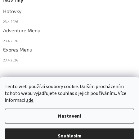
Hotovky
23.4.2026
Adventure Menu
23.4.2026
Expres Menu
23.4.2026
event333
Tento web používá soubory cookie. Dalším procházením
tohoto webu vyjadřujete souhlas s jejich používáním.. Více
informací
zde
.
Vytvořil Shoptet
Nastavení
Copyright 2026
www.333adventures.com
. Všechna práva
Souhlasím
vyhrazena.