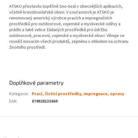
ATSKO přestavilo úspěšně Sno-Seal v obecnějších aplikacích,
včetně krasobruslařské obuvi. V současnosti je ATSKO je
renomovaný americký výrobce pracích a impregnačních
prostředků pro outdoorové, vojenské a myslivecké oděvy a
prádlo a také velice žádaných prostředků pro údržbu
outdoorové, pracovní, vojenské a myslivecké obuvi. Věnuje se
rovněž inovacím všech produktů, zejména s ohledem na ochranu
životního prostředí.
Doplňkové parametry
Kategorie
:
Prací, čistící prostředky, impregnace, opravy
EAN
:
074928133669
Z
á
p