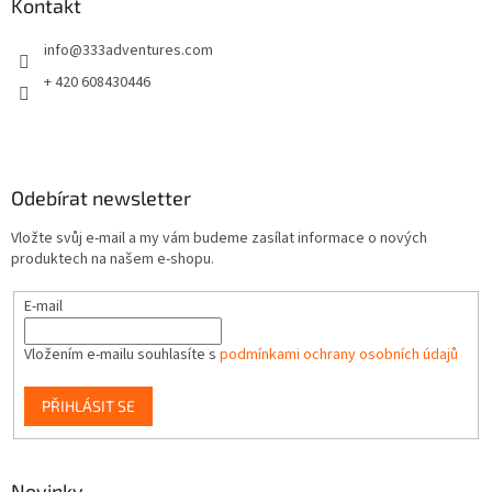
a
Kontakt
t
info
@
333adventures.com
í
+ 420 608430446
Odebírat newsletter
Vložte svůj e-mail a my vám budeme zasílat informace o nových
produktech na našem e-shopu.
E-mail
Vložením e-mailu souhlasíte s
podmínkami ochrany osobních údajů
PŘIHLÁSIT SE
Novinky