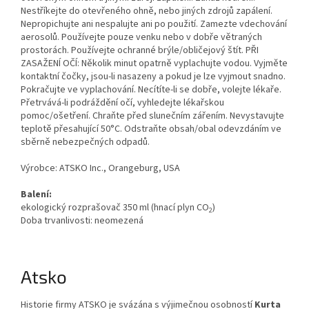
Nestříkejte do otevřeného ohně, nebo jiných zdrojů zapálení.
Nepropichujte ani nespalujte ani po použití. Zamezte vdechování
aerosolů. Používejte pouze venku nebo v dobře větraných
prostorách. Používejte ochranné brýle/obličejový štít. PŘI
ZASAŽENÍ OČÍ: Několik minut opatrně vyplachujte vodou. Vyjměte
kontaktní čočky, jsou-li nasazeny a pokud je lze vyjmout snadno.
Pokračujte ve vyplachování. Necítíte-li se dobře, volejte lékaře.
Přetrvává-li podráždění očí, vyhledejte lékařskou
pomoc/ošetření. Chraňte před slunečním zářením. Nevystavujte
teplotě přesahující 50°C. Odstraňte obsah/obal odevzdáním ve
sběrně nebezpečných odpadů.
Výrobce: ATSKO Inc., Orangeburg, USA
Balení:
ekologický rozprašovač 350 ml (hnací plyn CO
)
2
Doba trvanlivosti: neomezená
Atsko
Historie firmy ATSKO je svázána s výjimečnou osobností
Kurta