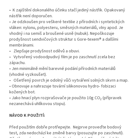
• K zajištění dokonalého účinku stačí jediný nástřik. Opakovaný
nástřik není doporučen.
• Je odzkoušen pro veškeré textilie z přírodních i syntetických
vláken: nylonu, polyesteru, směsných materiálů, vlny apod. Je
vhodný i na semiš a broušené usně (nubuk). Nepoškozuje
prodyšnost sendvičových struktur s Gore-texem® a dalšími
membránami.
• Zlepšuje prodyšnost oděvů a obuvi.
• Vytvořený vodoodpudivý film je po zaschnutí zcela bez
zápachu.
• Jen minimálně mění barevné podání přírodních materiálů
(vhodné vyzkoušet).
• Ošetřený povrch je odolný vůči vytváření solných skvrn a map.
• Obnovuje a nahrazuje tovární silikonovou hydro- fobizaci
kožených bot.
• Jako hnací plyn rozprašovače je použito 10g CO
(přípravek
2
nezanechává uhlíkovou stopu).
NÁVOD K POUŽITÍ:
Před použitím dobře protřepejte. Nejprve proveďte bodový
test, zda nedochází ke změně barvy (posuzujte po zaschnutí).