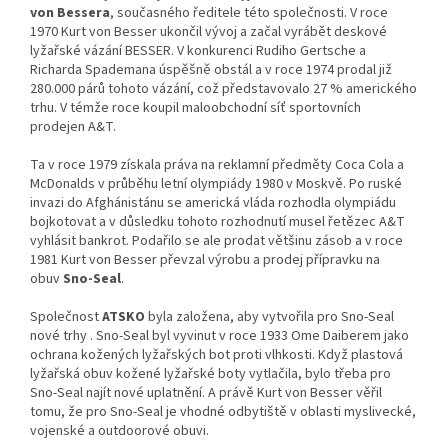
von Bessera
, současného ředitele této společnosti. V roce
1970 Kurt von Besser ukončil vývoj a začal vyrábět deskové
lyžařské vázání BESSER. V konkurenci Rudiho Gertsche a
Richarda Spademana úspěšně obstál a v roce 1974 prodal již
280.000 párů tohoto vázání, což představovalo 27 % amerického
trhu. V témže roce koupil maloobchodní síť sportovních
prodejen A&T.
Ta v roce 1979 získala práva na reklamní předměty Coca Cola a
McDonalds v průběhu letní olympiády 1980 v Moskvě. Po ruské
invazi do Afghánistánu se americká vláda rozhodla olympiádu
bojkotovat a v důsledku tohoto rozhodnutí musel řetězec A&T
vyhlásit bankrot. Podařilo se ale prodat většinu zásob a v roce
1981 Kurt von Besser převzal výrobu a prodej přípravku na
obuv
Sno-Seal
.
Společnost
ATSKO
byla založena, aby vytvořila pro Sno-Seal
nové trhy . Sno-Seal byl vyvinut v roce 1933 Ome Daiberem jako
ochrana kožených lyžařských bot proti vlhkosti. Když plastová
lyžařská obuv kožené lyžařské boty vytlačila, bylo třeba pro
Sno-Seal najít nové uplatnění. A právě Kurt von Besser věřil
tomu, že pro Sno-Seal je vhodné odbytiště v oblasti myslivecké,
vojenské a outdoorové obuvi.