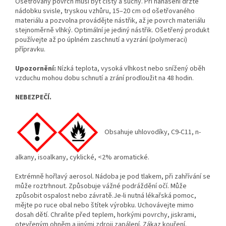
Ošetřovaný povrch musí být čistý a suchý. Při nanášení držte
nádobku svisle, tryskou vzhůru, 15–20 cm od ošetřovaného
materiálu a pozvolna provádějte nástřik, až je povrch materiálu
stejnoměrně vlhký. Optimální je jediný nástřik. Ošetřený produkt
používejte až po úplném zaschnutí a vyzrání (polymeraci)
přípravku.
Upozornění:
Nízká teplota, vysoká vlhkost nebo snížený oběh
vzduchu mohou dobu schnutí a zrání prodloužit na 48 hodin.
NEBEZPEČÍ.
Obsahuje uhlovodíky, C9-C11, n-
alkany, isoalkany, cyklické, <2% aromatické.
Extrémně hořlavý aerosol. Nádoba je pod tlakem, při zahřívání se
může roztrhnout. Způsobuje vážné podráždění očí. Může
způsobit ospalost nebo závratě.Je-li nutná lékařská pomoc,
mějte po ruce obal nebo štítek výrobku. Uchovávejte mimo
dosah dětí. Chraňte před teplem, horkými povrchy, jiskrami,
otevřeným ohněm a jinými zdroji zapálení. Zákaz kouření.