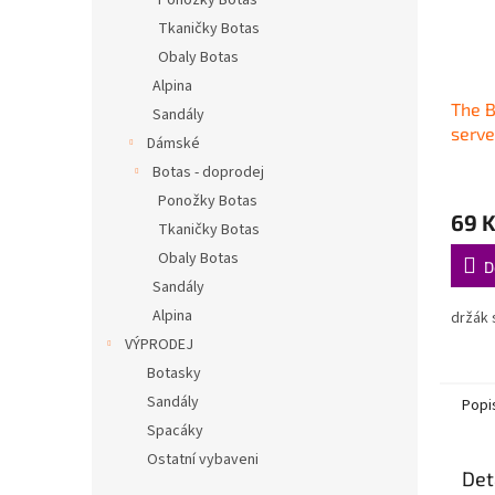
Ponožky Botas
Tkaničky Botas
Obaly Botas
Alpina
The 
Sandály
serve
Dámské
Botas - doprodej
Ponožky Botas
69 
Tkaničky Botas
Obaly Botas
D
Sandály
Alpina
držák
VÝPRODEJ
Botasky
Sandály
Popi
Spacáky
Ostatní vybaveni
Det