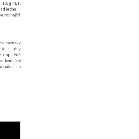
, 1,6 g PET,
lad jedna
e rovnající
mi náznaky
jte si tóny
še doplněné
ndividuální
řinášejí na