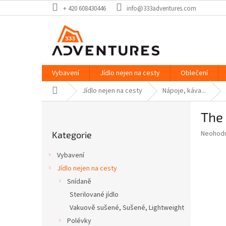
Přejít
+ 420 608430446
info@333adventures.com
na
obsah
Vybavení
Jídlo nejen na cesty
Oblečení
Domů
Jídlo nejen na cesty
Nápoje, káva...
P
The
o
Přeskočit
s
Průměr
Neohod
Kategorie
kategorie
t
hodnoce
r
produkt
Vybavení
a
je
Jídlo nejen na cesty
0,0
n
z
Snídaně
n
5
í
Sterilované jídlo
hvězdič
p
Vakuově sušené, Sušené, Lightweight
a
Polévky