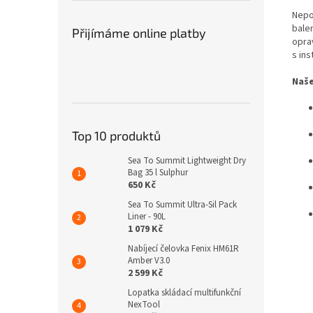
Nepo
balen
Přijímáme online platby
opra
s ins
Naše
Top 10 produktů
Sea To Summit Lightweight Dry
Bag 35 l Sulphur
650 Kč
Sea To Summit Ultra-Sil Pack
Liner - 90L
1 079 Kč
Nabíjecí čelovka Fenix HM61R
Amber V3.0
2 599 Kč
Lopatka skládací multifunkční
NexTool