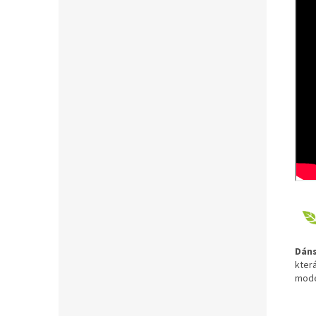
Dáns
kter
mode