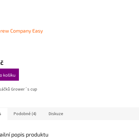
Brew Company Easy
Kč
o košíku
 sáčků Grower´s cup
s
Podobné (4)
Diskuze
ailní popis produktu