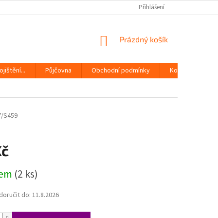
Přihlášení
NÁKUPNÍ
Prázdný košík
KOŠÍK
jištění...
Půjčovna
Obchodní podmínky
Kontakty
7/S459
Kč
dem
(2 ks)
oručit do:
11.8.2026