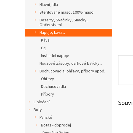
n
Hlavní jídla
e
Sterilované maso, 100% maso
l
Deserty, Svačinky, Snacky,
Občerstvení
Nápoje, káva...
Káva
Čaj
Instantní nápoje
Nouzové zásoby, dárkové balíčky...
Dochucovadla, ohřevy, příbory apod.
Ohřevy
Dochucovadla
Příbory
Souvi
Oblečení
Boty
Pánské
Botas - doprodej