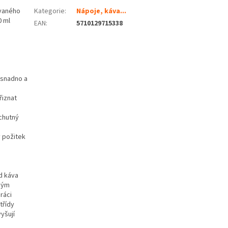
ovaného
Kategorie
:
Nápoje, káva...
0 ml
EAN
:
5710129715338
 snadno a
řiznat
chutný
 požitek
d káva
čným
ráci
třídy
yšují