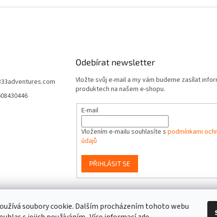
Odebírat newsletter
Vložte svůj e-mail a my vám budeme zasílat info
333adventures.com
produktech na našem e-shopu.
608430446
E-mail
Vložením e-mailu souhlasíte s
podmínkami ochr
údajů
PŘIHLÁSIT SE
event333
oužívá soubory cookie. Dalším procházením tohoto webu