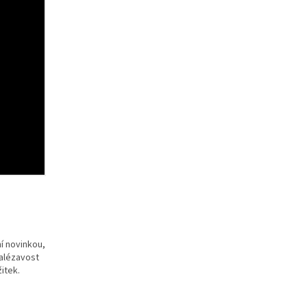
í novinkou,
nalézavost
žitek.