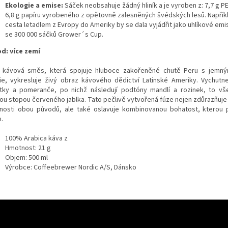
Ekologie a emise:
Sáček neobsahuje žádný hliník a je vyroben z: 7,7 g PE
6,8 g papíru vyrobeného z opětovně zalesněných švédských lesů. Napřík
cesta letadlem z Evropy do Ameriky by se dala vyjádřit jako uhlíkové emis
se 300 000 sáčků Grower´s Cup.
od:
více zemí
 kávová směs, která spojuje hluboce zakořeněné chutě Peru s jemný
vie, vykresluje živý obraz kávového dědictví Latinské Ameriky. Vychutne
tky a pomeranče, po nichž následují podtóny mandlí a rozinek, to v
ou stopou červeného jablka. Tato pečlivě vytvořená fúze nejen zdůrazňuje i
tnosti obou původů, ale také oslavuje kombinovanou bohatost, kterou p
.
100% Arabica káva z
Hmotnost: 21 g
Objem: 500 ml
Výrobce: Coffeebrewer Nordic A/S, Dánsko