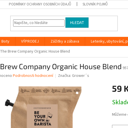
PODMÍNKY OCHRANY OSOBNÍCH ÚDAJŮ
SLOVNÍK POJMŮ
HLEDAT
Boty
VÝPRODEJ
Zážitky a zábava
Letenky, ubytování, po
The Brew Company Organic House Blend
 Brew Company Organic House Blend
95
né
noceno
Podrobnosti hodnocení
Značka:
Grower´s
ní
59 
u
Měrná
Skla
cena:
ek.
Můžeme d