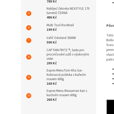
780 Kč
Nabíjecí čelovka NEXSTYLE 170
lumenů ČERNÁ
490 Kč
Multi Tool Rocktrail
Pův
199 Kč
Tato
Vařič Odoland 3500W
Bolí
590 Kč
šves
jemn
CAPTAIN FRITZ ®, Sada pro
vlas
procvičování uzlů s výukovými
videi
patro
299 Kč
Expres MenuTom Kha Gai -
Kokosová polévka s kuřecím
masem 600g
168 Kč
Expres Menu Massaman kari s
kachním masem 600g
268 Kč