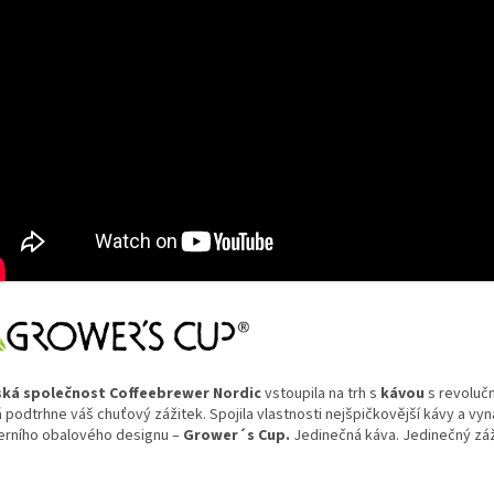
ká společnost Coffeebrewer Nordic
vstoupila na trh s
kávou
s revolučn
á podtrhne váš chuťový zážitek. Spojila vlastnosti nejšpičkovější kávy a vy
rního obalového designu –
Grower´s Cup.
Jedinečná káva. Jedinečný zá