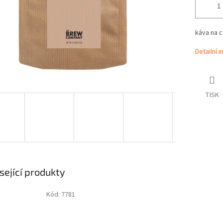
káva na 
Detailní 
TISK
sející produkty
Kód:
7781