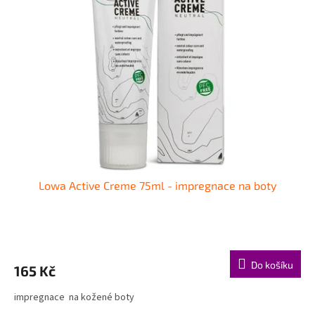
i
r
s
o
p
d
r
u
o
k
d
t
u
ů
k
t
ů
Lowa Active Creme 75ml - impregnace na boty
Do košíku
165 Kč
impregnace na kožené boty