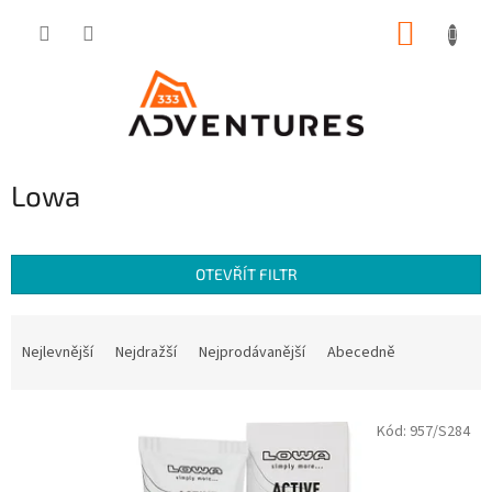
Přejít
NÁKUP
na
obsah
KOŠÍK
Lowa
OTEVŘÍT FILTR
Ř
a
Nejlevnější
Nejdražší
Nejprodávanější
Abecedně
z
e
V
n
Kód:
957/S284
ý
í
p
p