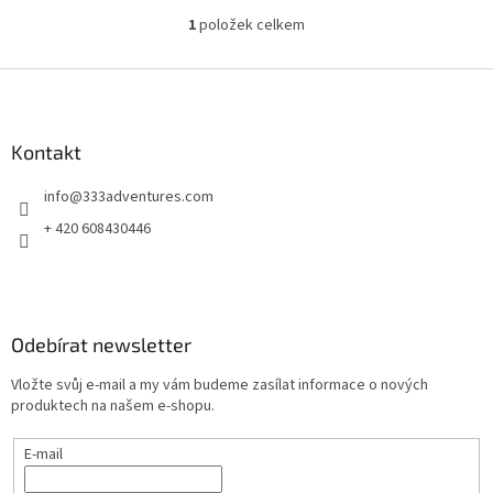
1
položek celkem
O
v
l
Z
á
á
d
p
a
a
Kontakt
c
t
í
info
@
333adventures.com
í
p
r
+ 420 608430446
v
k
y
v
ý
Odebírat newsletter
p
i
Vložte svůj e-mail a my vám budeme zasílat informace o nových
s
produktech na našem e-shopu.
u
E-mail