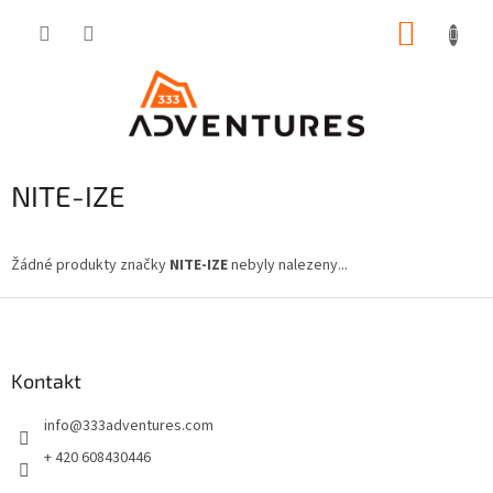
Přejít
NÁKUP
na
obsah
KOŠÍK
NITE-IZE
Žádné produkty značky
NITE-IZE
nebyly nalezeny...
Z
á
p
a
Kontakt
t
info
@
333adventures.com
í
+ 420 608430446