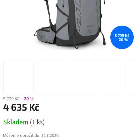
5 799 Kč
–20 %
5 799 Kč
–20 %
4 635 Kč
Měrná
Skladem
(1 ks)
cena:
Můžeme doručit do:
12.8.2026