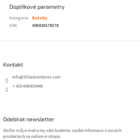
Doplňkové parametry
Kategorie
:
Batohy
EAN
:
843820179378
Z
á
p
a
Kontakt
t
info
@
333adventures.com
í
+ 420 608430446
Odebírat newsletter
Vložte svůj e-mail a my vám budeme zasílat informace o nových
produktech na našem e-shopu.