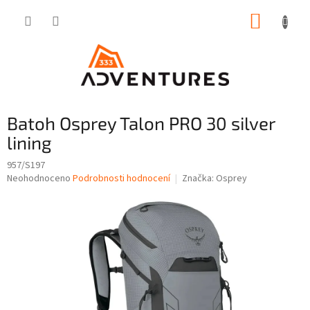
Přejít
NÁKUP
na
obsah
KOŠÍK
Batoh Osprey Talon PRO 30 silver
lining
957/S197
Průměrné
Neohodnoceno
Podrobnosti hodnocení
Značka:
Osprey
hodnocení
produktu
je
0,0
z
5
hvězdiček.