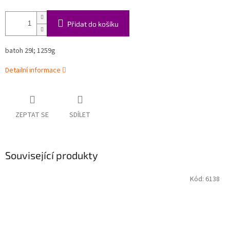
Přidat do košíku
batoh
29l; 1259g
Detailní informace
ZEPTAT SE
SDÍLET
Související produkty
Kód:
6138