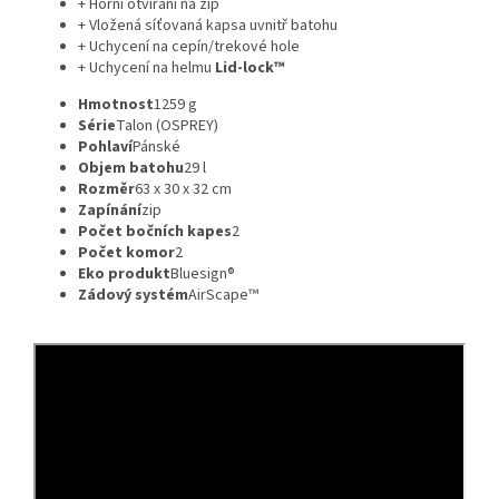
+ Horní otvírání na zip
+ Vložená síťovaná kapsa uvnitř batohu
+ Uchycení na cepín/trekové hole
+ Uchycení na helmu
Lid-lock™
Hmotnost
1259 g
Série
Talon (OSPREY)
Pohlaví
Pánské
Objem batohu
29 l
Rozměr
63 x 30 x 32 cm
Zapínání
zip
Počet bočních kapes
2
Počet komor
2
Eko produkt
Bluesign®
Zádový systém
AirScape™