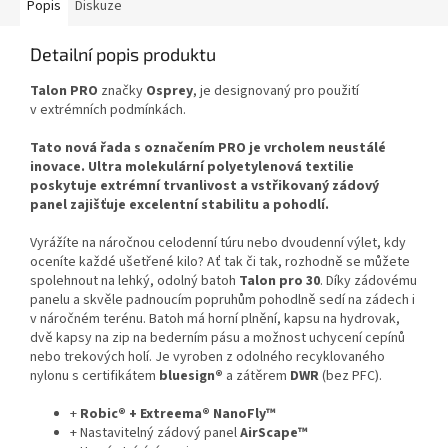
Popis
Diskuze
Detailní popis produktu
Talon PRO
značky
Osprey
, je designovaný pro použití
v extrémních podmínkách.
Tato nová řada s označením PRO je vrcholem neustálé
inovace. Ultra molekulární polyetylenová textilie
poskytuje extrémní trvanlivost a vstřikovaný zádový
panel zajišťuje excelentní stabilitu a pohodlí.
Vyrážíte na náročnou celodenní túru nebo dvoudenní výlet, kdy
oceníte každé ušetřené kilo? Ať tak či tak, rozhodně se můžete
spolehnout na lehký, odolný batoh
Talon pro 30
. Díky zádovému
panelu a skvěle padnoucím popruhům pohodlně sedí na zádech i
v náročném terénu. Batoh má horní plnění, kapsu na hydrovak,
dvě kapsy na zip na bederním pásu a možnost uchycení cepínů
nebo trekových holí. Je vyroben z odolného recyklovaného
nylonu s certifikátem
bluesign®
a zátěrem
DWR
(bez PFC).
+
Robic® + Extreema® NanoFly™
+ Nastavitelný zádový panel
AirScape™