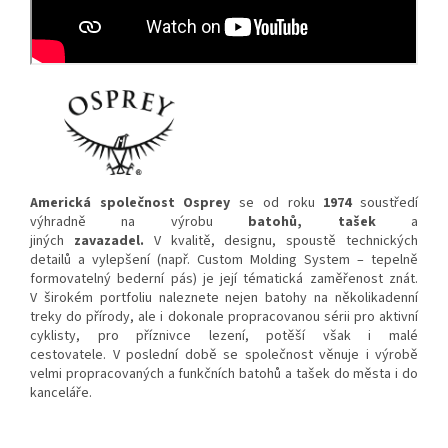
Americká společnost Osprey
se od roku
1974
soustředí
výhradně na výrobu
batohů, tašek
a
jiných
zavazadel.
V kvalitě, designu, spoustě technických
detailů a vylepšení (např. Custom Molding System – tepelně
formovatelný bederní pás) je její tématická zaměřenost znát.
V širokém portfoliu naleznete nejen batohy na několikadenní
treky do přírody, ale i dokonale propracovanou sérii pro aktivní
cyklisty, pro příznivce lezení, potěší však i malé
cestovatele. V poslední době se společnost věnuje i výrobě
velmi propracovaných a funkčních batohů a tašek do města i do
kanceláře.