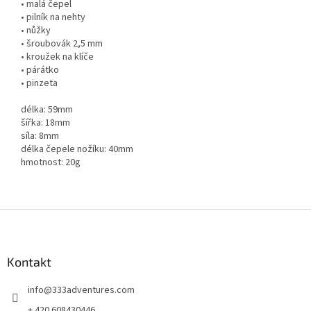
• malá čepel
• pilník na nehty
• nůžky
• šroubovák 2,5 mm
• kroužek na klíče
• párátko
• pinzeta
délka: 59mm
šířka: 18mm
síla: 8mm
délka čepele nožíku: 40mm
hmotnost: 20g
Z
á
p
a
Kontakt
t
info
@
333adventures.com
í
+ 420 608430446