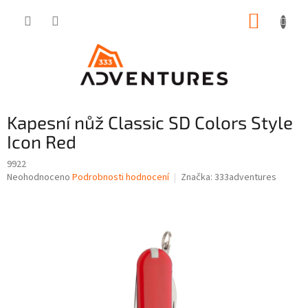
Přejít
NÁKUP
na
obsah
KOŠÍK
Kapesní nůž Classic SD Colors Style
Icon Red
9922
Průměrné
Neohodnoceno
Podrobnosti hodnocení
Značka:
333adventures
hodnocení
produktu
je
0,0
z
5
hvězdiček.