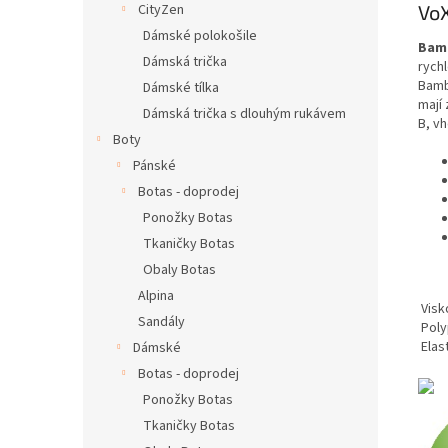
Vo
CityZen
Dámské polokošile
Bam
Dámská trička
rych
Bamb
Dámské tílka
mají 
Dámská trička s dlouhým rukávem
B, v
Boty
Pánské
Botas - doprodej
Ponožky Botas
Tkaničky Botas
Obaly Botas
Alpina
Vis
Sandály
Pol
El
Dámské
Botas - doprodej
Ponožky Botas
Tkaničky Botas