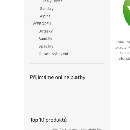
Obaly Botas
Sandály
Alpina
VÝPRODEJ
Botasky
Sandály
VoXX - 
Spacáky
prádla, 
Fuski BO
Ostatní vybaveni
materiál
Přijímáme online platby
Top 10 produktů