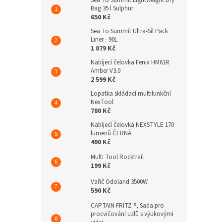
Sea To Summit Lightweight Dry
Bag 35 l Sulphur
650 Kč
Sea To Summit Ultra-Sil Pack
Liner - 90L
1 079 Kč
Nabíjecí čelovka Fenix HM61R
Amber V3.0
2 599 Kč
Lopatka skládací multifunkční
NexTool
780 Kč
Nabíjecí čelovka NEXSTYLE 170
lumenů ČERNÁ
490 Kč
Multi Tool Rocktrail
199 Kč
Vařič Odoland 3500W
590 Kč
CAPTAIN FRITZ ®, Sada pro
procvičování uzlů s výukovými