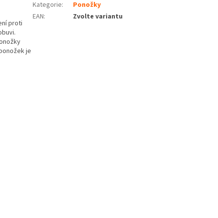
Kategorie
:
Ponožky
EAN
:
Zvolte variantu
ní proti
obuvi.
ponožky
 ponožek je