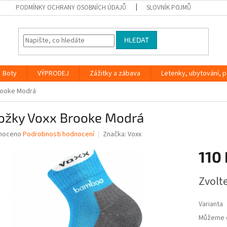
PODMÍNKY OCHRANY OSOBNÍCH ÚDAJŮ
SLOVNÍK POJMŮ
HLEDAT
Boty
VÝPRODEJ
Zážitky a zábava
Letenky, ubytování, po
rooke Modrá
ožky Voxx Brooke Modrá
né
noceno
Podrobnosti hodnocení
Značka:
Voxx
ní
110 
u
Měrná
Zvolt
cena:
ek.
Varianta
Můžeme d