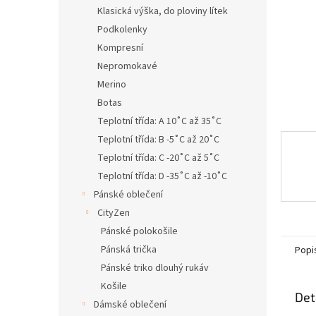
n
Klasická výška, do ploviny lítek
e
Podkolenky
l
Kompresní
Nepromokavé
Merino
Botas
Teplotní třída: A 10˚C až 35˚C
Teplotní třída: B -5˚C až 20˚C
Teplotní třída: C -20˚C až 5˚C
Teplotní třída: D -35˚C až -10˚C
Pánské oblečení
CityZen
Pánské polokošile
Pánská trička
Popi
Pánské triko dlouhý rukáv
Košile
Det
Dámské oblečení