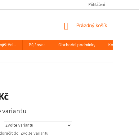
Přihlášení
NÁKUPNÍ
Prázdný košík
KOŠÍK
jištění...
Půjčovna
Obchodní podmínky
Kontakty
Kč
e variantu
oručit do:
Zvolte variantu