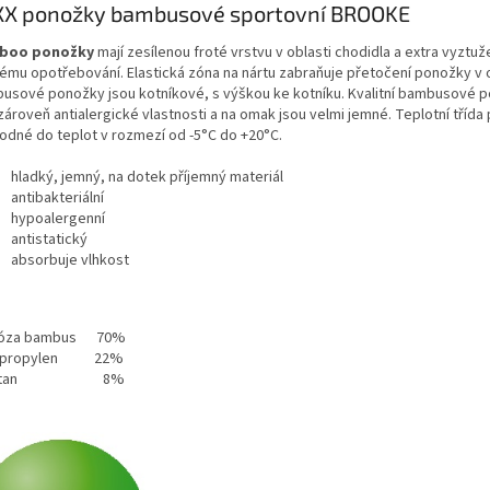
XX ponožky bambusové sportovní BROOKE
boo ponožky
mají zesílenou froté vrstvu v oblasti chodidla a extra vyztuže
lému opotřebování. Elastická zóna na nártu zabraňuje přetočení ponožky v 
usové ponožky jsou kotníkové, s výškou ke kotníku. Kvalitní bambusové 
zároveň antialergické vlastnosti a na omak jsou velmi jemné. Teplotní třída
hodné do teplot v rozmezí od -5°C do +20°C.
hladký, jemný, na dotek příjemný materiál
antibakteriální
hypoalergenní
antistatický
absorbuje vlhkost
kóza bambus 70%
ypropylen 22%
astan 8%