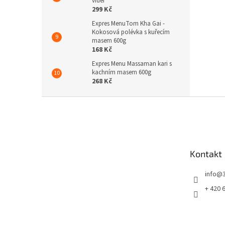
videi
299 Kč
Expres MenuTom Kha Gai -
Kokosová polévka s kuřecím
masem 600g
168 Kč
Expres Menu Massaman kari s
kachním masem 600g
268 Kč
Z
á
p
a
t
Kontakt
í
info
@
+ 420 