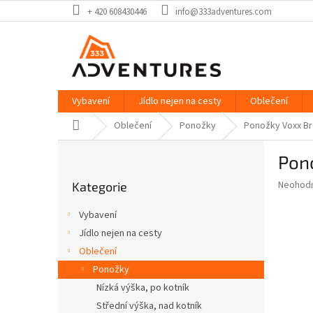
Přejít
+ 420 608430446
info@333adventures.com
na
obsah
Vybavení
Jídlo nejen na cesty
Oblečení
Domů
Oblečení
Ponožky
Ponožky Voxx B
P
Pon
o
Přeskočit
s
Průměr
Neohod
Kategorie
kategorie
t
hodnoce
r
produkt
Vybavení
a
je
Jídlo nejen na cesty
0,0
n
z
Oblečení
n
5
í
Ponožky
hvězdič
p
Nízká výška, po kotník
a
Střední výška, nad kotník