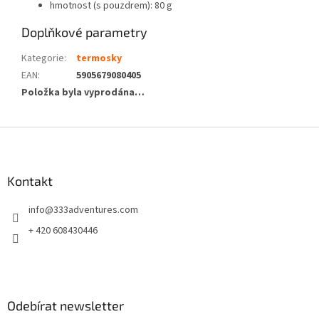
hmotnost (s pouzdrem): 80 g
Doplňkové parametry
Kategorie
:
termosky
EAN
:
5905679080405
Položka byla vyprodána…
Z
á
p
a
Kontakt
t
info
@
333adventures.com
í
+ 420 608430446
Odebírat newsletter