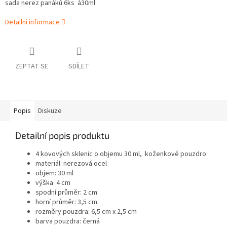
sada nerez panáků 6ks á30ml
Detailní informace
ZEPTAT SE
SDÍLET
Popis
Diskuze
Detailní popis produktu
4 kovových sklenic o objemu 30 ml, koženkové pouzdro
materiál: nerezová ocel
objem: 30 ml
výška 4 cm
spodní průměr: 2 cm
horní průměr: 3,5 cm
rozměry pouzdra: 6,5 cm x 2,5 cm
barva pouzdra: černá