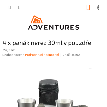
Přejít
NÁKUP
na
obsah
KOŠÍK
4 x panák nerez 30ml v pouzdře
957/S165
Průměrné
Neohodnoceno
Podrobnosti hodnocení
Značka:
360
hodnocení
produktu
je
0,0
z
5
hvězdiček.