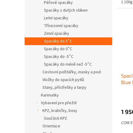
1 100g
Péřové spacáky
Spacáky z dutých vláken
Letní spacáky
Třísezonní spacáky
Zimní spacáky
Spacáky do 5˚C
Spacáky do 0˚C
Spacáky do -5˚C
Spacáky do méně než -5˚C
Cestovní polštářky, masky a pod.
Spací
Vložky do spacích pytlů
Blue 
Stany, přístřešky a tarpy
Karimatky
Vybavení pro přežití
KPZ, krabičky, boxy
1 95
Součásti KPZ
COM 5°
Orientace