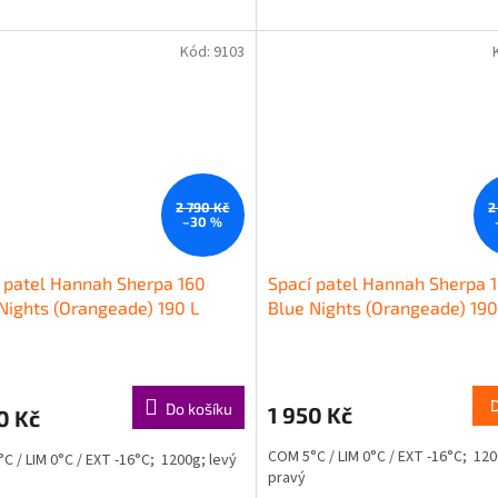
Kód:
9103
2 790 Kč
2
–30 %
 patel Hannah Sherpa 160
Spací patel Hannah Sherpa 
Nights (Orangeade) 190 L
Blue Nights (Orangeade) 190
Do košíku
1 950 Kč
0 Kč
COM 5°C / LIM 0°C / EXT -16°C; 120
C / LIM 0°C / EXT -16°C; 1200g; levý
pravý