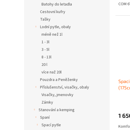
COM 6°
Batohy do letadla
Cestovní kufry
Tašky
Lodní pytle, obaly
méně než 1l
1 - 3l
3 - 5l
8 - 13l
20 l
více naž 20l
Pouzdra a Peněženky
Spac
Příslušenství, visačky, obaly
(175c
Visačky, jmenovky
Zámky
Stanování a kemping
1 65
Spaní
Spací pytle
Komfor