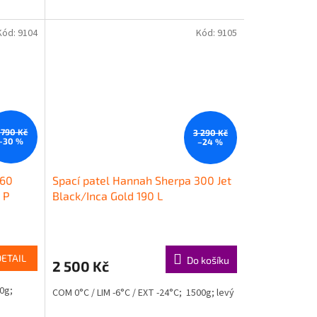
Kód:
9104
Kód:
9105
 790 Kč
3 290 Kč
–30 %
–24 %
160
Spací patel Hannah Sherpa 300 Jet
 P
Black/Inca Gold 190 L
DETAIL
Do košíku
2 500 Kč
0g;
COM 0°C / LIM -6°C / EXT -24°C; 1500g; levý