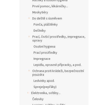
Ručníky a osobní hygiena
První pomoc, lékárničky...
Moskytiéry
Do deště s úsměvem
Ponča, pláštěnky
Deštníky
Prací, čistící prostředky, impregnace,
opravy
Osobní hygiena
Prací prostředky
Impregnace
Lepidla, opravné přípravky, a pod.
Ochrana proti krádeži, bezpečnostní
pouzdra
Ledvinky apod.
Spreje(pepřáky)
Elektronika, svítilny...
Čelovky