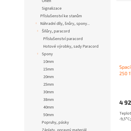
Oheň
Signalizace
Příslušenství ke stanům
Náhradní díly, šnůry, spony...
Šňůry, paracord
Příslušenství paracord
Hotové výrobky, sady Paracord
Spony
10mm
Spací
15mm
250 1
20mm
25mm
30mm
38mm
4 9
40mm
Teplot
50mm
-9,5°C
Popruhy, pásky
Záplaty, opravný materiál