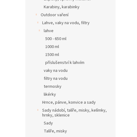
Karabiny, karabinky
Outdoor vaření
Lahve, vaky na vodu, filtry
lahve
500 - 650 ml
1000 ml
1500 ml
příslušenství k lahvím
vaky na vodu
filtry na vodu
termosky
likérky
Hrnce, pánve, konvice a sady
Sady nádobí, talíře, misky, kelímky,
hrnky, sklenice
Sady
Talíře, misky