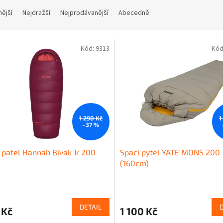
nější
Nejdražší
Nejprodávanější
Abecedně
Kód:
9313
Kód
1 290 Kč
1
–37 %
 patel Hannah Bivak Jr 200
Spaci pytel YATE MONS 200
(160cm)
DETAIL
 Kč
1 100 Kč