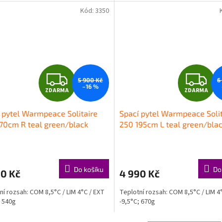
Kód:
3350
Z
Z
5 900 Kč
6
–16 %
ZDARMA
ZDARMA
D
D
 pytel Warmpeace Solitaire
Spací pytel Warmpeace Solit
A
A
70cm R teal green/black
250 195cm L teal green/bla
R
R
M
Do košíku
Do
20 Kč
4 990 Kč
A
A
ní rozsah: COM 8,5°C / LIM 4°C / EXT
Teplotní rozsah: COM 8,5°C / LIM 4
; 540g
-9,5°C; 670g