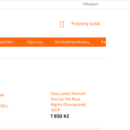
Přihlášení
NÁKUPNÍ
Prázdný košík
KOŠÍK
jištění...
Půjčovna
Obchodní podmínky
Kontakty
Spací patel Hannah
nah
Sherpa 160 Blue
Nights (Orangeade)
190 L
190 P
1 950 Kč