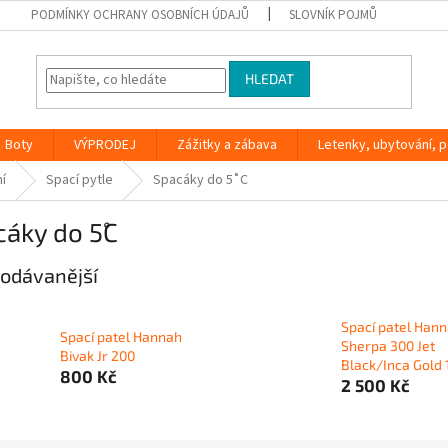
PODMÍNKY OCHRANY OSOBNÍCH ÚDAJŮ
SLOVNÍK POJMŮ
HLEDAT
Boty
VÝPRODEJ
Zážitky a zábava
Letenky, ubytování, po
í
Spací pytle
Spacáky do 5˚C
áky do 5˚C
odávanější
Spací patel Han
Spací patel Hannah
Sherpa 300 Jet
Bivak Jr 200
Black/Inca Gold 
800 Kč
2 500 Kč