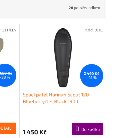
20
položek celkem
:
111/LEV
Kód:
9101
 650 Kč
2 490 Kč
–33 %
–41 %
Spací patel Hannah Scout 120
Blueberry/Jet Black 190 L
DETAIL
Do košíku
1 450 Kč