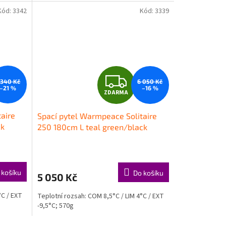
Kód:
3342
Kód:
3339
Z
 340 Kč
6 050 Kč
–21 %
–16 %
ZDARMA
D
aire
Spací pytel Warmpeace Solitaire
A
ck
250 180cm L teal green/black
R
M
M
 košíku
Do košíku
5 050 Kč
A
°C / EXT
Teplotní rozsah: COM 8,5°C / LIM 4°C / EXT
-9,5°C; 570g