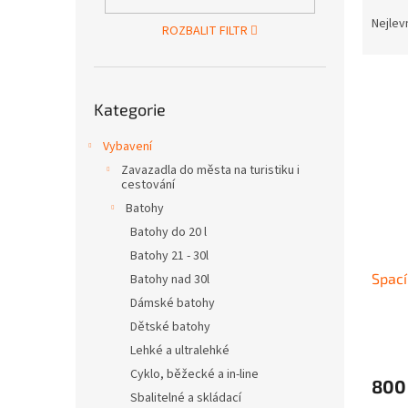
Ř
n
a
e
Nejlev
ROZBALIT FILTR
z
l
e
V
n
Přeskočit
ý
í
Kategorie
kategorie
p
p
i
r
Vybavení
s
o
Zavazadla do města na turistiku i
p
d
cestování
r
u
Batohy
o
k
Batohy do 20 l
d
t
Batohy 21 - 30l
u
ů
Spací
Batohy nad 30l
k
t
Dámské batohy
ů
Dětské batohy
Lehké a ultralehké
Cyklo, běžecké a in-line
800
Sbalitelné a skládací