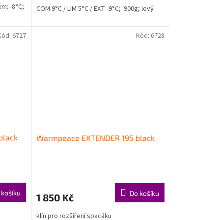
m: -8°C;
COM 9°C / LIM 5°C / EXT -9°C; 900g; levý
Kód:
6727
Kód:
6728
black
Warmpeace EXTENDER 195 black
 košíku
Do košíku
1 850 Kč
klín pro rozšíření spacáku