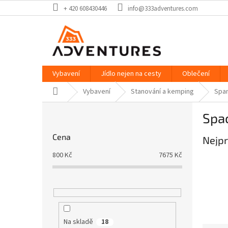
Přejít
+ 420 608430446
info@333adventures.com
na
obsah
Vybavení
Jídlo nejen na cesty
Oblečení
Domů
Vybavení
Stanování a kemping
Span
P
Spac
o
s
Cena
Nejpr
t
r
800
Kč
7675
Kč
a
n
n
í
p
a
Na skladě
18