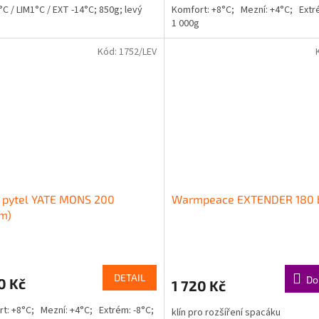
C / LIM1°C / EXT -14°C; 850g; levý
Komfort: +8°C; Mezní: +4°C; Extré
1 000g
Kód:
1752/LEV
i pytel YATE MONS 200
Warmpeace EXTENDER 180 
m)
DETAIL
Do
0 Kč
1 720 Kč
t: +8°C; Mezní: +4°C; Extrém: -8°C;
klín pro rozšíření spacáku