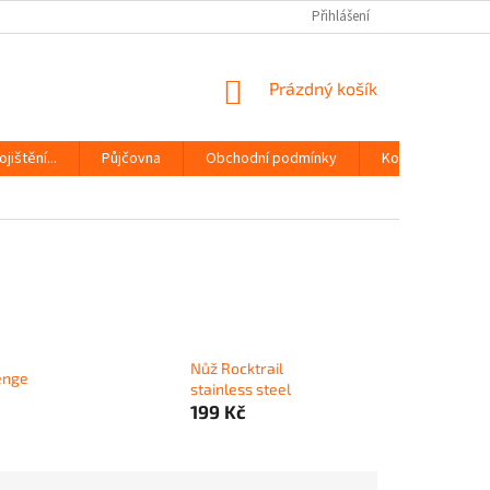
Přihlášení
NÁKUPNÍ
Prázdný košík
KOŠÍK
jištění...
Půjčovna
Obchodní podmínky
Kontakty
Nůž Rocktrail
enge
stainless steel
199 Kč