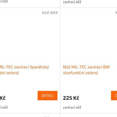
cí nůž
zavírací nůž
Kód:
9354
IL-TEC zavírací španělský
Nůž MIL-TEC zavírací BW
ní zelený
vícefunkční zelený
DETAIL
 Kč
225 Kč
cí nůž
zavírací nůž