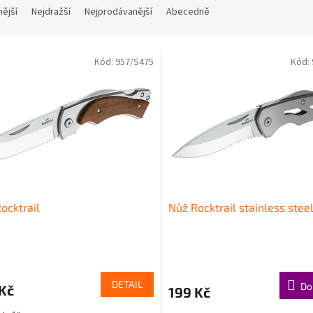
nější
Nejdražší
Nejprodávanější
Abecedně
Kód:
957/S475
Kód:
ocktrail
Nůž Rocktrail stainless stee
DETAIL
Do
Kč
199 Kč