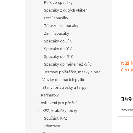
Péřové spacáky
Spacáky z dutých vláken
Letní spacáky
Třísezonní spacáky
Zimní spacáky
Spacáky do 5˚C
Spacáky do 0˚C
Spacáky do -5˚C
Nůž M
Spacáky do méně než -5˚C
černý
Cestovní polštářky, masky a pod.
Vložky do spacích pytlů
Stany, přístřešky a tarpy
Karimatky
349
Vybavení pro přežití
zavíra
KPZ, krabičky, boxy
Součásti KPZ
Orientace