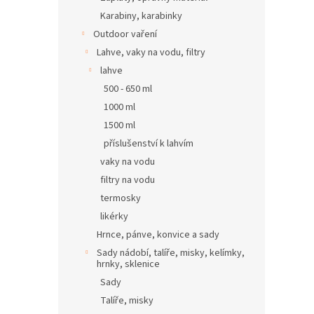
Karabiny, karabinky
Outdoor vaření
Lahve, vaky na vodu, filtry
lahve
500 - 650 ml
1000 ml
1500 ml
příslušenství k lahvím
vaky na vodu
filtry na vodu
termosky
likérky
Hrnce, pánve, konvice a sady
Sady nádobí, talíře, misky, kelímky,
hrnky, sklenice
Sady
Talíře, misky