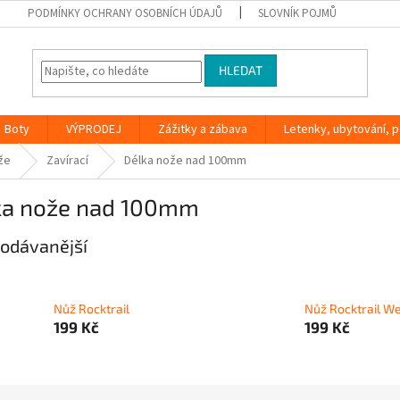
PODMÍNKY OCHRANY OSOBNÍCH ÚDAJŮ
SLOVNÍK POJMŮ
HLEDAT
Boty
VÝPRODEJ
Zážitky a zábava
Letenky, ubytování, po
že
Zavírací
Délka nože nad 100mm
ka nože nad 100mm
odávanější
Nůž Rocktrail
Nůž Rocktrail W
199 Kč
199 Kč