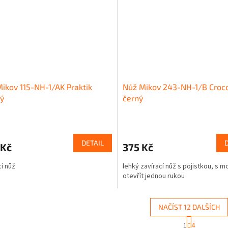
ikov 115-NH-1/AK Praktik
Nůž Mikov 243-NH-1/B Croco
ý
černý
DETAIL
 Kč
375 Kč
cí nůž
lehký zavírací nůž s pojistkou, s m
otevřít jednou rukou
NAČÍST 12 DALŠÍCH
S
1
4