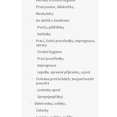
Ručníky a osobní hygiena
První pomoc, lékárničky...
Moskytiéry
Do deště s úsměvem
Ponča, pláštěnky
Deštníky
Prací, čistící prostředky, impregnace,
opravy
Osobní hygiena
Prací prostředky
Impregnace
Lepidla, opravné přípravky, a pod.
Ochrana proti krádeži, bezpečnostní
pouzdra
Ledvinky apod.
Spreje(pepřáky)
Elektronika, svítilny...
Čelovky