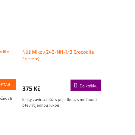
dile
Nůž Mikov 243-NH-1/B Crocodile
červený
DETAIL
Do košíku
375 Kč
ožností
lehký zavírací nůž s pojistkou, s možností
otevřít jednou rukou