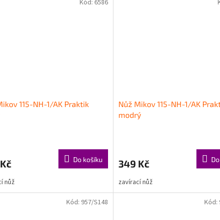
Kód:
6586
ikov 115-NH-1/AK Praktik
Nůž Mikov 115-NH-1/AK Prakt
modrý
Do košíku
Do
 Kč
349 Kč
cí nůž
zavírací nůž
Kód:
957/S148
Kód: