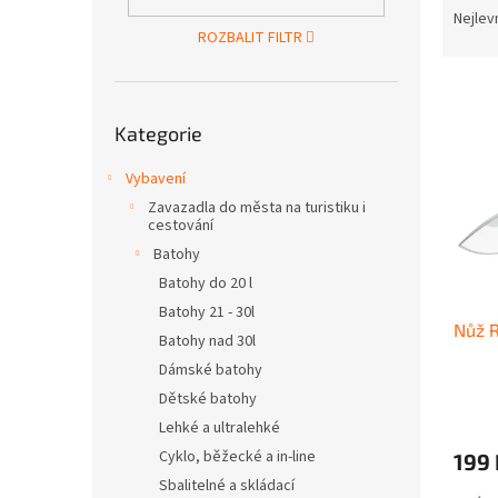
n
a
Nejlev
e
ROZBALIT FILTR
z
l
e
V
n
ý
Přeskočit
í
Kategorie
kategorie
p
p
i
r
Vybavení
s
o
Zavazadla do města na turistiku i
p
d
cestování
r
u
Batohy
o
k
d
Batohy do 20 l
t
u
ů
Batohy 21 - 30l
Nůž R
k
Batohy nad 30l
t
Dámské batohy
ů
Dětské batohy
Lehké a ultralehké
Cyklo, běžecké a in-line
199 
Sbalitelné a skládací