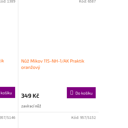
Kód:
1389
Kód:
6587
ik
Nůž Mikov 115-NH-1/AK Praktik
oranžový
 košíku
Do košíku
349 Kč
zavírací nůž
957/S146
Kód:
957/S152