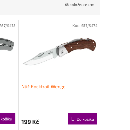
43
položek celkem
957/S473
Kód:
957/S474
l
Nůž Rocktrail Wenge
 košíku
Do košíku
199 Kč