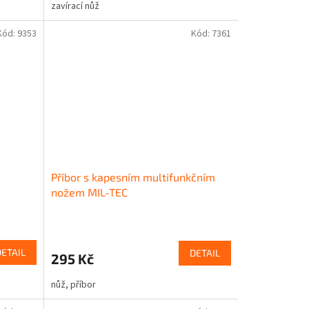
zavírací nůž
Kód:
9353
Kód:
7361
Příbor s kapesním multifunkčním
nožem MIL-TEC
DETAIL
DETAIL
295 Kč
nůž, příbor