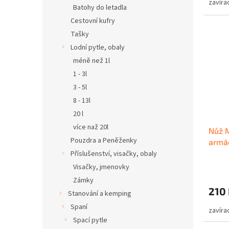
zavíra
Batohy do letadla
Cestovní kufry
Tašky
Lodní pytle, obaly
méně než 1l
1 - 3l
3 - 5l
8 - 13l
20 l
více naž 20l
Nůž M
Pouzdra a Peněženky
armád
Příslušenství, visačky, obaly
Visačky, jmenovky
Zámky
210
Stanování a kemping
Spaní
zavíra
Spací pytle