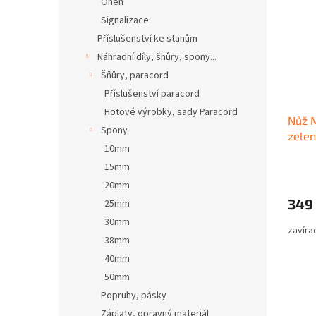
Oheň
Signalizace
Příslušenství ke stanům
Náhradní díly, šnůry, spony...
Šňůry, paracord
Příslušenství paracord
Hotové výrobky, sady Paracord
Nůž M
Spony
zelen
10mm
15mm
20mm
349
25mm
30mm
zavíra
38mm
40mm
50mm
Popruhy, pásky
Záplaty, opravný materiál