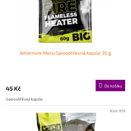
o
d
u
k
t
ů
Adventure Menu Samoohřevná kapsle 30 g
Do košíku
45 Kč
Samoohřěvná kapsle
Kód:
976