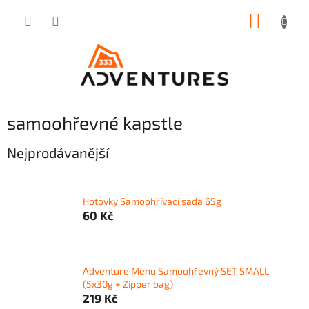
Přejít
NÁKUP
na
obsah
KOŠÍK
samoohřevné kapstle
Nejprodávanější
Hotovky Samoohřívací sada 65g
60 Kč
Adventure Menu Samoohřevný SET SMALL
(5x30g + Zipper bag)
219 Kč