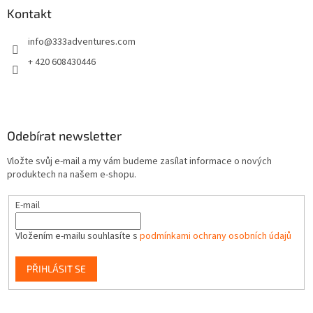
a
a
Kontakt
c
t
í
info
@
333adventures.com
í
p
r
+ 420 608430446
v
k
y
v
ý
Odebírat newsletter
p
i
Vložte svůj e-mail a my vám budeme zasílat informace o nových
s
produktech na našem e-shopu.
u
E-mail
Vložením e-mailu souhlasíte s
podmínkami ochrany osobních údajů
PŘIHLÁSIT SE