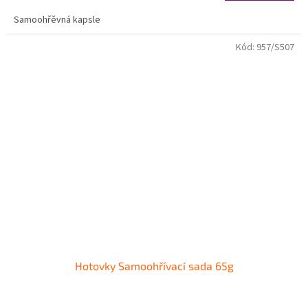
Samoohřěvná kapsle
Kód:
957/S507
Hotovky Samoohřívací sada 65g