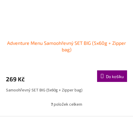
Adventure Menu Samoohřevný SET BIG (5x60g + Zipper
bag)
Do košíku
269 Kč
Samoohřevný SET BIG (5x60g + Zipper bag)
7
položek celkem
O
v
l
Z
á
á
d
p