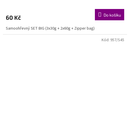
Do košíku
60 Kč
Samoohřevný SET BIG (3x30g + 2x60g + Zipper bag)
Kód:
957/S45