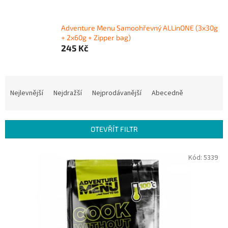
Adventure Menu Samoohřevný ALLinONE (3x30g
+ 2x60g + Zipper bag)
245 Kč
Ř
a
Nejlevnější
Nejdražší
Nejprodávanější
Abecedně
z
e
n
OTEVŘÍT FILTR
í
p
V
Kód:
5339
r
ý
o
p
d
i
u
s
k
p
t
r
ů