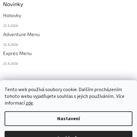
Novinky
Hotovky
23.4.2026
Adventure Menu
23.4.2026
Expres Menu
23.4.2026
event333
Tento web používá soubory cookie. Dalším procházením
tohoto webu vyjadřujete souhlas s jejich používáním.. Více
informací
zde
.
Vytvořil Shoptet
Nastavení
Copyright 2026
www.333adventures.com
. Všechna práva