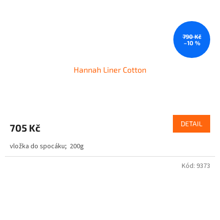
790 Kč
–10 %
Hannah Liner Cotton
DETAIL
705 Kč
vložka do spocáku; 200g
Kód:
9373