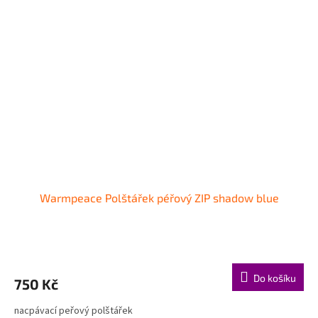
Warmpeace Polštářek péřový ZIP shadow blue
Do košíku
750 Kč
nacpávací peřový polštářek