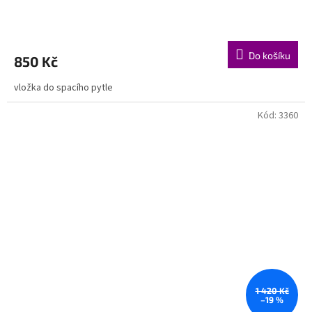
Do košíku
850 Kč
vložka do spacího pytle
Kód:
3360
1 420 Kč
–19 %