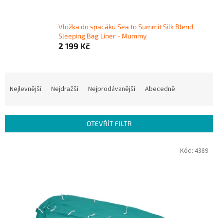
Vložka do spacáku Sea to Summit Silk Blend
Sleeping Bag Liner - Mummy
2 199 Kč
Ř
a
Nejlevnější
Nejdražší
Nejprodávanější
Abecedně
z
e
n
OTEVŘÍT FILTR
í
p
V
Kód:
4389
r
ý
o
p
d
i
u
s
k
p
t
r
ů