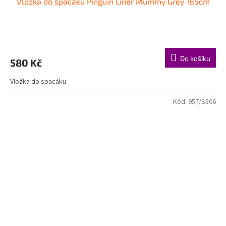
Vložka do spacáku Pinguin Liner Mummy Grey 185cm
Do košíku
580 Kč
Vložka do spacáku
Kód:
957/S506