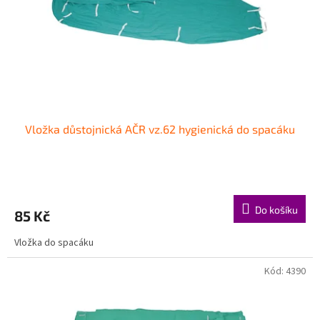
o
d
u
k
t
ů
Vložka důstojnická AČR vz.62 hygienická do spacáku
Do košíku
85 Kč
Vložka do spacáku
Kód:
4390