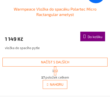
Warmpeace Vložka do spacáku Polartec Micro
Ractangular ametyst
Do košíku
1 149 Kč
vložka do spacího pytle
NAČÍST 5 DALŠÍCH
S
1
2
t
O
r
17
položek celkem
v
á
l
NAHORU
n
á
k
d
o
v
Z
a
á
c
á
n
í
p