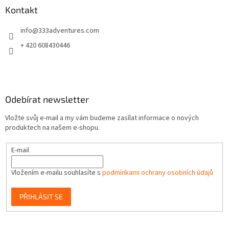
í
p
a
Kontakt
r
t
v
info
@
333adventures.com
í
k
y
+ 420 608430446
v
ý
p
i
s
Odebírat newsletter
u
Vložte svůj e-mail a my vám budeme zasílat informace o nových
produktech na našem e-shopu.
E-mail
Vložením e-mailu souhlasíte s
podmínkami ochrany osobních údajů
PŘIHLÁSIT SE