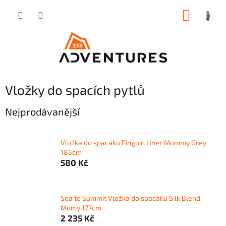
Přejít
NÁKUP
na
obsah
KOŠÍK
Vložky do spacích pytlů
Nejprodávanější
Vložka do spacáku Pinguin Liner Mummy Grey
185cm
580 Kč
Sea to Summit Vložka do spacáku Silk Blend
Mumy 177cm
2 235 Kč