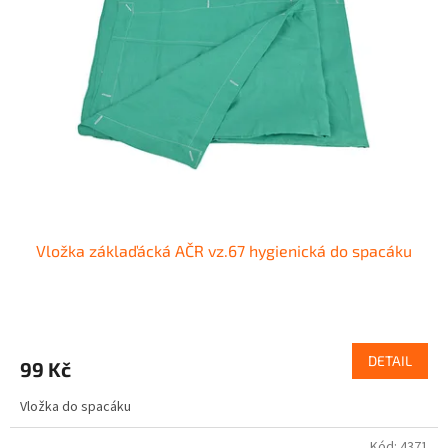
Vložka záklaďácká AČR vz.67 hygienická do spacáku
DETAIL
99 Kč
Vložka do spacáku
Kód:
4371