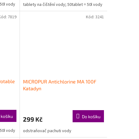
 50l vody
tablety na čištění vody; 50tablet = 50l vody
Kód:
7819
Kód:
3241
Potable
MICROPUR Antichlorine MA 100F
Katadyn
 košíku
Do košíku
299 Kč
 50l vody
odstraňovač pachuti vody