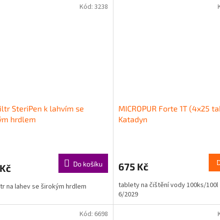
Kód:
3238
iltr SteriPen k lahvím se
MICROPUR Forte 1T (4x25 ta
kým hrdlem
Katadyn
Do košíku
675 Kč
 Kč
tablety na čištění vody 100ks/100l
ltr na lahev se širokým hrdlem
6/2029
Kód:
6698