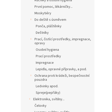
Ručníky a osobní hygiena
První pomoc, lékárničky...
Moskytiéry
Do deště s úsměvem
Ponča, pláštěnky
Deštníky
Prací, čistící prostředky, impregnace,
opravy
Osobní hygiena
Prací prostředky
Impregnace
Lepidla, opravné přípravky, a pod.
Ochrana proti krádeži, bezpečnostní
pouzdra
Ledvinky apod.
Spreje(pepřáky)
Elektronika, svítilny...
Čelovky