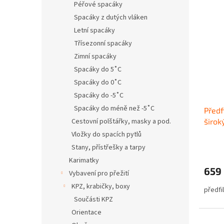
Péřové spacáky
Spacáky z dutých vláken
Letní spacáky
Třísezonní spacáky
Zimní spacáky
Spacáky do 5˚C
Spacáky do 0˚C
Spacáky do -5˚C
Spacáky do méně než -5˚C
Předf
Cestovní polštářky, masky a pod.
širo
Vložky do spacích pytlů
Stany, přístřešky a tarpy
Karimatky
659
Vybavení pro přežití
KPZ, krabičky, boxy
předfi
Součásti KPZ
Orientace