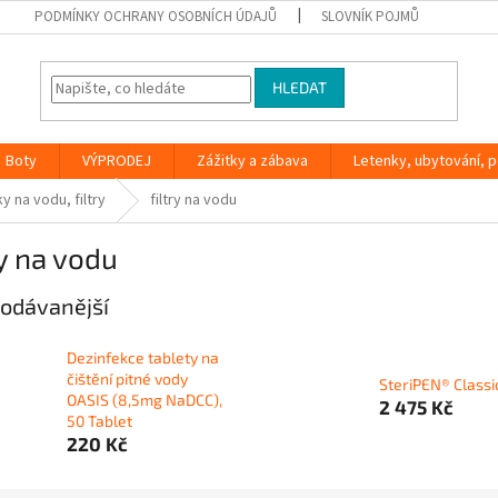
PODMÍNKY OCHRANY OSOBNÍCH ÚDAJŮ
SLOVNÍK POJMŮ
HLEDAT
Boty
VÝPRODEJ
Zážitky a zábava
Letenky, ubytování, po
y na vodu, filtry
filtry na vodu
ry na vodu
odávanější
Dezinfekce tablety na
čištění pitné vody
SteriPEN® Class
OASIS (8,5mg NaDCC),
2 475 Kč
50 Tablet
220 Kč