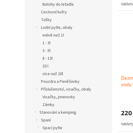
tableta
Batohy do letadla
Cestovní kufry
Tašky
Lodní pytle, obaly
méně než 1l
1 - 3l
3 - 5l
8 - 13l
20 l
více naž 20l
Dezin
Pouzdra a Peněženky
vody 
Příslušenství, visačky, obaly
Table
Visačky, jmenovky
Zámky
220
Stanování a kemping
Spaní
tablet
Spací pytle