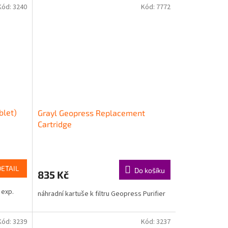
Kód:
3240
Kód:
7772
blet)
Grayl Geopress Replacement
Cartridge
DETAIL
Do košíku
835 Kč
 exp.
náhradní kartuše k filtru Geopress Purifier
Kód:
3239
Kód:
3237