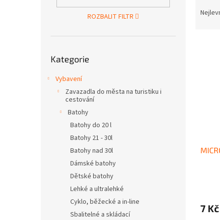
Ř
n
a
e
Nejlev
ROZBALIT FILTR
z
l
e
V
n
Přeskočit
ý
í
Kategorie
kategorie
p
p
i
r
Vybavení
s
o
Zavazadla do města na turistiku i
p
d
cestování
r
u
Batohy
o
k
Batohy do 20 l
d
t
Batohy 21 - 30l
u
ů
MICRO
Batohy nad 30l
k
t
Dámské batohy
ů
Dětské batohy
Lehké a ultralehké
Cyklo, běžecké a in-line
7 Kč
Sbalitelné a skládací