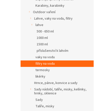
Karabiny, karabinky
Outdoor vaření
Lahve, vaky na vodu, filtry
lahve
500 - 650 ml
1000 ml
1500 ml
příslušenství k lahvím
vaky na vodu
filtry na vodu
termosky
likérky
Hrnce, pánve, konvice a sady
Sady nádobí, talíře, misky, kelímky,
hrnky, sklenice
Sady
Talíře, misky