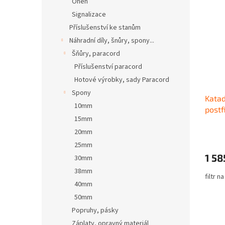
Oheň
Signalizace
Příslušenství ke stanům
Náhradní díly, šnůry, spony...
Šňůry, paracord
Příslušenství paracord
Hotové výrobky, sady Paracord
Spony
Katad
10mm
postfi
15mm
20mm
25mm
1 58
30mm
38mm
filtr n
40mm
50mm
Popruhy, pásky
Záplaty, opravný materiál