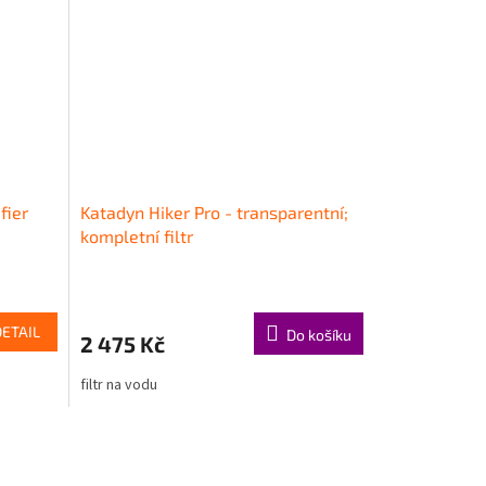
fier
Katadyn Hiker Pro - transparentní;
kompletní filtr
DETAIL
Do košíku
2 475 Kč
filtr na vodu