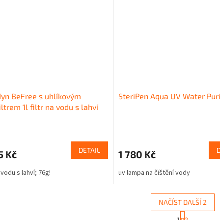
yn BeFree s uhlíkovým
SteriPen Aqua UV Water Puri
ltrem 1l filtr na vodu s lahví
DETAIL
5 Kč
1 780 Kč
a vodu s lahví; 76g!
uv lampa na čištění vody
NAČÍST DALŠÍ 2
S
1
2