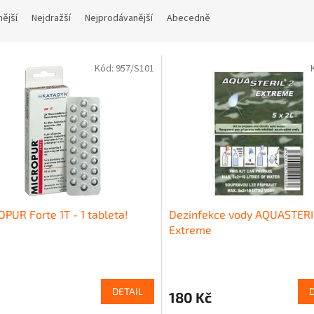
nější
Nejdražší
Nejprodávanější
Abecedně
Kód:
957/S101
PUR Forte 1T - 1 tableta!
Dezinfekce vody AQUASTERI
Extreme
DETAIL
180 Kč