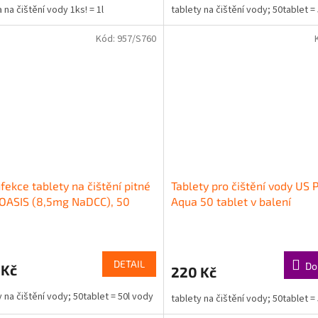
 na čištění vody 1ks! = 1l
tablety na čištění vody; 50tablet =
Kód:
957/S760
fekce tablety na čištění pitné
Tablety pro čištění vody US 
OASIS (8,5mg NaDCC), 50
Aqua 50 tablet v balení
t
DETAIL
Do
 Kč
220 Kč
y na čištění vody; 50tablet = 50l vody
tablety na čištění vody; 50tablet =