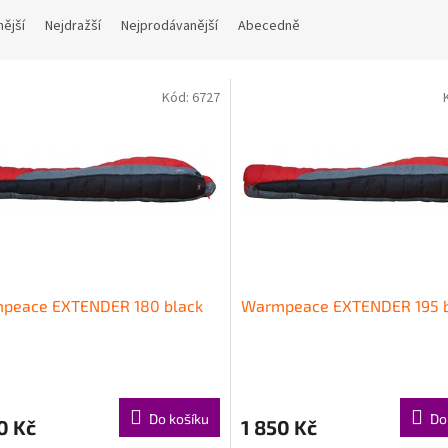
nější
Nejdražší
Nejprodávanější
Abecedně
Kód:
6727
peace EXTENDER 180 black
Warmpeace EXTENDER 195 b
Do košíku
Do
0 Kč
1 850 Kč