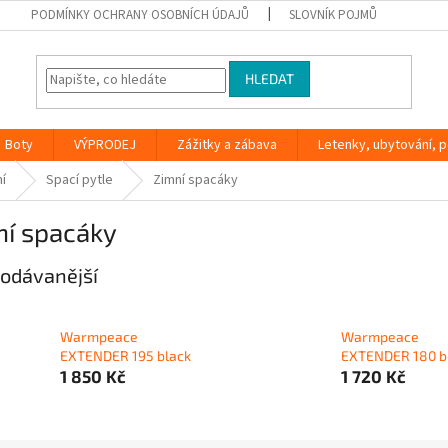
PODMÍNKY OCHRANY OSOBNÍCH ÚDAJŮ
SLOVNÍK POJMŮ
HLEDAT
Boty
VÝPRODEJ
Zážitky a zábava
Letenky, ubytování, po
í
Spací pytle
Zimní spacáky
ní spacáky
odávanější
Warmpeace
Warmpeace
EXTENDER 195 black
EXTENDER 180 b
1 850 Kč
1 720 Kč