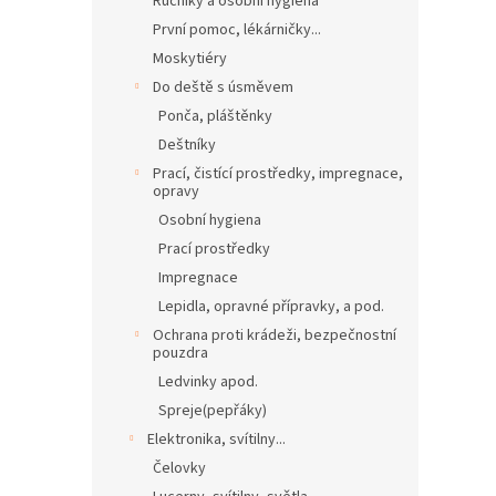
Ručníky a osobní hygiena
První pomoc, lékárničky...
Moskytiéry
Do deště s úsměvem
Ponča, pláštěnky
Deštníky
Prací, čistící prostředky, impregnace,
opravy
Osobní hygiena
Prací prostředky
Impregnace
Lepidla, opravné přípravky, a pod.
Ochrana proti krádeži, bezpečnostní
pouzdra
Ledvinky apod.
Spreje(pepřáky)
Elektronika, svítilny...
Čelovky