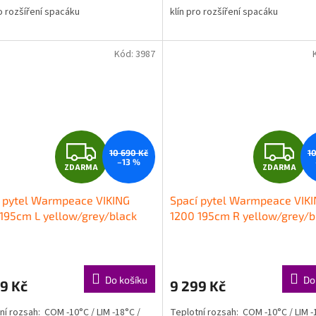
ro rozšíření spacáku
klín pro rozšíření spacáku
Kód:
3987
Z
Z
10 690 Kč
1
–13 %
ZDARMA
ZDARMA
D
D
 pytel Warmpeace VIKING
Spací pytel Warmpeace VIK
A
A
195cm L yellow/grey/black
1200 195cm R yellow/grey/b
R
R
M
Do košíku
Do
9 Kč
9 299 Kč
A
A
ní rozsah: COM -10°C / LIM -18°C /
Teplotní rozsah: COM -10°C / LIM -