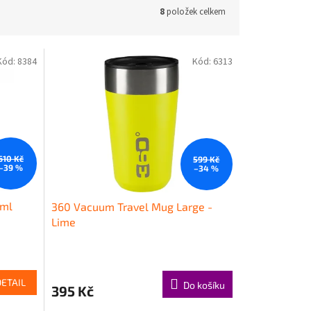
8
položek celkem
Kód:
8384
Kód:
6313
610 Kč
599 Kč
–39 %
–34 %
 ml
360 Vacuum Travel Mug Large -
Lime
DETAIL
Do košíku
395 Kč