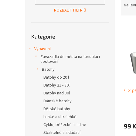
n
a
Nejlev
e
ROZBALIT FILTR
z
l
e
V
n
ý
Přeskočit
í
Kategorie
kategorie
p
p
i
r
Vybavení
s
o
Zavazadla do města na turistiku i
p
d
cestování
r
u
Batohy
o
k
d
Batohy do 20 l
t
u
ů
Batohy 21 - 30l
4 x p
k
Batohy nad 30l
t
Dámské batohy
ů
Dětské batohy
Lehké a ultralehké
Cyklo, běžecké a in-line
99 
Sbalitelné a skládací