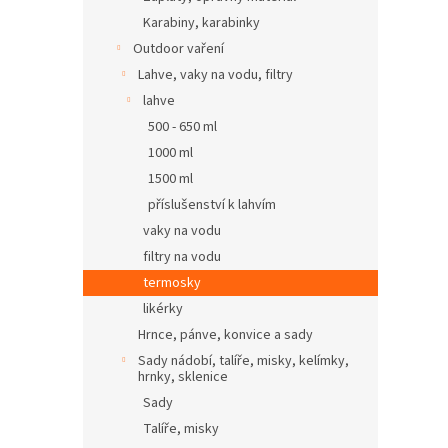
Karabiny, karabinky
Outdoor vaření
Lahve, vaky na vodu, filtry
lahve
500 - 650 ml
1000 ml
1500 ml
příslušenství k lahvím
vaky na vodu
filtry na vodu
termosky
likérky
Hrnce, pánve, konvice a sady
Sady nádobí, talíře, misky, kelímky,
hrnky, sklenice
Sady
Talíře, misky