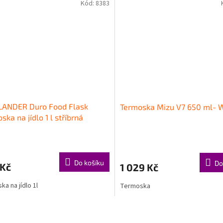
Kód:
8383
LANDER Duro Food Flask
Termoska Mizu V7 650 ml- 
ska na jídlo 1 l stříbrná
Do košíku
Do
 Kč
1 029 Kč
ka na jídlo 1l
Termoska
O
v