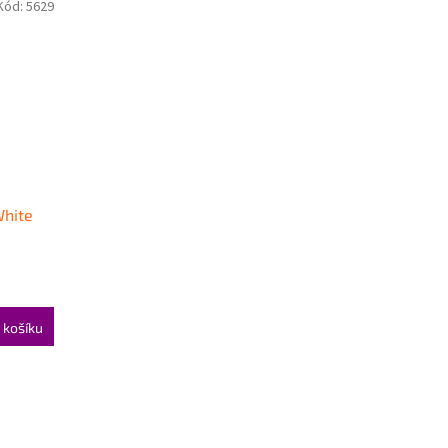
Kód:
5629
White
 košíku