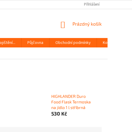
Přihlášení
NÁKUPNÍ
Prázdný košík
KOŠÍK
jištění...
Půjčovna
Obchodní podmínky
Kontakty
HIGHLANDER Duro
Food Flask Termoska
na jídlo 1 l stříbrná
530 Kč