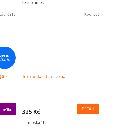
termo hrnek
Kód:
6315
Kód:
106
599 Kč
–34 %
ge -
Termoska 1l červená
DETAIL
 košíku
395 Kč
Termoska 1l