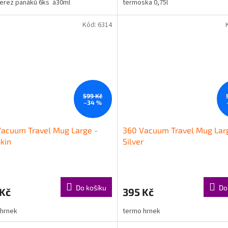
erez panáků 6ks á30ml
termoska 0,75l
Kód:
6314
599 Kč
–34 %
acuum Travel Mug Large -
360 Vacuum Travel Mug Lar
kin
Silver
Do košíku
Do
 Kč
395 Kč
 hrnek
termo hrnek