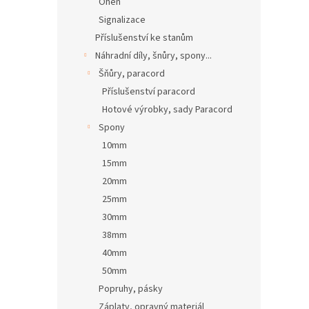
Oheň
Signalizace
Příslušenství ke stanům
Náhradní díly, šnůry, spony...
Šňůry, paracord
Příslušenství paracord
Hotové výrobky, sady Paracord
Spony
10mm
15mm
20mm
25mm
30mm
38mm
40mm
50mm
Popruhy, pásky
Záplaty, opravný materiál