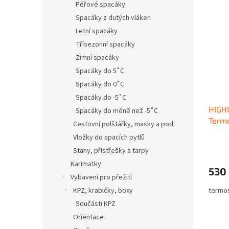
Péřové spacáky
Spacáky z dutých vláken
Letní spacáky
Třísezonní spacáky
Zimní spacáky
Spacáky do 5˚C
Spacáky do 0˚C
Spacáky do -5˚C
HIGH
Spacáky do méně než -5˚C
Termo
Cestovní polštářky, masky a pod.
Vložky do spacích pytlů
Stany, přístřešky a tarpy
Karimatky
530
Vybavení pro přežití
KPZ, krabičky, boxy
termos
Součásti KPZ
Orientace