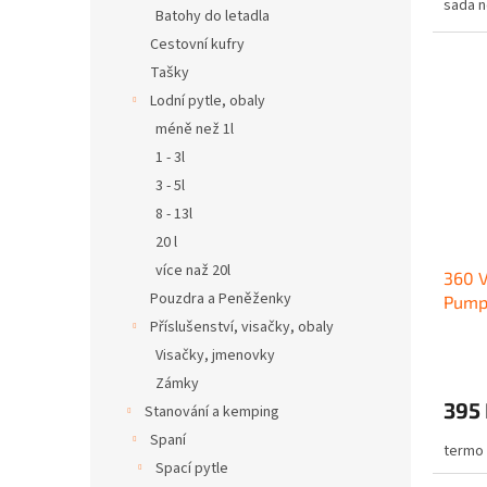
sada n
Batohy do letadla
Cestovní kufry
Tašky
Lodní pytle, obaly
méně než 1l
1 - 3l
3 - 5l
8 - 13l
20 l
více naž 20l
360 V
Pouzdra a Peněženky
Pump
Příslušenství, visačky, obaly
Visačky, jmenovky
Zámky
395
Stanování a kemping
Spaní
termo
Spací pytle