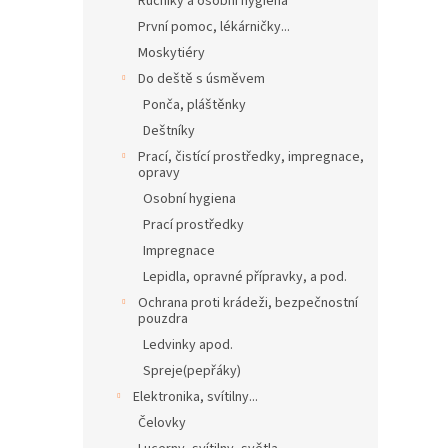
Ručníky a osobní hygiena
První pomoc, lékárničky...
Moskytiéry
Do deště s úsměvem
Ponča, pláštěnky
Deštníky
Prací, čistící prostředky, impregnace,
opravy
Osobní hygiena
Prací prostředky
Impregnace
Lepidla, opravné přípravky, a pod.
Ochrana proti krádeži, bezpečnostní
pouzdra
Ledvinky apod.
Spreje(pepřáky)
Elektronika, svítilny...
Čelovky