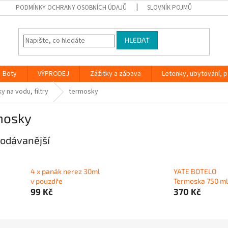
PODMÍNKY OCHRANY OSOBNÍCH ÚDAJŮ
SLOVNÍK POJMŮ
HLEDAT
Boty
VÝPRODEJ
Zážitky a zábava
Letenky, ubytování, po
y na vodu, filtry
termosky
mosky
odávanější
4 x panák nerez 30ml
YATE BOTELO
v pouzdře
Termoska 750 ml
99 Kč
370 Kč