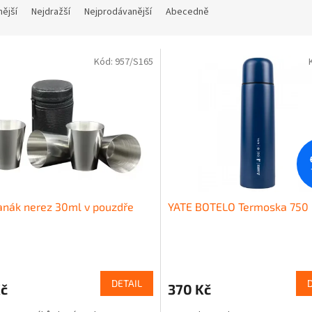
nější
Nejdražší
Nejprodávanější
Abecedně
Kód:
957/S165
anák nerez 30ml v pouzdře
YATE BOTELO Termoska 750
DETAIL
Kč
370 Kč